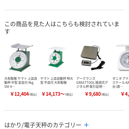
この商品を見た人はこちらも検討されていま
す
大和製衡 ヤマト 上皿自
ヤマト 上皿自動秤 特大
アークランズ
タニタ ア
動秤 中型 並皿付 4kg
型 平皿付 大和製衡
GREATTOOL 隔測式デ
スケール KA-
SM-4…
ジタル秤 取引証明…
台（直…
￥12,404
￥14,173～
￥9,680
￥4,
（税込）
（税込）
（税込）
はかり/電子天秤のカテゴリー