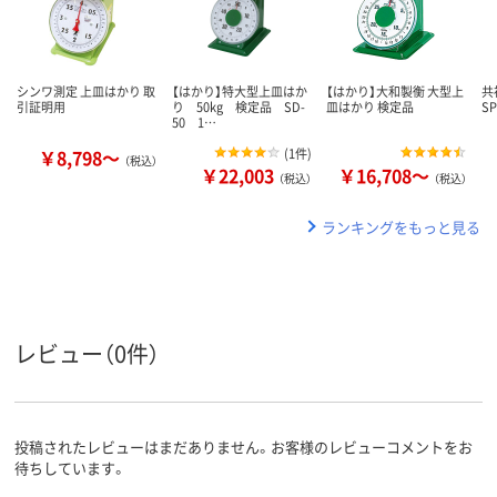
シンワ測定 上皿はかり 取
【はかり】特大型上皿はか
【はかり】大和製衡 大型上
共
引証明用
り 50kg 検定品 SD-
皿はかり 検定品
SP
50 1…
￥8,798～
(
1件
)
（税込）
￥22,003
￥16,708～
（税込）
（税込）
ランキングをもっと見る
レビュー（0件）
投稿されたレビューはまだありません。お客様のレビューコメントをお
待ちしています。