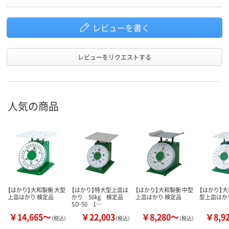
レビューを書く
レビューをリクエストする
人気の商品
【はかり】大和製衡 大型
【はかり】特大型上皿は
【はかり】大和製衡 中型
【はかり】大
上皿はかり 検定品
かり 50kg 検定品
上皿はかり 検定品
型上皿はか
SD-50 1…
￥14,665～
￥22,003
￥8,280～
￥8,9
（税込）
（税込）
（税込）