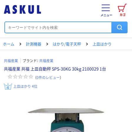
カゴ
メニュー
ホーム
計測機器
はかり/電子天秤
上皿はかり
共福産業
ブランド：
共福産業
共福産業 共福 上皿自動秤 SPS-30KG 30kg 2100029 1台
（
0
件のレビュー
）
上皿はかり 4位