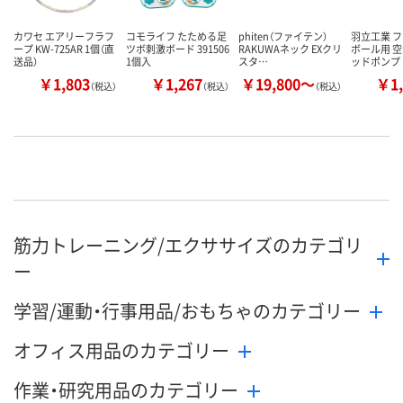
カワセ エアリーフラフ
コモライフ たためる足
phiten（ファイテン）
羽立工業 
ープ KW-725AR 1個（直
ツボ刺激ボード 391506
RAKUWAネック EXクリ
ボール用 空
送品）
1個入
スタ…
ッドポンプ 
￥1,803
￥1,267
￥19,800～
￥1,
（税込）
（税込）
（税込）
筋力トレーニング/エクササイズのカテゴリ
ー
学習/運動・行事用品/おもちゃのカテゴリー
オフィス用品のカテゴリー
作業・研究用品のカテゴリー