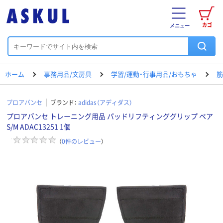
カゴ
メニュー
ホーム
事務用品/文房具
学習/運動・行事用品/おもちゃ
筋
プロアバンセ
ブランド：
adidas（アディダス）
プロアバンセ トレーニング用品 パッドリフティンググリップ ペア
S/M ADAC13251 1個
（
0
件のレビュー
）