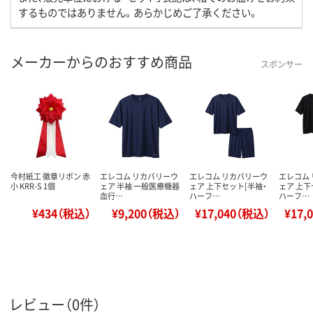
するものではありません。あらかじめご了承ください。
メーカーからのおすすめ商品
スポンサー
今村紙工 徽章リボン 赤
エレコム リカバリーウ
エレコム リカバリーウ
エレコム
小 KRR-S 1個
ェア 半袖 一般医療機器
ェア 上下セット[半袖・
ェア 上下
血行…
ハーフ…
ハーフ…
¥434（税込）
¥9,200（税込）
¥17,040（税込）
¥17,
レビュー（0件）