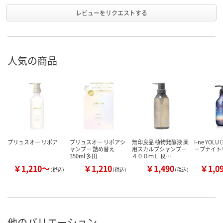
レビューをリクエストする
人気の商品
プリュスオー リポア
プリュスオー リポアシ
無印良品 植物発酵液 薬
I-ne YOL
ャンプー 詰め替え
用スカルプシャンプー
ープナイト
350ml 多田
４００ｍＬ 良…
￥1,210～
￥1,210
￥1,490
￥1,0
（税込）
（税込）
（税込）
他のバリエーション