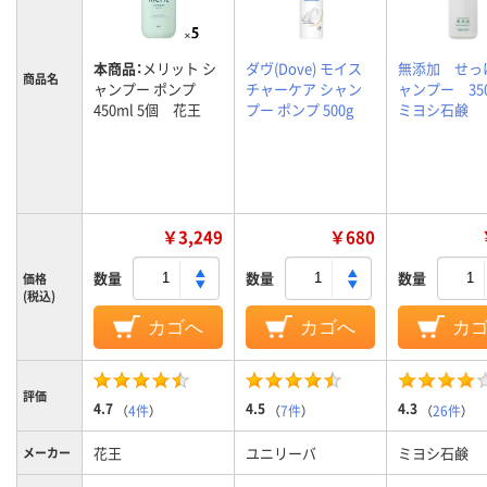
本商品：
メリット シ
ダヴ(Dove) モイス
無添加 せっ
商品名
ャンプー ポンプ
チャーケア シャン
ャンプー 35
450ml 5個 花王
プー ポンプ 500g
ミヨシ石鹸
￥3,249
￥680
数量
数量
数量
価格
(税込)
カゴへ
カゴへ
カ
評価
4.7
4.5
4.3
（
4件
）
（
7件
）
（
26件
）
花王
ユニリーバ
ミヨシ石鹸
メーカー