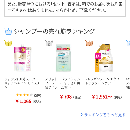
また、販売単位における「セット」表記は、箱でのお届けをお約束
するものではありません。あらかじめご了承ください。
シャンプーの売れ筋ランキング
ラックス(LUX) スーパー
メリット ドライシャン
P＆G パンテーン エクス
い
リッチシャイン モイスチ
プーシート すっきり爽
トラダメージケア
ス
ャー …
快タイプ 20枚…
替
(
5件
)
￥708
￥1,952～
（税込）
（税込）
￥1,065
（税込）
ランキングをもっと見る