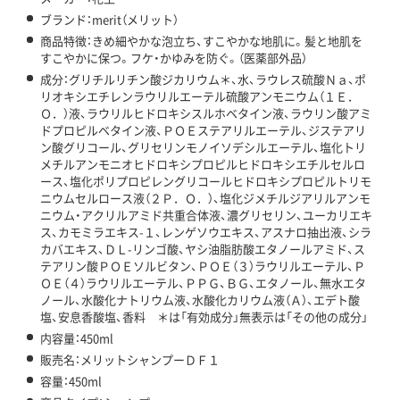
ブランド：merit（メリット）
商品特徴：きめ細やかな泡立ち、すこやかな地肌に。髪と地肌を
すこやかに保つ。フケ・かゆみを防ぐ。（医薬部外品）
成分：グリチルリチン酸ジカリウム＊、水、ラウレス硫酸Ｎａ、ポ
リオキシエチレンラウリルエーテル硫酸アンモニウム（１Ｅ．
Ｏ．）液、ラウリルヒドロキシスルホベタイン液、ラウリン酸アミ
ドプロピルベタイン液、ＰＯＥステアリルエーテル、ジステアリ
ン酸グリコール、グリセリンモノイソデシルエーテル、塩化トリ
メチルアンモニオヒドロキシプロピルヒドロキシエチルセルロ
ース、塩化ポリプロピレングリコールヒドロキシプロピルトリモ
ニウムセルロース液（２Ｐ．Ｏ．）、塩化ジメチルジアリルアンモ
ニウム・アクリルアミド共重合体液、濃グリセリン、ユーカリエキ
ス、カモミラエキス-１、レンゲソウエキス、アスナロ抽出液、シラ
カバエキス、ＤＬ-リンゴ酸、ヤシ油脂肪酸エタノールアミド、ス
テアリン酸ＰＯＥソルビタン、ＰＯＥ（３）ラウリルエーテル、Ｐ
ＯＥ（４）ラウリルエーテル、ＰＰＧ、ＢＧ、エタノール、無水エタ
ノール、水酸化ナトリウム液、水酸化カリウム液（Ａ）、エデト酸
塩、安息香酸塩、香料 ＊は「有効成分」無表示は「その他の成分」
内容量：450ml
販売名：メリットシャンプーＤＦ１
容量：450ml