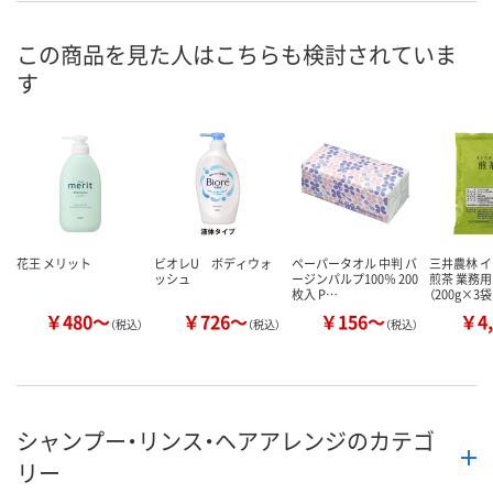
号
この商品を見た人はこちらも検討されていま
あり
4点
あり
在庫
す
8月7日（金）
8月7日（金）
8月7日（金）
お届け日
数量
数量
数量
カゴへ
カゴへ
カ
花王 メリット
ビオレU ボディウォ
ペーパータオル 中判 バ
三井農林 
ッシュ
ージンパルプ100％ 200
煎茶 業務用
枚入 P…
（200g×3
￥480～
￥726～
￥156～
￥4,
（税込）
（税込）
（税込）
シャンプー・リンス・ヘアアレンジのカテゴ
リー