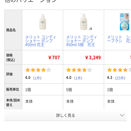
商品名
メリット コンディ
メリット コンディ
メリット シ
ショナー ポンプ
ショナー ポンプ
ーブラシ 花
450ml 花王
450ml 5個 花王
価格
￥707
￥3,249
(税込)
評価
4.0
4.0
4.3
（
1件
）
（
1件
）
（
25件
）
1個
5個
1個
販売単位
本体/詰め
本体
本体
本体
替え
商品タイ
詳しく見る
コンディショナー
コンディショナー
シャンプーブ
プ
お申込番
AW35256
ER03781
AW36969