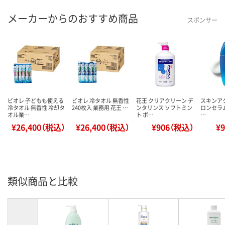
メーカーからのおすすめ商品
スポンサー
ビオレ 子どもも使える
ビオレ 冷タオル 無香性
花王 クリアクリーン デ
スキンア
冷タオル 無香性 冷却タ
240枚入 業務用 花王 …
ンタリンス ソフトミン
ロンセラムU
オル業…
ト ポ…
…
¥26,400（税込）
¥26,400（税込）
¥906（税込）
¥
類似商品と比較