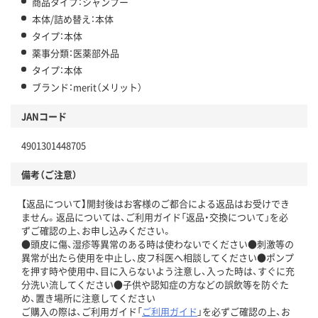
商品タイプ：シャンプー
本体/詰め替え：本体
タイプ：本体
薬事分類：医薬部外品
タイプ：本体
ブランド：merit（メリット）
JANコード
4901301448705
備考（ご注意）
【返品について】開封後はお客様のご都合による返品はお受けでき
ません。返品については、ご利用ガイド「返品・交換について」を必
ずご確認の上、お申し込みください。
●頭皮に傷、湿疹等異常のある時は使わないでください●刺激等の
異常が出たら使用を中止し、皮フ科医へ相談してください●ポンプ
を押す時や使用中、目に入らないよう注意し、入った時は、すぐに充
分洗い流してください●子供や認知症の方などの誤飲等を防ぐた
め、置き場所に注意してください
ご購入の際は、ご利用ガイド「
ご利用ガイド
」を必ずご確認の上、お