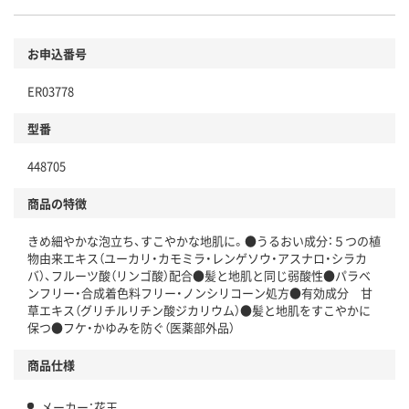
お申込番号
ER03778
型番
448705
商品の特徴
きめ細やかな泡立ち、すこやかな地肌に。●うるおい成分：５つの植
物由来エキス（ユーカリ・カモミラ・レンゲソウ・アスナロ・シラカ
バ）、フルーツ酸（リンゴ酸）配合●髪と地肌と同じ弱酸性●パラベ
ンフリー・合成着色料フリー・ノンシリコーン処方●有効成分 甘
草エキス（グリチルリチン酸ジカリウム）●髪と地肌をすこやかに
保つ●フケ・かゆみを防ぐ（医薬部外品）
商品仕様
メーカー：花王