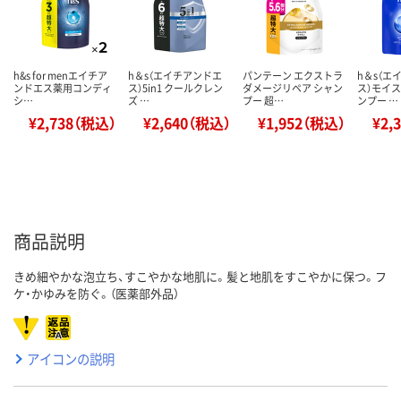
h&s for menエイチア
h＆s（エイチアンドエ
パンテーン エクストラ
h＆s（エ
ンドエス薬用コンディ
ス）5in1 クールクレン
ダメージリペア シャン
ス）モイス
シ…
ズ …
プー 超…
ンプー …
¥2,738（税込）
¥2,640（税込）
¥1,952（税込）
¥2,
商品説明
きめ細やかな泡立ち、すこやかな地肌に。髪と地肌をすこやかに保つ。フ
ケ・かゆみを防ぐ。（医薬部外品）
アイコンの説明