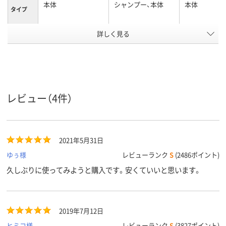
本体
シャンプー、本体
本体
タイプ
詳しく見る
450ml
500ｇ
350mL
内容量
アスクル
商品環境
35
スコア
レビュー（4件）
2021年5月31日
ゆぅ様
レビューランク
S
(2486ポイント)
久しぶりに使ってみようと購入です。安くていいと思います。
2019年7月12日
ヒミコ様
レビューランク
S
(3827ポイント)