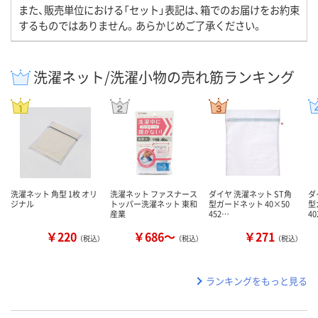
また、販売単位における「セット」表記は、箱でのお届けをお約束
するものではありません。あらかじめご了承ください。
洗濯ネット/洗濯小物の売れ筋ランキング
洗濯ネット 角型 1枚 オリ
洗濯ネット ファスナース
ダイヤ 洗濯ネット ST角
ダ
ジナル
トッパー洗濯ネット 東和
型ガードネット 40×50
型
産業
452…
40
￥220
￥686～
￥271
（税込）
（税込）
（税込）
ランキングをもっと見る