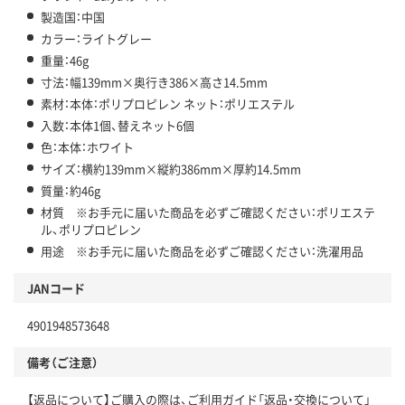
製造国：中国
カラー：ライトグレー
重量：46g
寸法：幅139mm×奥行き386×高さ14.5mm
素材：本体：ポリプロピレン ネット：ポリエステル
入数：本体1個、替えネット6個
色：本体：ホワイト
サイズ：横約139mm×縦約386mm×厚約14.5mm
質量：約46g
材質 ※お手元に届いた商品を必ずご確認ください：ポリエステ
ル、ポリプロピレン
用途 ※お手元に届いた商品を必ずご確認ください：洗濯用品
JANコード
4901948573648
備考（ご注意）
【返品について】ご購入の際は、ご利用ガイド「返品・交換について」