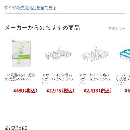
ダイヤの洗濯用品を全て見る
メーカーからのおすすめ商品
スポンサー
HLa 洗濯ネット (超特
Ba オールステン 角ハ
Ba オールステン 角ハ
スーパー
大) 角型 65×65c…
ンガー 42ピンチ （ベラ
ンガー 32ピンチ （ベラ
し 洗濯ハ
ン…
ン…
26ピ…
¥480（税込）
¥2,976（税込）
¥2,418（税込）
¥
商品説明