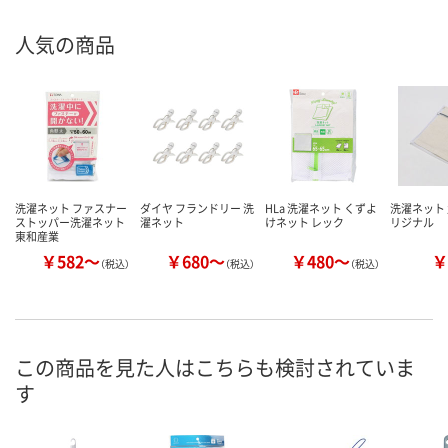
人気の商品
洗濯ネット ファスナー
ダイヤ フランドリー 洗
HLa 洗濯ネット くずよ
洗濯ネット 
ストッパー洗濯ネット
濯ネット
けネット レック
リジナル
東和産業
￥582～
￥680～
￥480～
￥
（税込）
（税込）
（税込）
この商品を見た人はこちらも検討されていま
す