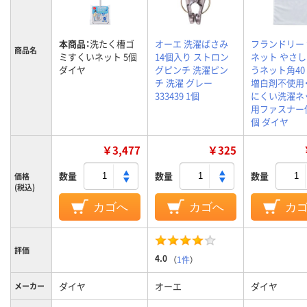
本商品：
洗たく槽ゴ
オーエ 洗濯ばさみ
フランドリー
商品名
ミすくいネット 5個
14個入り ストロン
ネット やさ
ダイヤ
グピンチ 洗濯ピン
うネット角40
チ 洗濯 グレー
増白剤不使用
333439 1個
にくい洗濯ネ
用ファスナー使
個 ダイヤ
￥3,477
￥325
数量
数量
数量
価格
(税込)
カゴへ
カゴへ
カ
評価
4.0
（
1件
）
ダイヤ
オーエ
ダイヤ
メーカー