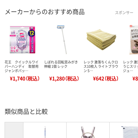
メーカーからのおすすめ商品
スポンサー
花王 クイックルワイ
しぼれる回転窓みがき
レック 激落ちくんクロ
レック 激
パーハンディ 取替用
伸縮 1個 レック
ス10枚入 ライトブラウ
うじスリッ
ジャンボパッ…
ン S…
ジュ…
¥1,740（税込）
¥1,280（税込）
¥642（税込）
¥
類似商品と比較