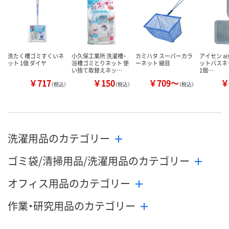
洗たく槽ゴミすくいネ
小久保工業所 洗濯槽・
カミハタ スーパーカラ
アイセン ai
ット 1個 ダイヤ
浴槽ゴミとりネット 使
ーネット 細目
ットバスネッ
い捨て取替えネッ…
1個…
￥717
￥150
￥709～
￥
（税込）
（税込）
（税込）
洗濯用品のカテゴリー
ゴミ袋/清掃用品/洗濯用品のカテゴリー
オフィス用品のカテゴリー
作業・研究用品のカテゴリー