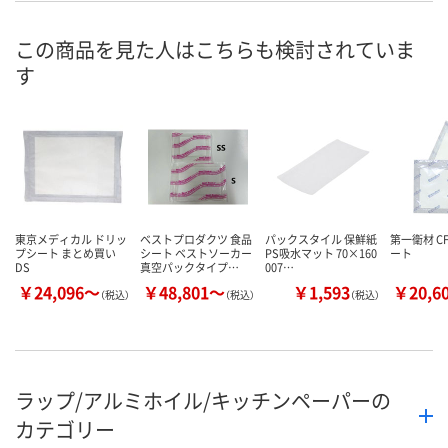
8月27日（木）まで
8月27日（木）まで
8月27日（木）
お届け日
この商品を見た人はこちらも検討されていま
す
数量
数量
数量
カゴへ
カゴへ
カ
東京メディカル ドリッ
ベストプロダクツ 食品
パックスタイル 保鮮紙
第一衛材 C
プシート まとめ買い
シート ベストソーカー
PS吸水マット 70×160
ート
DS
真空パックタイプ…
007…
￥24,096～
￥48,801～
￥1,593
￥20,6
（税込）
（税込）
（税込）
ラップ/アルミホイル/キッチンペーパーの
カテゴリー