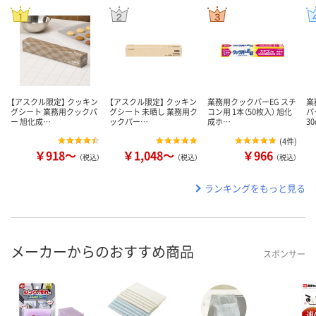
【アスクル限定】 クッキン
【アスクル限定】 クッキン
業務用クックパーEG スチ
業
グシート 業務用クックパ
グシート 未晒し 業務用ク
コン用 1本（50枚入） 旭化
パ
ー 旭化成…
ックパー…
成ホ…
3
(
4件
)
￥918～
￥1,048～
￥966
（税込）
（税込）
（税込）
ランキングをもっと見る
メーカーからのおすすめ商品
スポンサー