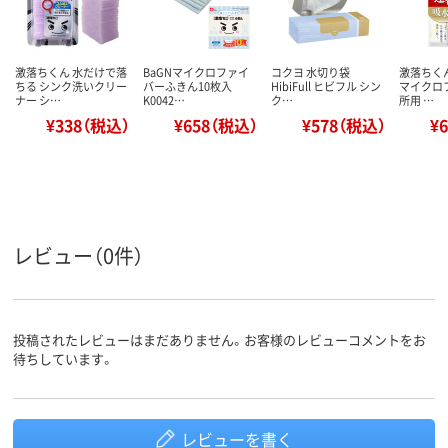
激落ちくん 水だけで落
BaGNマイクロファイ
コクヨ 水切り袋
激落ちく
ちる シンク洗いクリー
バーふきん10枚入
HibiFull ヒビフル シン
マイクロ
ナー シ…
K0042…
ク…
所用 …
¥338（税込）
¥658（税込）
¥578（税込）
¥
レビュー（0件）
投稿されたレビューはまだありません。お客様のレビューコメントをお
待ちしています。
レビューを書く