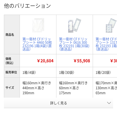
他のバリエーション
商品名
第一衛材 CFドリッ
第一衛材 CFドリッ
第一衛材 CF
プシート 4460 50枚
プシート 0616 300
プシート 1317
232196 1箱(4袋)（直
枚 232191 1箱(30袋)
枚 232193 1箱
送品）
（直送品）
（直送品）
価格
￥20,604
￥55,908
￥30
(税込)
1箱（4袋）
1箱（30袋）
1箱（20袋）
販売単位
幅160mm×奥行き
幅160mm×奥行き
幅170mm×
440mm×高さ
60mm×高さ
130mm×高
サイズ
190mm
175mm
65mm
お申込番
詳しく見る
EU22162
EU22119
EU22121
号
直送品
直送品
直送品
在庫