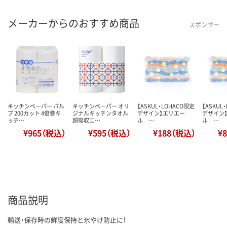
メーカーからのおすすめ商品
スポンサー
キッチンペーパー パル
キッチンペーパー オリ
【ASKUL・LOHACO限定
【ASKUL
プ 200カット 4倍巻キ
ジナルキッチンタオル
デザイン】エリエー
デザイン
ッチ…
超吸収エ…
ル …
ル …
¥965（税込）
¥595（税込）
¥188（税込）
¥
商品説明
輸送・保存時の鮮度保持と氷やけ防止に！