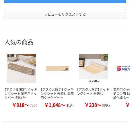
レビューをリクエストする
人気の商品
【アスクル限定】 クッキ
【アスクル限定】 クッキ
【アスクル限定】クッキ
業務用クック
ングシート 業務用クッ
ングシート 未晒し 業務
ングシート 未晒し
チコン用 1本
クパー 旭化成…
用クックパー…
旭化成ホ…
￥918～
￥1,048～
￥238～
￥
（税込）
（税込）
（税込）