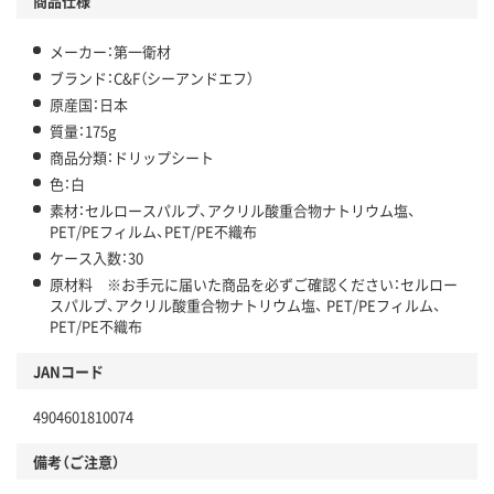
商品仕様
メーカー：第一衛材
ブランド：C&F（シーアンドエフ）
原産国：日本
質量：175g
商品分類：ドリップシート
色：白
素材：セルロースパルプ、アクリル酸重合物ナトリウム塩、
PET/PEフィルム、PET/PE不織布
ケース入数：30
原材料 ※お手元に届いた商品を必ずご確認ください：セルロー
スパルプ、アクリル酸重合物ナトリウム塩、 PET/PEフィルム、
PET/PE不織布
JANコード
4904601810074
備考（ご注意）