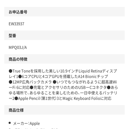
お申込番号
EW33937
型番
MPQ03J/A
商品の特徴
●True Toneを採用した美しい10.9インチLiquid Retinaディスプ
レイ1●6コアCPUと4コアGPUを搭載したA14 Bionicチップ
●12MP広角バックカメラ ●いつでもつながれるように超高速Wi
ーFi 6に対応●充電とアクセサリのためのUSBーCコネクタ●あら
ゆる場所で、あらゆることを楽しむための、一日中使えるバッテリ
ー2●Apple Pencil（第1世代）3とMagic Keyboard Folioに対応
商品仕様
メーカー：Apple