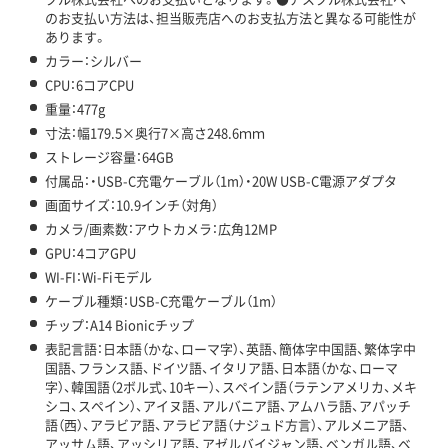
のお支払い方法は、担当販売店へのお支払方法と異なる可能性が
あります。
カラー：シルバー
CPU：6コアCPU
重量：477g
寸法：幅179.5×奥行7×高さ248.6ｍｍ
ストレージ容量：64GB
付属品：・USB-C充電ケーブル（1m）・20W USB-C電源アダプタ
画面サイズ：10.9インチ（対角）
カメラ/画素数：アウトカメラ：広角12MP
GPU：4コアGPU
WI-FI：Wi-Fiモデル
ケーブル種類：USB-C充電ケーブル（1m）
チップ：A14 Bionicチップ
表記言語：日本語（かな、ローマ字）、英語、簡体字中国語、繁体字中
国語、フランス語、ドイツ語、イタリア語、日本語（かな、ローマ
字）、韓国語（2ボル式、10キー）、スペイン語（ラテンアメリカ、メキ
シコ、スペイン）、アイヌ語、アルバニア語、アムハラ語、アパッチ
語（西）、アラビア語、アラビア語（ナジュド方言）、アルメニア語、
アッサム語、アッシリア語、アゼルバイジャン語、ベンガル語、ベ