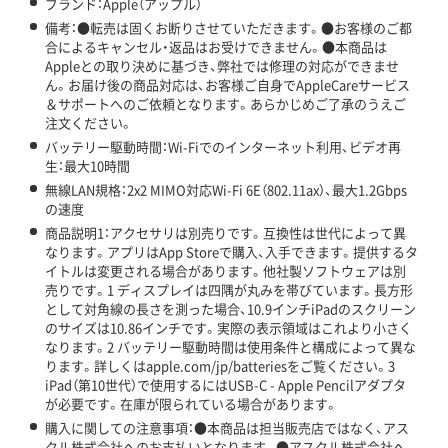
ブランド：Apple（アップル）
備考：●転売は固くお断りさせていただきます。●お客様のご都
合によるキャンセル・返品はお受けできません。●本商品は
Appleとの取り決めに基づき、弊社では修理の対応ができませ
ん。お届け後の商品対応は、お客様ご自身でAppleCareサービス
＆サポートへのご依頼となります。あらかじめご了承のうえご
注文ください。
バッテリー駆動時間：Wi-Fiでのインターネット利用、ビデオ再
生：最大10時間
無線LAN規格：2x2 MIMO対応Wi-Fi 6E（802.11ax）、最大1.2Gbps
の速度
商品説明1：アクセサリは別売りです。互換性は世代によって異
なります。アプリはApp Storeで購入、入手できます。提供するタ
イトルは変更される場合があります。他社製ソフトウェアは別
売りです。1 ディスプレイは四隅が丸みを帯びています。長方形
として対角線の長さを測った場合、10.9インチiPadのスクリーン
のサイズは10.86インチです。実際の表示領域はこれより小さく
なります。2 バッテリー駆動時間は使用条件と構成によって異な
ります。詳しくはapple.com/jp/batteriesをご覧ください。3
iPad（第10世代）で使用するにはUSB-C - Apple Pencilアダプタ
が必要です。在庫が限られている場合があります。
購入に関しての注意事項：●本商品は担当販売店ではなく、アス
クル株式会社へのお支払いとなります。●アスクル株式会社へ