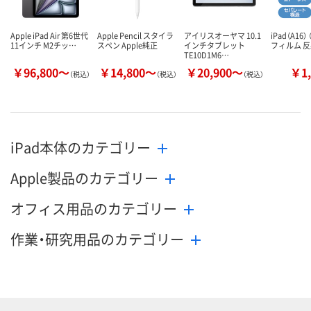
Apple iPad Air 第6世代
Apple Pencil スタイラ
アイリスオーヤマ 10.1
iPad（A16）
11インチ M2チッ…
スペン Apple純正
インチタブレット
フィルム 反
TE10D1M6…
￥96,800～
￥14,800～
￥20,900～
￥1,
（税込）
（税込）
（税込）
iPad本体のカテゴリー
Apple製品のカテゴリー
オフィス用品のカテゴリー
作業・研究用品のカテゴリー