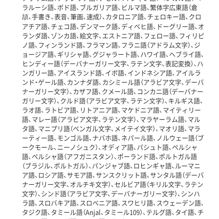
ラルーシ語、ボド語、ブルガリア語、ビルマ語、繁体字広東語（倉
頡、手書き、表音、筆画、速成）、カタロニア語、チェロキー語、クロ
アチア語、チェコ語、デンマーク語、ディベヒ語、ドーグリー語、オ
ランダ語、ゾンカ語、絵文字、エストニア語、フェロー語、フィリピ
ノ語、フィンランド語、フラマン語、フラニ語（アドラム文字）、ジ
ョージア語、ギリシャ語、グジャラート語、ハワイ語、ヘブライ語、
ヒンディー語（デーバナーガリー文字、ラテン文字、表記変換）、ハ
ンガリー語、アイスランド語、イボ語、インドネシア語、アイルラ
ンド・ゲール語、カンナダ語、カシミール語（アラビア文字、デーバ
ナーガリー文字）、カザフ語、クメール語、コンカニ語（デーバナー
ガリー文字）、クルド語（アラビア文字、ラテン文字）、キルギス語、
ラオ語、ラトビア語、リトアニア語、マケドニア語、マイティリー
語、マレー語（アラビア文字、ラテン文字）、マラヤーラム語、マル
タ語、マニプリ語（ベンガル文字、メイテイ文字）、マオリ語、マラ
ーティー語、モンゴル語、ナバホ語、ネパール語、ノルウェー語（ブ
ークモール、ニーノシュク）、オディア語、パシュト語、ペルシャ
語、ペルシャ語（アフガニスタン）、ポーランド語、ポルトガル語
（ブラジル、ポルトガル）、パンジャブ語、ロヒンギャ語、ルーマニ
ア語、ロシア語、サモア語、サンスクリット語、サンタル語（デーバ
ナーガリー文字、オルチキ文字）、セルビア語（キリル文字、ラテン
文字）、シンド語（アラビア文字、デーバナーガリー文字）、シンハ
ラ語、スロバキア語、スロベニア語、スワヒリ語、スウェーデン語、
タジク語、タミール語（Anjal、タミール109）、テルグ語、タイ語、チ