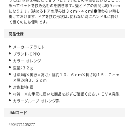
誤ってペットを挟み込むのを防ぎます。壁とドアの隙間は約９ｃｍ
になります。（挟めるドアの厚みは３ｃｍ～４ｃｍ）●使わない時も
掛けておけます。ドアを挟む形状は、使わない時にハンドルに掛け
て置くのにも便利です。
商品仕様
メーカー：テラモト
ブランド：OPPO
カラー：オレンジ
重量：３２ｇ
寸法（幅×奥行×高さ）：幅約１０．６ｃｍ×長さ約１５．７ｃｍ
×厚み約３．２ｃｍ
対象動物：猫
材質 ※お手元に届いた商品を必ずご確認ください：ＥＶＡ発泡
カラーグループ：オレンジ系
JANコード
4904771105277