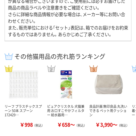
が異なる場合がございますので、ご使用前には必ずお届けした
商品の商品ラベルや注意書きをご確認ください。
さらに詳細な商品情報が必要な場合は、メーカー等にお問い合
わせください。
また、販売単位における「セット」表記は、箱でのお届けをお約束
するものではありません。あらかじめご了承ください。
その他猫用品の売れ筋ランキング
リーフ プラスチックスプ
ピュアクリスタル 犬猫兼
良品計画 無印良品 丸洗い
リ
ーン 50本 スプーン
用 お口すこやかフィルタ
できる ペット用クッショ
着
172429…
ー 給水器用…
ン
ー
￥998
￥658～
￥3,990～
（税込）
（税込）
（税込）