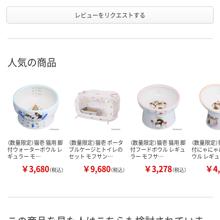
レビューをリクエストする
人気の商品
（数量限定）猫壱 猫用 脚
（数量限定）猫壱 ポータ
（数量限定）猫壱 猫用 脚
（数量限定）
付ウォーターボウル レ
ブルケージとトイレの
付フードボウル レギュ
付にゃにゃ
ギュラー モ…
セット モフサン…
ラー モフサ…
ウル レギ
￥3,680
￥9,680
￥3,278
￥4,
（税込）
（税込）
（税込）