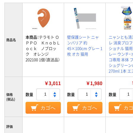
本商品：
テラモト Ｏ
壁保護シート ニャ
ニャンとも清
商品名
ＰＰＯ ＫｎｏｂＬ
ンバリア 約
レ 消臭プロ
ｏｃｋ ノブロッ
45×100cm グレー 1
ショナル 猫用
ク オレンジ
枚 オカ 猫用
レー ウンチ・
202100 1個（直送品）
コ専用 本体 
シュグリーン
270ml 1本 
￥3,011
￥1,980
数量
数量
数量
価格
(税込)
カゴへ
カゴへ
カ
評価