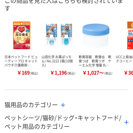
この商品を見た人はこちらも検討されていま
す
日本ペットフード ビュ
山田化学 お薬ぱっち
軟膏容器 軟膏壺 軟
UCC上島珈琲
ーティープロ キャット
ん! No.3222 1箱(10個
膏つぼ 軟膏ツボ ケ
クコーヒー
パウチ介護期用…
入)
ーエム化学 増量 丸…
￥169
￥1,196
￥1,027～
￥3
（税込）
（税込）
（税込）
猫用品のカテゴリー
ペットシーツ/猫砂/ドッグ・キャットフード/
ペット用品のカテゴリー