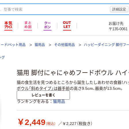
詳細設定
お届け先
〒135-0061
フード/ペット用品
猫用品
その他猫用品
ハッピーダイニング 脚付フ
ング
猫用 脚付にゃにゃめフードボウル ハイ
猫の食生活を見つめるところから誕生したしあわせの食器！ハ
ボウル「斜めタイプ」は器手前の高さ9.5cm、器奥が13.5cm。
レビューを書く
ランキングをみる
猫用品
￥2,449
／￥2,227（税抜き）
（税込）