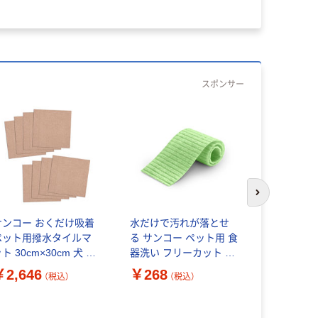
スポンサー
次のスライド
サンコー おくだけ吸着
水だけで汚れが落とせ
水だけで汚
ペット用撥水タイルマ
る サンコー ペット用 食
る サンコ
ト 30cm×30cm 犬 猫
器洗い フリーカット グ
器洗い メ
日本製 消臭 洗える ベー
リーン BH-23 1個 食器
ン BH-24
￥2,646
￥268
￥268
（税込）
（税込）
（
ュ KH-52 1セット(同
のヌメリ取り 日本製 1
メリ取り 日
色8枚入)
個（直送品）
送品）