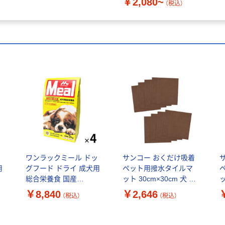
￥2,080~
（税込）
ッ
ワンラックミール ドッ
サンコー おくだけ吸着
用
グフード ドライ 成犬用
ペット用撥水タイルマ
総合栄養食 国産
ット 30cm×30cm 犬 猫
ッ
森乳
3kg（500g×6袋）4袋 森乳
日本製 消臭 洗える ブラ
￥8,840
￥2,646
（税込）
（税込）
サンワールド 犬
ウン KI-32 1セット(同色
ジ
8枚入)