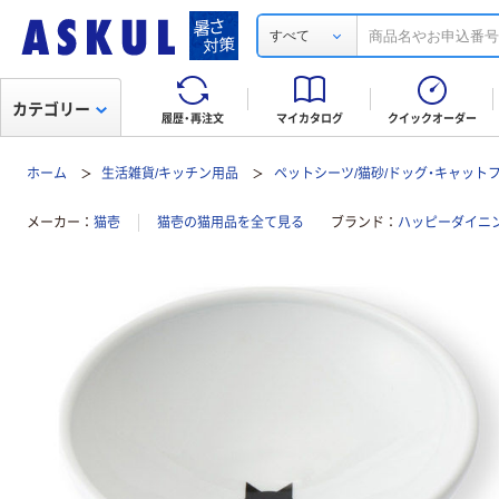
すべて
カテゴリー
履歴・再注文
マイカタログ
クイックオーダー
ホーム
生活雑貨/キッチン用品
ペットシーツ/猫砂/ドッグ・キャット
メーカー
猫壱
猫壱の猫用品を全て見る
ブランド
ハッピーダイニ