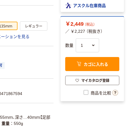
アスクル在庫商品
￥2,449
（税込）
135ｍｍ
レギュラー
／ ￥2,227 （税抜き）
エーションを見る
数量
カゴに入れる
可
マイカタログ登録
商品を比較
71867594
55ｍｍ、深さ…40ｍｍ【足部
／
重量
550g