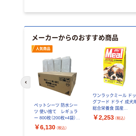
メーカーからのおすすめ商品
人気商品
前のスライドへ
ワンラックミール ド
グフード ドライ 成犬
ペットシーツ 防水シー
総合栄養食 国産
ツ 使い捨て レギュラ
3kg（500g×6袋）1袋 
￥2,253
ー 800枚（200枚×4袋）1
（税込）
サンワールド 犬
箱 アイリスオーヤマ
￥6,130
（税込）