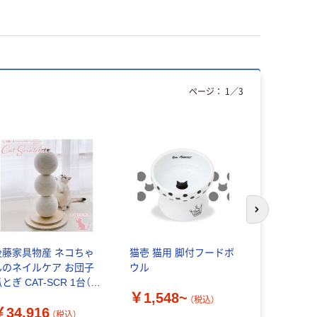
ページ：
1
／
3
アウトレッ
次のスライド
後藤家具物産 ネコちゃ
猫壱 猫用 脚付フードボ
猫壱 【アウ
んのネイルケア お団子
ウル
ッピーダイ
とぎ CAT-SCR 1台（直
ウォーター
￥1,548~
送品）
（税込）
￥34,916
￥2,080
（税込）