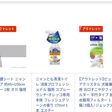
ウトレット
アウトレット
護シート ニャン
ニャンとも清潔トイ
【アウトレット】ピュ
ア 約45×100cm
レ 消臭プロフェッシ
アクリスタル 犬猫
ー 1枚 オカ 猫用
ョナル 猫用 スプレー
用 お口すこやかフ
ウンチ・オシッコ専用
ルター 半円タイプ 
本体 フレッシュグリ
水器用フィルター 1
ーンの香り 270ml 1
箱（3個入）ジェック
本 エステー