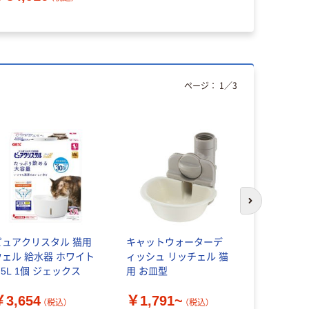
ページ：
1
／
3
次のスライド
ピュアクリスタル 猫用
キャットウォーターデ
アストロ 
ウェル 給水器 ホワイト
ィッシュ リッチェル 猫
シールタイ
.5L 1個 ジェックス
用 お皿型
45×250cm 
（直送品）
￥3,654
￥1,791~
￥1,548
（税込）
（税込）