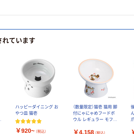
されています
ハッピーダイニング お
（数量限定）猫壱 猫用 脚
ォ
やつ皿 猫壱
付にゃにゃめフードボ
ブ
ウル レギュラー モフサ
爪
ンド 1個
￥920~
￥4,158
（税込）
（税込）