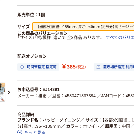
販売単位：1個
【器部分】直径…155ｍｍ、深さ…40ｍｍ【足部分】高さ…95～
サイズ
この商品のバリエーション
「サイズ」「柄/模様」違いで 全2商品 あります。
すべてのバリ
配送オプション
￥385
時間帯指定 指定可
置き場所指定 利用
（税込）
お申込番号：EJ14391
メーカー：猫壱
／型番：4580471867594
／JANコード：45804
商品詳細
ブランド名
ハッピーダイニング
／
サイズ
【器部分】直径…1
分】高さ…95～135ｍｍ
／
カラー
ホワイト
／
原産国
中国
もっと見る