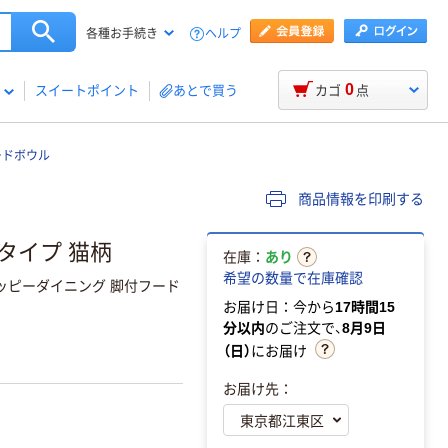
ヘルプ
各種お手続き
0
スイートポイント
あとで買う
カゴ
点
ードボウル
商品情報を印刷する
タイプ 猫柄
在庫：
あり
希望の数量で在庫確認
ッピーダイニング 脚付フード
お届け日：今から
17時間15
分以内
のご注文で、
8月9日
（日）
にお届け
お届け先：