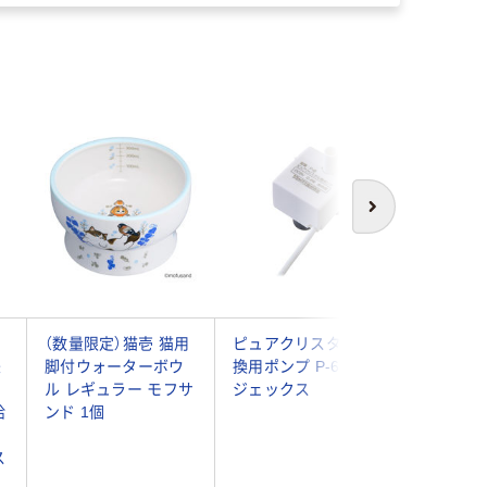
次へ
（数量限定）猫壱 猫用
ピュアクリスタル 交
ピュアク
兼
脚付ウォーターボウ
換用ポンプ P-6 1個
用 軟水
ィ
ル レギュラー モフサ
ジェックス
下部尿路
給
ンド 1個
に お徳用
ヶ月分 
ス