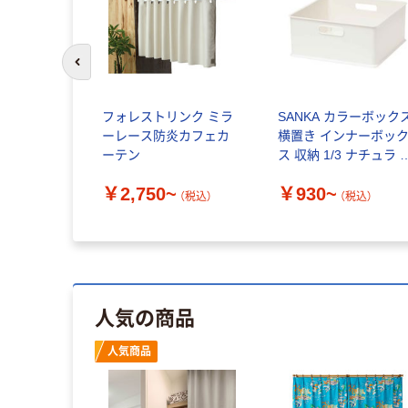
前のスライドへ
フォレストリンク ミラ
SANKA カラーボック
ーレース防炎カフェカ
横置き インナーボッ
ーテン
ス 収納 1/3 ナチュラ 
ンボックス プラスチ
￥2,750~
￥930~
ク 日本製
（税込）
（税込）
人気の商品
人気商品