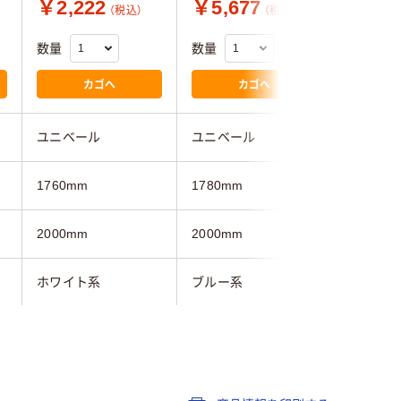
￥2,222
￥5,677
￥5,0
（税込）
（税込）
数量
数量
数量
カゴへ
カゴへ
ユニベール
ユニベール
マッチン
1760mm
1780mm
1730mm
2000mm
2000mm
900mm
ホワイト系
ブルー系
ベージュ
ポリエステル100％
ポリエス