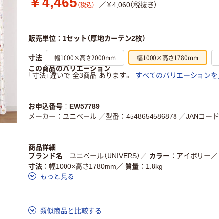
￥4,465
／￥4,060（税抜き）
（税込）
販売単位：1セット（厚地カーテン2枚）
幅1000×高さ2000mm
幅1000×高さ1780mm
寸法
この商品のバリエーション
「寸法」違いで 全3商品 あります。
すべてのバリエーションを
お申込番号：EW57789
メーカー：ユニベール
／型番：4548654586878
／JANコード：
商品詳細
ブランド名
ユニベール（UNIVERS）
／
カラー
アイボリー
／
寸法
幅1000×高さ1780mm
／
質量
1.8kg
もっと見る
類似商品と比較する