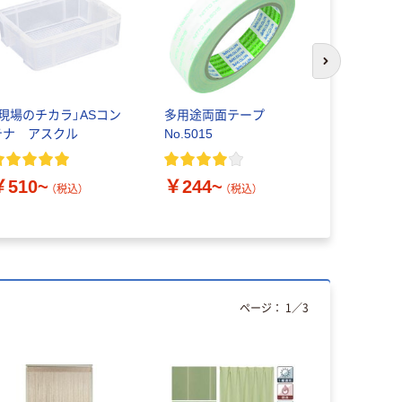
次のスライド
「現場のチカラ」ASコン
多用途両面テープ
ユニベール
テナ アスクル
No.5015
ネイビー 1
枚、レース2
￥510~
￥244~
￥2,725
（税込）
（税込）
ページ：
1
／
3