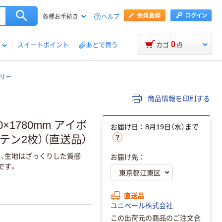
ヘルプ
各種お手続き
0
スイートポイント
あとで買う
カゴ
点
ボリー
商品情報を印刷する
×1780mm アイボ
お届け日：8月19日（水）まで
カーテン2枚）（直送品）
、生地はざっくりした質感
お届け先：
です。
直送品
ユニベール株式会社
この出荷元の商品のご注文合