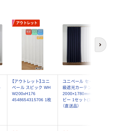
アウトレット
次へ
【アウトレット】ユニ
ユニベール セーブ 3
マッチン
熱
ベール スピック WH
級遮光カーテン 遮熱
カーテン
W200xH176
2000×1780mm ネイ
ーテン 防
4548654315706 1枚
ビー 1セット(1枚入)
き 幅90
（直送品）
1730mm 
be90x1
品）