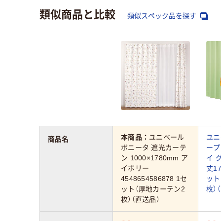
類似商品と比較
類似スペック品を探す
本商品：
ユニベール
ユニ
商品名
ボニータ 遮光カーテ
ープ
ン 1000×1780mm ア
イ 
イボリー
丈17
4548654586878 1セ
ット
ット（厚地カーテン2
枚）
枚）（直送品）