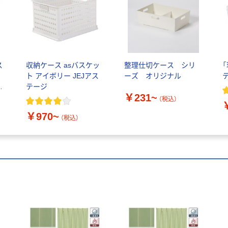
ス
収納ケース asバスケッ
整理仕切ケース シリ
ク
ト アイボリー JEJアス
ーズ オリジナル
イ
テージ
￥231~
ッ
（税込）
￥970~
（税込）