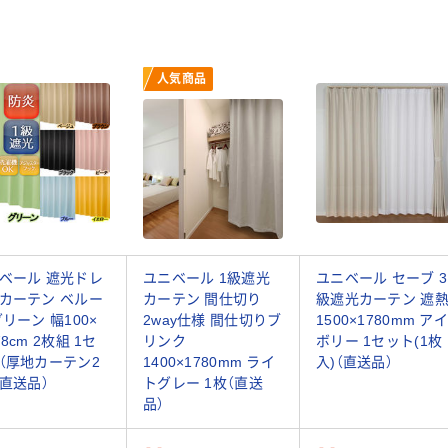
人気商品
ベール 遮光ドレ
ユニベール 1級遮光
ユニベール セーブ 3
カーテン ベルー
カーテン 間仕切り
級遮光カーテン 遮
グリーン 幅100×
2way仕様 間仕切りブ
1500×1780mm アイ
8cm 2枚組 1セ
リンク
ボリー 1セット(1枚
（厚地カーテン2
1400×1780mm ライ
入)（直送品）
（直送品）
トグレー 1枚（直送
品）