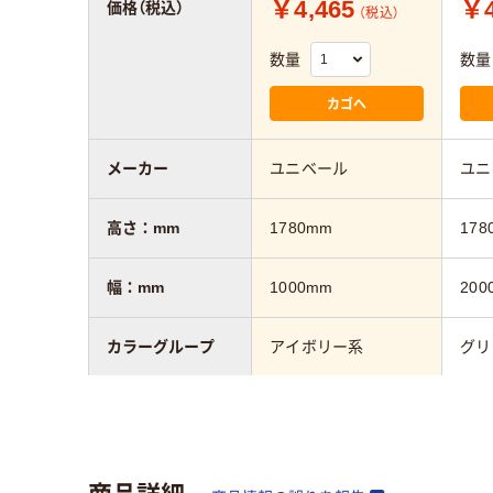
￥4,465
￥4
価格（税込）
（税込）
数量
数量
カゴへ
メーカー
ユニベール
ユニ
高さ：mm
1780mm
178
幅：mm
1000mm
200
カラーグループ
アイボリー系
グリ
質量
1.8kg
材質
ポリエステル100%
ポリ
商品詳細