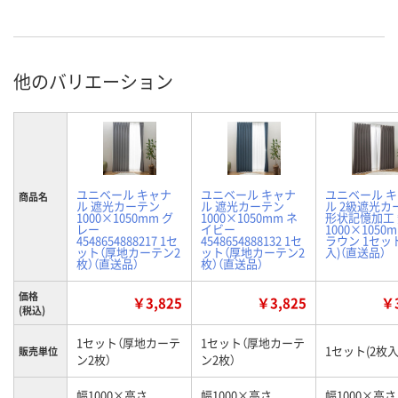
他のバリエーション
ユニベール キャナ
ユニベール キャナ
ユニベール 
商品名
ル 遮光カーテン
ル 遮光カーテン
ル 2級遮光カ
1000×1050mm グ
1000×1050mm ネ
形状記憶加工
レー
イビー
1000×1050
4548654888217 1セ
4548654888132 1セ
ラウン 1セット
ット（厚地カーテン2
ット（厚地カーテン2
入)（直送品）
枚）（直送品）
枚）（直送品）
価格
￥3,825
￥3,825
￥3
(税込)
1セット（厚地カーテ
1セット（厚地カーテ
1セット(2枚入
販売単位
ン2枚）
ン2枚）
幅1000×高さ
幅1000×高さ
幅1000×高さ