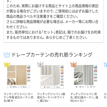
す。
このため、実際にお届けする商品とサイト上の商品情報の表記
が異なる場合がございますので、ご使用前には必ずお届けした
商品の商品ラベルや注意書きをご確認ください。
さらに詳細な商品情報が必要な場合は、メーカー等にお問い合
わせください。
また、販売単位における「セット」表記は、箱でのお届けをお約束
するものではありません。あらかじめご了承ください。
ドレープカーテンの売れ筋ランキング
マッチングジャパン カー
マッチングジャパン 1級
マッチングジャパン 防
ユ
テン市場 遮光カーテン 防
遮光カーテン<ホワイト
炎、遮光1級カーテン_幅
カ
炎1級 片…
>_幅130c…
90cm×丈1…