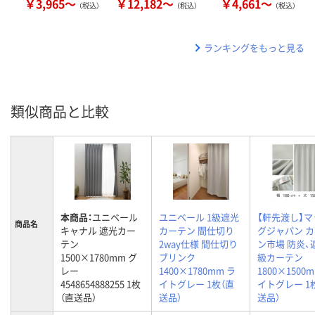
￥3,965～
￥12,182～
￥4,661～
（税込）
（税込）
（税込）
ランキングをもっと見る
類似商品と比較
本商品：
ユニベール
ユニベール 1級遮光
【軒先渡し】
商品名
キャナル 遮光カー
カーテン 間仕切り
グジャパン 
テン
2way仕様 間仕切り
ン市場 防炎、
1500×1780mm グ
ブリンク
級カーテン
レー
1400×1780mm ラ
1800×1500
4548654888255 1枚
イトグレー 1枚（直
イトグレー 1
（直送品）
送品）
送品）