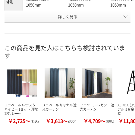
寸法
1050mm
1050mm
1050mm
詳しく見る
グレー
ネイビー
ブラウン
カラー
お申込番
EW58104
EW58101
WNU7390
号
直送品
直送品
直送品
在庫
この商品を見た人はこちらも検討されていま
す
8月21日（金）まで
8月21日（金）まで
8月21日（金）
お届け日
数量
数量
数量
カゴへ
カゴへ
カ
ユニベール 4Pラスター
ユニベール キャナル 遮
ユニベール レガシー 遮
ALINCO（
ネイビー 1セット（厚地
光カーテン
光カーテン
アルミ合金
2枚、レー…
立
￥2,725～
￥3,613～
￥4,709～
￥11,8
（税込）
（税込）
（税込）