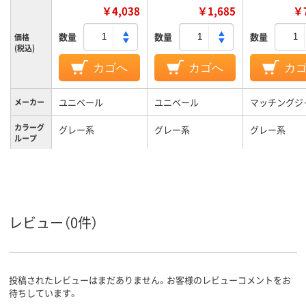
￥4,038
￥1,685
￥7
数量
数量
数量
価格
(税込)
カゴへ
カゴへ
カ
ユニベール
ユニベール
マッチングジ
メーカー
カラーグ
グレー系
グレー系
グレー系
ループ
1.5kg
質量
ポリエステル100%
ポリエステル
材質
レビュー（0件）
投稿されたレビューはまだありません。お客様のレビューコメントをお
待ちしています。