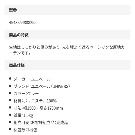
型番
4548654888255
商品の特徴
生地はしっかりと厚みがあり、光を程よく遮るベーシックな厚地カ
ーテンです。
商品仕様
メーカー：ユニベール
ブランド：ユニベール（UNIVERS）
カラー：グレー
材質：ポリエステル100%
寸法：幅1500×高さ1780mm
質量：1.5kg
組立目安：お客様組立品：完成品
梱包数：1梱包