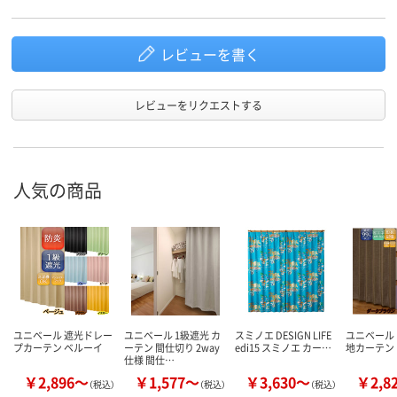
レビューを書く
レビューをリクエストする
人気の商品
ユニベール 遮光ドレー
ユニベール 1級遮光 カ
スミノエ DESIGN LIFE
ユニベール 
プカーテン ベルーイ
ーテン 間仕切り 2way
edi15 スミノエ カー…
地カーテン
仕様 間仕…
￥2,896～
￥1,577～
￥3,630～
￥2,8
（税込）
（税込）
（税込）