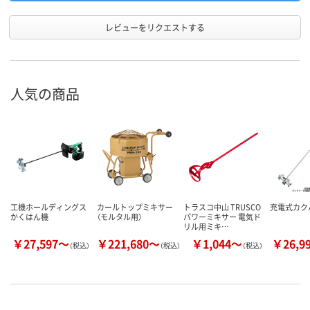
レビューをリクエストする
人気の商品
工機ホールディングス
カールトップミキサー
トラスコ中山 TRUSCO
充電式カク
かくはん機
（モルタル用）
パワーミキサー 電気ド
リル用ミキ…
￥27,597～
￥221,680～
￥1,044～
￥26,9
（税込）
（税込）
（税込）