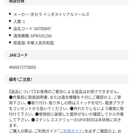
商品仕様
メーカー：京セラ インダストリアルツールズ
入数：1
品名コード：60700847
適用機種：APM1011SK
原産国：中華人民共和国
JANコード
4960673770050
備考（ご注意）
【返品について】お客様のご都合による返品はお受けできません。
●作業前に取扱説明書、または適合機種を十分にご確認の上、ご使
用下さい。●取り付け、取り外しの際はスイッチを切り、電源プラグ
をコンセントから抜いてください。●外れたりしないよう確実に取
付けて下さい。●使用前に破損した箇所がないか確認してから作業
して下さい。●ステンレススクリューのUPの刻印は本体側に向き
ます。
ご購入の際は、ご利用ガイド「
ご利用ガイド
」を必ずご確認の上、お