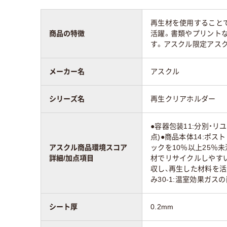
再生材を使用すること
商品の特徴
活躍。書類やプリントな
す。アスクル限定アス
メーカー名
アスクル
シリーズ名
再生クリアホルダー
●容器包装11:分別・リ
点)●商品本体14:ポ
アスクル商品環境スコア
ックを10％以上25％未
詳細/加点項目
材でリサイクルしやすい(
収し、再生した材料を活
み30-1:温室効果ガス
シート厚
0.2mm