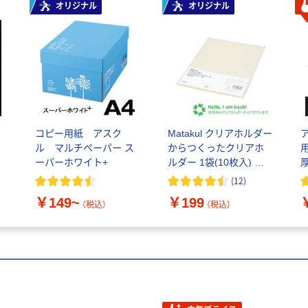
オリジナル
オリジナル
コピー用紙 アスク
Matakul クリアホルダー
ル マルチペーパー ス
からつくったクリアホ
ーパーホワイト+
ルダー 1袋(10枚入) リ
厚
ヒトラブ×アスクル共同
(
12
)
企画 オリジナル
￥149~
￥199
（税込）
（税込）