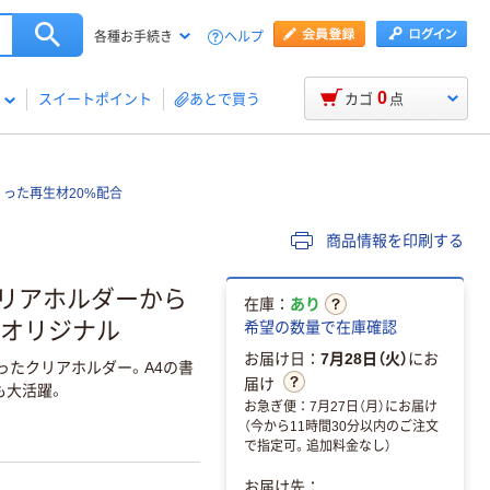
ヘルプ
各種お手続き
0
スイートポイント
あとで買う
カゴ
点
つくった再生材20%配合
商品情報を印刷する
みクリアホルダーから
在庫：
あり
） オリジナル
希望の数量で在庫確認
お届け日：
7月28日（火）
にお
ったクリアホルダー。A4の書
届け
も大活躍。
お急ぎ便：7月27日（月）にお届け
（今から11時間30分以内のご注文
で指定可。追加料金なし）
お届け先：