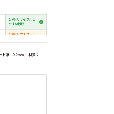
分別・リサイクルし
やすい設計
分別・リサイクルし
やすい設計
温室効果ガスなどの
削減
ート厚
0.2mm
／
材質
詳細「
アスクル商品環境スコ