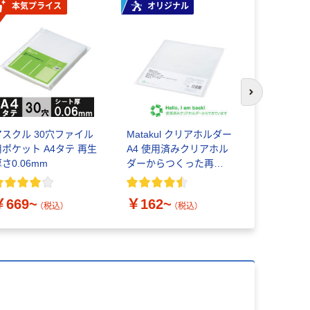
本気プライス
オリジナル
オリジ
次のスライド
アスクル 30穴ファイル
Matakul クリアホルダー
アスクル 
用ポケット A4タテ 再生
A4 使用済みクリアホル
イル 固定
さ0.06mm
ダーからつくった再生
テ 透明表
材20%配合
￥669~
￥162~
￥125~
（税込）
（税込）