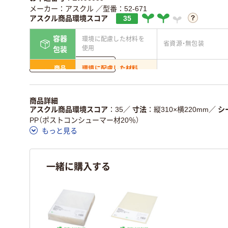
メーカー：アスクル
／型番：52-671
アスクル商品環境スコア
35
容器
環境に配慮した材料を
省資源・無包装
使用
包装
詳しく見る
商品
環境に配慮した材料
省資源・省エネ・節水
本体
を使用
独自の回収スキームが
アスクルで資源循環
商品詳細
仕組
ある
している
アスクル商品環境スコア
35
／
寸法
縦310×横220mm
／
シ
PP（ポストコンシューマー材20％）
この商品の環境配慮ポイントです。詳しくはページ下部の商品
もっと見る
ア詳細／加点項目
」で確認できます。
一緒に購入する