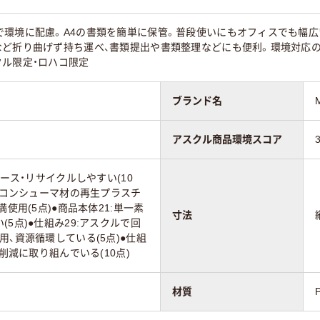
で環境に配慮。A4の書類を簡単に保管。普段使いにもオフィスでも幅広
ど折り曲げず持ち運べ、書類提出や書類整理などにも便利。環境対応の
クル限定・ロハコ限定
ブランド名
アスクル商品環境スコア
ユース・リサイクルしやすい(10
ストコンシューマ材の再生プラスチ
満使用(5点)●商品本体21:単一素
寸法
5点)●仕組み29:アスクルで回
用、資源循環している(5点)●仕組
の削減に取り組んでいる(10点)
材質