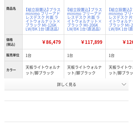
商品名
【組立設置込】プラス
【組立設置込】プラス
【組立設置込
minimo フリーアド
minimo フリーアド
minimo フ
レスデスク 片面 ラ
レスデスク 片面 ラ
レスデスク 片
イトウォルナット×
イトウォルナット×
イトウォルナ
ブラック MI-126K
ブラック MI-206K
ブラック MI-2
LW/BK 1台（直送品）
LW/BK 1台（直送品）
LW/BK 1台（
価格
￥86,479
￥117,899
￥126
(税込)
1台
1台
1台
販売単位
天板ライトウォルナ
天板ライトウォルナ
天板ライトウ
カラー
ット/脚ブラック
ット/脚ブラック
ット/脚ブラ
詳しく見る
幅1200×奥行600×
幅2000×奥行600×
幅2400×奥行
種類
高さ720mm
高さ720mm
高さ720mm
お申込番
EX51246
EX51262
EX51282
号
直送品
直送品
直送品
在庫
9月4日（金）まで
9月4日（金）まで
9月4日（金）ま
お届け日