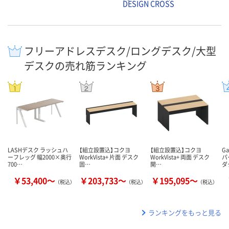
DESIGN CROSS
フリーアドレスデスク/ロングデスク/大型
デスクの売れ筋ランキング
LASHデスク ラッシュハ
【組立設置込】コクヨ
【組立設置込】コクヨ
G
ーフレッグ 幅2000×奥行
WorkVista+ 片面 デスク
WorkVista+ 両面 デスク
パ
700…
固…
開…
ダ
￥53,400～
￥203,733～
￥195,095～
（税込）
（税込）
（税込）
ランキングをもっと見る