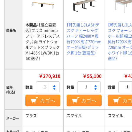
本商品：
【組立設置
【軒先渡し】LASHデ
【軒先渡し】LA
込】プラス minimo
スク ティーレッグ
スク フォー
商品名
フリーアドレスデス
ハーフ 幅2400×奥
ホール脚 幅12
ク 片面 ライトウォ
行700×高さ720mm
奥行1200×
ルナット×ブラック
オーク天板/ブラッ
720mm オー
MI-486K LW/BK 1台
ク脚 1台（直送品）
ホワイト脚 1
（直送品）
送品）
￥270,910
￥55,100
￥41
数量
数量
数量
価格
(税込)
カゴへ
カゴへ
カ
プラス
スマイル
スマイル
メーカー
カラーグ