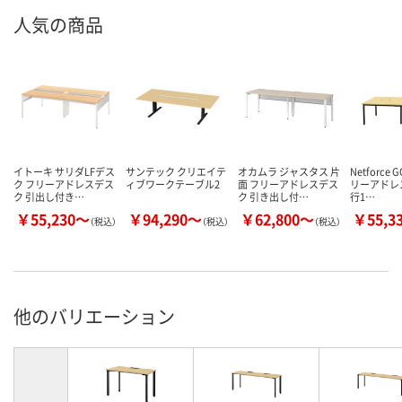
人気の商品
イトーキ サリダLFデス
サンテック クリエイテ
オカムラ ジャスタス 片
Netforce 
ク フリーアドレスデス
ィブワークテーブル2
面 フリーアドレスデス
リーアドレ
ク 引出し付き…
ク 引き出し付…
行1…
￥55,230～
￥94,290～
￥62,800～
￥55,3
（税込）
（税込）
（税込）
他のバリエーション