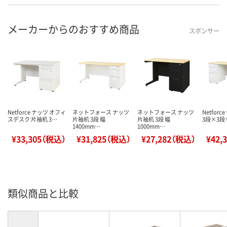
メーカーからのおすすめ商品
スポンサー
Netforce ナッツ オフィ
ネットフォース ナッツ
ネットフォース ナッツ
Netfor
スデスク 片袖机 3…
片袖机 3段 幅
片袖机 3段 幅
3段×3段 
1400mm…
1000mm…
¥33,305（税込）
¥31,825（税込）
¥27,282（税込）
¥42,
類似商品と比較