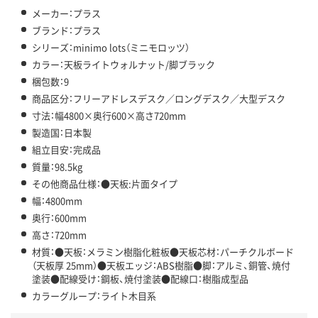
メーカー：プラス
ブランド：プラス
シリーズ：minimo lots（ミニモロッツ）
カラー：天板ライトウォルナット/脚ブラック
梱包数：9
商品区分：フリーアドレスデスク／ロングデスク／大型デスク
寸法：幅4800×奥行600×高さ720mm
製造国：日本製
組立目安：完成品
質量：98.5kg
その他商品仕様：●天板:片面タイプ
幅：4800mm
奥行：600mm
高さ：720mm
材質：●天板：メラミン樹脂化粧板●天板芯材：パーチクルボード
（天板厚 25mm）●天板エッジ：ABS樹脂●脚：アルミ、銅管、焼付
塗装●配線受け：鋼板、焼付塗装●配線口：樹脂成型品
カラーグループ：ライト木目系