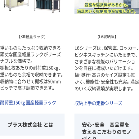
【KR軽量ラック】
【L6収納庫】
重いものもたっぷり収納できる
L6シリーズは、保管庫、ロッカー、
頑丈な国産軽量ラックがリーズ
ビジネスキッチンにいたるまで、
ナブルな価格で。
さまざまな機能のバリエーショ
棚板1枚あたりの耐荷重150kg、
ンを自在に構成いただけます。
重いものも余裕で収納できます。
幅・奥行・高さのサイズ設定も細
収納物に合わせて棚板は50mm
かく、機能性・安全性も充実。満足
ピッチで高さ調節できます。
のいく収納環境が実現します。
耐荷重150㎏ 国産軽量ラック
収納上手の定番シリーズ
プラス株式会社 とは
安心・安全 高品質を
支えるこだわりのモノ
づくり