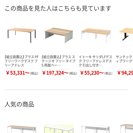
この商品を見た人はこちらも見ています
【組立設置込】プラス PF
【組立設置込】プラス ス
イトーキ サリダLFデス
サンテック
フリーワークデスク フ
テージオ フリー タイプ
ク フリーアドレスデス
ィブワーク
リーアドレス
S 両面ベー…
ク 引出し付き…
￥53,331～
￥197,324～
￥55,230～
￥94,2
（税込）
（税込）
（税込）
人気の商品