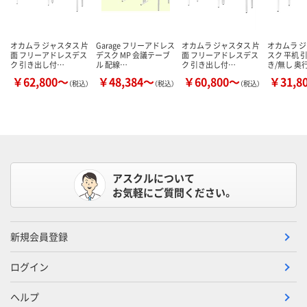
オカムラ ジャスタス 片
Garage フリーアドレス
オカムラ ジャスタス 片
オカムラ 
面 フリーアドレスデス
デスク MP 会議テーブ
面 フリーアドレスデス
スク 平机 
ク 引き出し付…
ル 配線…
ク 引き出し付…
き/無し 奥
￥62,800～
￥48,384～
￥60,800～
￥31,8
（税込）
（税込）
（税込）
アスクルについて
お気軽にご質問ください。
新規会員登録
ログイン
ヘルプ