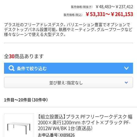
￥48,483～￥237,412
販売価格（税抜き）
￥53,331
～
￥261,153
販売価格（税込）
プラス社のフリーアドレスデスク。バリエーション豊富でオプションで
デスクトップパネル設置可能。執務やミーティング、グループワークなど
様々なシーンで使える大型デスク。
全
30
商品あります
条件で絞り込む
並び替え：指定なし
1件目～20件目（30件中）
【組立設置込】プラス PFフリーワークデスク 幅
2000×奥行1200ｍｍ ホワイト×ブラック PF-
2012W W4/BK 1台（直送品）
お申込番号：XX89826