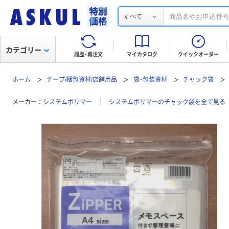
すべて
カテゴリー
履歴・再注文
マイカタログ
クイックオーダー
ホーム
テープ/梱包資材/店舗用品
袋・包装資材
チャック袋
メーカー
システムポリマー
システムポリマーのチャック袋を全て見る