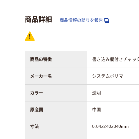
プ）
商品詳細
アスクル商品環境
商品情報の誤りを報告
スコア
商品の特徴
書き込み欄付きチャッ
メーカー名
システムポリマー
カラー
透明
原産国
中国
寸法
0.04x240x340mm