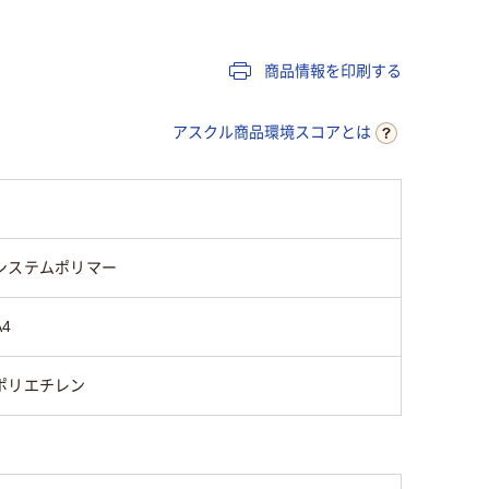
プ）
プ）
プ）
商品情報を印刷する
25
アスクル商品環境スコアとは
システムポリマー
A4
ポリエチレン