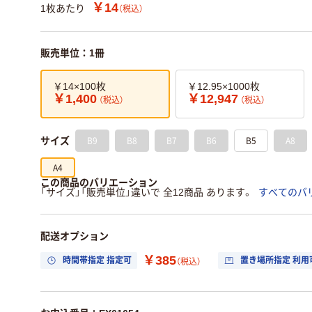
￥14
1枚あたり
（税込）
販売単位：1冊
￥14×100枚
￥12.95×1000枚
￥1,400
￥12,947
（税込）
（税込）
B9
B8
B7
B6
B5
A8
サイズ
A4
この商品のバリエーション
「サイズ」「販売単位」違いで 全12商品 あります。
すべてのバ
配送オプション
￥385
時間帯指定 指定可
置き場所指定 利用
（税込）