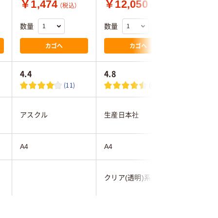
￥1,474
￥12,050
￥1,9
（税込）
（税込）
数量
数量
数量
カゴへ
カゴへ
4.4
4.8
(11)
(6)
アスクル
生産日本社
生産日本
A4
A4
A4
)
クリア(透
クリア(透明)系
系
LDPE（ツルツルタイ
LDPE（ツルツルタイ
LDPE（