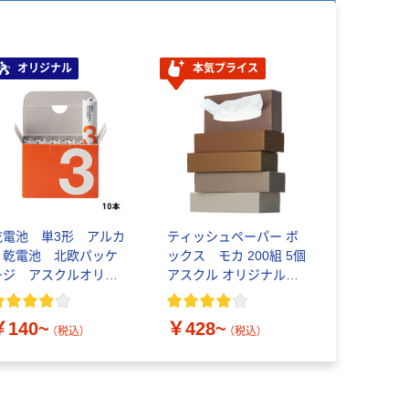
オリジナル
本気プライス
乾電池 単3形 アルカ
ティッシュペーパー ボ
リ乾電池 北欧パッケ
ックス モカ 200組 5個
ージ アスクルオリジ
アスクル オリジナルテ
ナル
ィッシュ PEFC認証
￥140~
￥428~
（税込）
（税込）