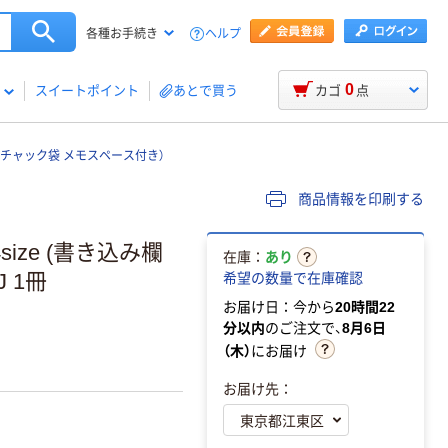
ヘルプ
各種お手続き
0
スイートポイント
あとで買う
カゴ
点
きチャック袋 メモスペース付き）
商品情報を印刷する
ize (書き込み欄
在庫：
あり
 1冊
希望の数量で在庫確認
お届け日：今から
20時間22
分以内
のご注文で、
8月6日
（木）
にお届け
お届け先：