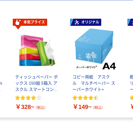
本気プライス
オリジナル
ダ
ティッシュペーパー ボ
コピー用紙 アスク
%
ックス 150組 5箱入 ア
ル マルチペーパー ス
0
スクル スマートコンパ
ーパーホワイト+
クト ビビッド PEFC認
証
￥328~
￥149~
（税込）
（税込）