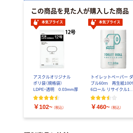
この商品を見た人が購入した商品
本気プライス
本気プライス
アスクルオリジナル
トイレットペーパー 
ポリ袋（規格袋）
ブル60ｍ 再生紙100
LDPE・透明 0.03mm厚
6ロール リサイクル10
芯あり FSC認証
￥102~
￥460~
（税込）
（税込）