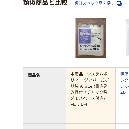
類似商品と比較
類似スペック品を探す
本商品：
システムポ
伊藤
商品名
リマー ジッパー式ポ
ンク
リ袋 A4size (書き込
340
み欄付きチャック袋
ZBT
メモスペース付き)
PE-J 1冊