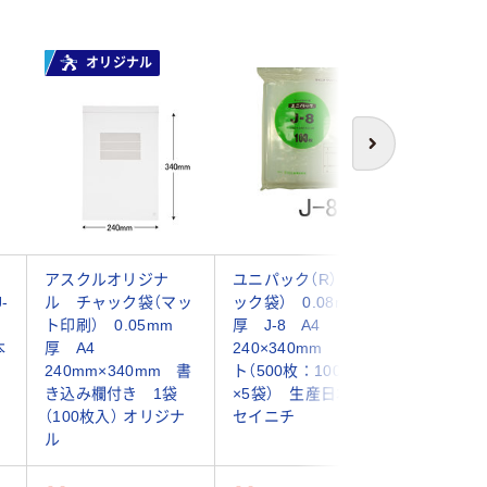
オリジナル
次へ
ャ
アスクルオリジナ
ユニパック（R）（チャ
ユニパック
-
ル チャック袋（マッ
ック袋） 0.08mm
ック袋）
ト印刷） 0.05mm
厚 J-8 A4
付き 0.0
本
厚 A4
240×340mm 1セッ
MARK-J
240mm×340mm 書
ト（500枚：100枚入
入） 生産
き込み欄付き 1袋
×5袋） 生産日本社
ニチ
（100枚入） オリジナ
セイニチ
ル