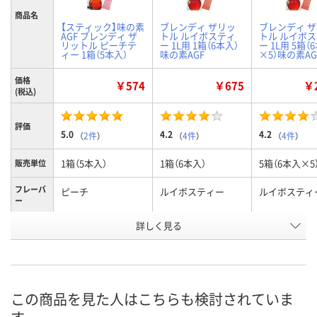
商品名
【スティック】味の素
ブレンディ ザリッ
ブレンディ 
AGF ブレンディ ザ
トル ルイボスティ
トル ルイボ
リットル ピーチテ
ー 1L用 1箱（6本入）
ー 1L用 5箱（
ィー 1箱（5本入）
味の素AGF
×5）味の素AG
価格
￥574
￥675
￥2
(税込)
評価
5.0
4.2
4.2
（
2件
）
（
4件
）
（
4件
）
1箱（5本入）
1箱（6本入）
5箱（6本入×5
販売単位
フレーバ
ピーチ
ルイボスティー
ルイボスティ
ー
お申込番
詳しく見る
HH10471
KE98749
EX64495
号
あり
6点
1点
在庫
8月8日（土）
8月8日（土）
8月8日（土）
お届け日
この商品を見た人はこちらも検討されていま