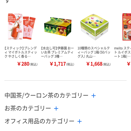
す
数量
数量
数量
カゴへ
カゴへ
カ
【スティック】ブレンデ
【水出し可】伊藤園 おー
10種類のスペシャルテ
meito 
ィ マイボトルスティッ
いお茶 プレミアムティ
ィーバッグ 1箱（50バッ
ト ルイボ
ク やさしく香る…
ーバッグ 3種…
グ入） 丸山…
ート 1箱(…
￥280
￥1,717
￥1,668
￥
（税込）
（税込）
（税込）
中国茶/ウーロン茶のカテゴリー
お茶のカテゴリー
オフィス用品のカテゴリー