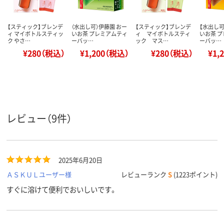
【スティック】ブレンデ
（水出し可）伊藤園 おー
【スティック】ブレンデ
【水出し可
ィ マイボトルスティッ
いお茶 プレミアムティ
ィ マイボトルスティ
いお茶 
ク やさ…
ーバッ…
ック マス…
ーバッ…
¥280（税込）
¥1,200（税込）
¥280（税込）
¥1,
レビュー（9件）
2025年6月20日
ＡＳＫＵＬユーザー様
レビューランク
S
(1223ポイント)
すぐに溶けて便利でおいしいです。