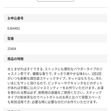
環境に配慮した材料を使用
商品
お申込番号
本体
省資源・省エネ・節水
EX64492
分別・リサイクルしやすい設計
型番
独自の回収スキームがある
25404
仕組
アスクルで資源循環している
商品の特徴
温室効果ガスなどの削減
水とまぜればすぐできる、ストックにも便利なパウダータイプのジ
この商品の環境配慮ポイントです。下記商品詳細「
ャスミン茶です。優雅な香りで、すっきり爽やかな味わい。1回1回
アスクル商品環境スコア詳細／加点項目
」で確認できます。
がいつも新鮮な個包装スティックタイプ。ホットはもちろん、冷た
い水にもサッと溶けるので、ピッチャーやデキャンタなどのポット
があれば手軽に1Lのジャスミンティーをお作りいただけます。お湯
を使われる際は必ず、耐熱用の容器をご使用ください。スティック
タイプの粉末茶なのでペットボトルのお茶と比べて保管スペース
も有効活用でき、必要な時に必要な分だけお作りいただけます。