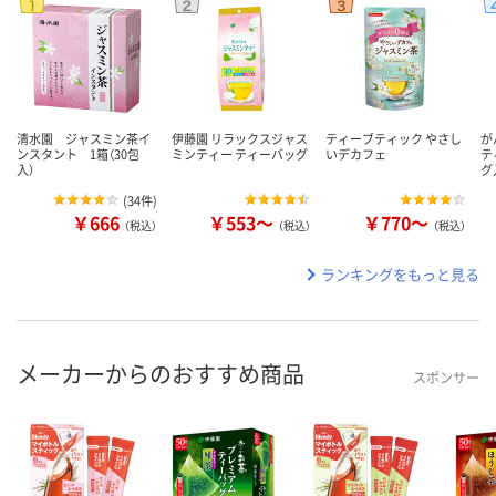
清水園 ジャスミン茶イ
伊藤園 リラックスジャス
ティーブティック やさし
が
ンスタント 1箱（30包
ミンティー ティーバッグ
いデカフェ
テ
入）
グ
(
34件
)
￥666
￥553～
￥770～
（税込）
（税込）
（税込）
ランキングをもっと見る
メーカーからのおすすめ商品
スポンサー