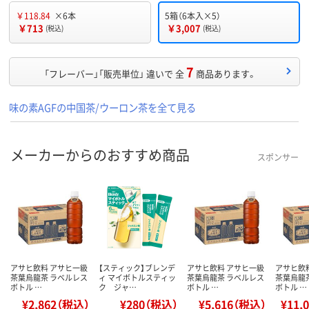
￥118.84
×6本
5箱（6本入×5）
￥713
￥3,007
(税込)
(税込)
7
「フレーバー」「販売単位」 違いで 全
商品あります。
味の素AGFの中国茶/ウーロン茶を全て見る
メーカーからのおすすめ商品
スポンサー
アサヒ飲料 アサヒ一級
【スティック】ブレンデ
アサヒ飲料 アサヒ一級
アサヒ飲
茶葉烏龍茶 ラベルレス
ィ マイボトルスティッ
茶葉烏龍茶 ラベルレス
茶葉烏龍
ボトル …
ク ジャ…
ボトル …
ボトル …
¥2,862（税込）
¥280（税込）
¥5,616（税込）
¥11,