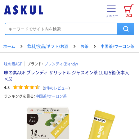
カゴ
メニュー
ホーム
飲料/食品/ギフト/お酒
お茶
中国茶/ウーロン茶
味の素AGF
ブランド：
ブレンディ（Blendy）
味の素AGF ブレンディ ザリットル ジャスミン茶 1L用 5箱（6本入
×5）
4.8
（
9
件のレビュー
）
ランキングを見る：
中国茶/ウーロン茶