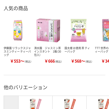
人気の商品
伊藤園 リラックスジャ
清水園 ジャスミン茶
国太楼 お徳用 茶 ティ
TTT 世界
スミンティー ティーバ
インスタント 1箱（30
ーバッグ
ィーバッグ
ッグ
包入）
￥553～
￥666
￥568～
￥3
（税込）
（税込）
（税込）
他のバリエーション