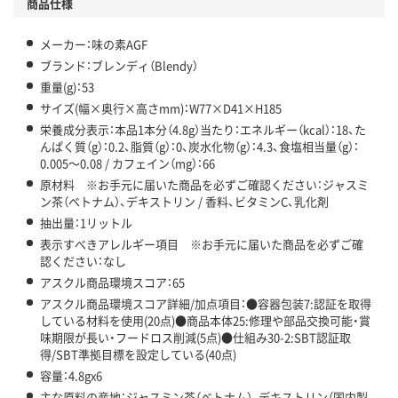
商品仕様
メーカー：味の素AGF
ブランド：ブレンディ（Blendy）
重量(g)：53
サイズ(幅×奥行×高さmm)：W77×D41×H185
栄養成分表示：本品1本分（4.8g）当たり：エネルギー（kcal）：18、た
んぱく質（g）：0.2、脂質（g）：0、炭水化物（g）：4.3、食塩相当量（g）：
0.005～0.08 / カフェイン（mg）：66
原材料 ※お手元に届いた商品を必ずご確認ください：ジャスミ
ン茶（ベトナム）、デキストリン / 香料、ビタミンC、乳化剤
抽出量：1リットル
表示すべきアレルギー項目 ※お手元に届いた商品を必ずご確
認ください：なし
アスクル商品環境スコア：65
アスクル商品環境スコア詳細/加点項目：●容器包装7:認証を取得
している材料を使用(20点)●商品本体25:修理や部品交換可能・賞
味期限が長い・フードロス削減(5点)●仕組み30-2:SBT認証取
得/SBT準拠目標を設定している(40点)
容量：4.8gx6
主な原料の産地：ジャスミン茶（ベトナム）、デキストリン（国内製