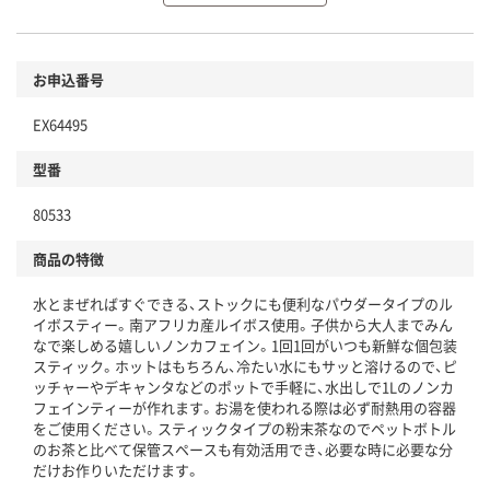
環境に配慮した材料を使用
商品
お申込番号
本体
省資源・省エネ・節水
EX64495
分別・リサイクルしやすい設計
型番
独自の回収スキームがある
80533
仕組
アスクルで資源循環している
商品の特徴
温室効果ガスなどの削減
水とまぜればすぐできる、ストックにも便利なパウダータイプのル
この商品の環境配慮ポイントです。下記商品詳細「
イボスティー。南アフリカ産ルイボス使用。子供から大人までみん
アスクル商品環境スコア詳細／加点項目
」で確認できます。
なで楽しめる嬉しいノンカフェイン。1回1回がいつも新鮮な個包装
スティック。ホットはもちろん、冷たい水にもサッと溶けるので、ピ
ッチャーやデキャンタなどのポットで手軽に、水出しで1Lのノンカ
フェインティーが作れます。お湯を使われる際は必ず耐熱用の容器
をご使用ください。スティックタイプの粉末茶なのでペットボトル
のお茶と比べて保管スペースも有効活用でき、必要な時に必要な分
だけお作りいただけます。