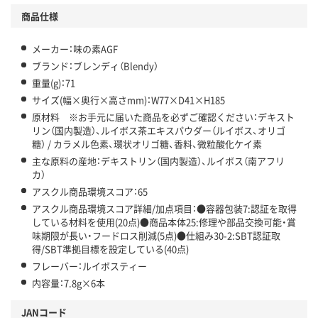
商品仕様
メーカー：味の素AGF
ブランド：ブレンディ（Blendy）
重量(g)：71
サイズ(幅×奥行×高さmm)：W77×D41×H185
原材料 ※お手元に届いた商品を必ずご確認ください：デキスト
リン（国内製造）、ルイボス茶エキスパウダー（ルイボス、オリゴ
糖） / カラメル色素、環状オリゴ糖、香料、微粒酸化ケイ素
主な原料の産地：デキストリン（国内製造）、ルイボス（南アフリ
カ）
アスクル商品環境スコア：65
アスクル商品環境スコア詳細/加点項目：●容器包装7:認証を取得
している材料を使用(20点)●商品本体25:修理や部品交換可能・賞
味期限が長い・フードロス削減(5点)●仕組み30-2:SBT認証取
得/SBT準拠目標を設定している(40点)
フレーバー：ルイボスティー
内容量：7.8g×6本
JANコード