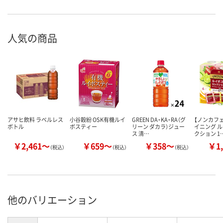
人気の商品
アサヒ飲料 ラベルレス
小谷穀紛 OSK有機ルイ
GREEN DA・KA・RA（グ
【ノンカフェ
ボトル
ボスティー
リーン ダカラ）ジュー
イニング ル
ス 清…
クション 1
￥2,461～
￥659～
￥358～
￥1,
（税込）
（税込）
（税込）
他のバリエーション