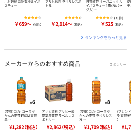
小谷穀紛 OSK有機ルイボ
アサヒ飲料 ラベルレスボ
日東紅茶 オーガニック ル
伊
スティー
トル
イボスティー 1箱（20バッ
テ
グ入）…
(
31件
)
￥659～
￥2,914～
￥525
（税込）
（税込）
（税込）
ランキングをもっと見る
メーカーからのおすすめ商品
スポンサー
（麦茶）コカ・コーラ や
アサヒ飲料 アサヒ一級
（麦茶）コカ・コーラ や
（ブレンド
かんの麦茶 FROM 爽健
茶葉烏龍茶 ラベルレス
かんの麦茶 ラベルレス
ラ 爽健美
美…
ボトル …
2L…
2…
¥1,282（税込）
¥2,862（税込）
¥1,709（税込）
¥1,