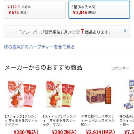
￥112.5
×6本
5箱（6本入×5）
￥675
￥2,846
(税込)
(税込)
7
「フレーバー」「販売単位」 違いで 全
商品あります。
味の素AGFのハーブティーを全て見る
メーカーからのおすすめ商品
スポンサー
【スティック】ブレンデ
【スティック】ブレンデ
アサヒ飲料 ルイボステ
味の素AG
ィ マイボトルスティッ
ィ マイボトルスティ
ィー ラベルレスボトル
スティッ
ク やさ…
ック マス…
500…
ェ監…
¥280（税込）
¥280（税込）
¥2,914（税込）
¥7,