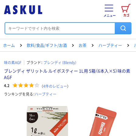
カゴ
メニュー
ホーム
飲料/食品/ギフト/お酒
お茶
ハーブティー
味の素AGF
ブランド：
ブレンディ（Blendy）
ブレンディ ザリットル ルイボスティー 1L用 5箱（6本入×5）味の素
AGF
4.2
（
4
件のレビュー
）
ランキングを見る：
ハーブティー