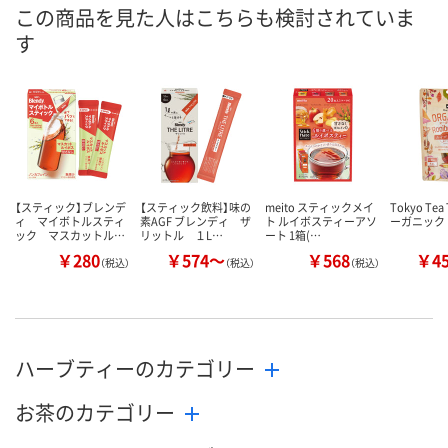
8月9日（日）
8月9日（日）
8月9日（日）
お届け日
この商品を見た人はこちらも検討されていま
す
数量
数量
数量
カゴへ
カゴへ
カ
【スティック】ブレンデ
【スティック飲料】味の
meito スティックメイ
Tokyo Tea 
ィ マイボトルスティ
素AGF ブレンディ ザ
ト ルイボスティーアソ
ーガニック
ック マスカットル…
リットル １L…
ート 1箱(…
￥280
￥574～
￥568
￥4
（税込）
（税込）
（税込）
ハーブティーのカテゴリー
お茶のカテゴリー