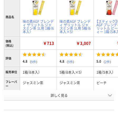
商品名
味の素AGF ブレンデ
味の素AGF ブレンデ
【スティック
ィ ザリットル ジャ
ィ ザリットル ジャ
AGF ブレンデ
スミン茶 1L用 1箱（6
スミン茶 1L用 5箱（6
リットル ピ
本入）
本入×5）
ィー 1箱（5本
価格
￥713
￥3,007
(税込)
評価
4.8
4.8
5.0
（
9件
）
（
9件
）
（
2件
）
1箱（6本入）
5箱（6本入×5）
1箱（5本入）
販売単位
フレーバ
ジャスミン茶
ジャスミン茶
ピーチ
ー
お申込番
詳しく見る
KE98750
EX64492
HH10471
号
あり
2点
あり
在庫