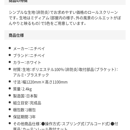
商品の特徴
シンプルな生地（非防炎）でお求めやすい価格のロールスクリーン
です。生地はミディアム（部屋内の様子、外の風景のシルエットがぼ
んやりと映るもの）で5色をご用意しています。
商品仕様
メーカー：ニチベイ
ブランド：ニチベイ
カラー：ホワイト
材質：生地：ポリエステル100％（非防炎）取付部品（ブラケット）：
アルミ・プラスチック
寸法：幅1220mm×高さ1100mm
質量：2.4kg
製造国：日本製
組立目安：完成品
梱包数：1梱包
保証期間：3年
その他商品仕様：●操作方式：スプリング式（プルコード式）●付
属品：カーテンレール取付ナット