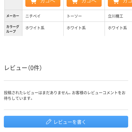
カゴへ
カゴへ
カ
ニチベイ
トーソー
立川機工
メーカー
カラーグ
ホワイト系
ホワイト系
ホワイト系
ループ
2.4kg
3.1kg
質量
3年
1年
保証期間
レビュー（0件）
投稿されたレビューはまだありません。お客様のレビューコメントをお
待ちしています。
レビューを書く