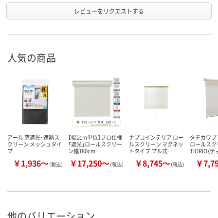
レビューをリクエストする
人気の商品
アール 窓遮光・遮熱ス
【幅1cm単位】プロ仕様
ナプコインテリア ロー
タチカワ
クリーン メッシュタイ
「遮光」ロールスクリー
ルスクリーン マグネッ
ロールス
プ
ン幅180cm…
トタイプ プル式…
TIORIO（
￥1,936～
￥17,250～
￥8,745～
￥7,7
（税込）
（税込）
（税込）
他のバリエーション