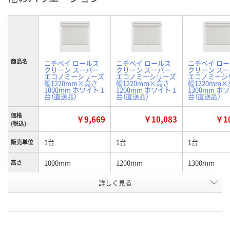
商品名
ニチベイ ロールス
ニチベイ ロールス
ニチベイ ロ
クリーン スーパー
クリーン スーパー
クリーン ス
エコノミーシリーズ
エコノミーシリーズ
エコノミーシ
幅1220mm×高さ
幅1220mm×高さ
幅1220mm
1000mm ホワイト 1
1200mm ホワイト 1
1300mm ホワ
台（直送品）
台（直送品）
台（直送品）
価格
￥9,669
￥10,083
￥10
(税込)
1台
1台
1台
販売単位
1000mm
1200mm
1300mm
高さ
お申込番
詳しく見る
H611020
H611022
H611023
号
直送品
直送品
直送品
在庫
8月26日（水）まで
8月26日（水）まで
8月26日（水）
お届け日