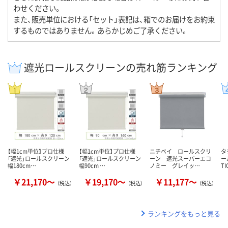
わせください。
また、販売単位における「セット」表記は、箱でのお届けをお約束
するものではありません。あらかじめご了承ください。
遮光ロールスクリーンの売れ筋ランキング
【幅1cm単位】プロ仕様
【幅1cm単位】プロ仕様
ニチベイ ロールスクリ
タ
「遮光」ロールスクリーン
「遮光」ロールスクリーン
ーン 遮光スーパーエコ
ー
幅180cm…
幅90cm …
ノミー グレイッ…
T
￥21,170～
￥19,170～
￥11,177～
（税込）
（税込）
（税込）
ランキングをもっと見る