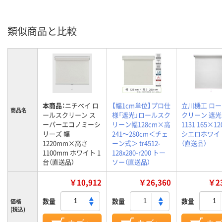
類似商品と比較
本商品：
ニチベイ ロ
【幅1cm単位】プロ仕
立川機工 ロ
商品名
ールスクリーン ス
様「遮光」ロールスク
クリーン 遮光 
ーパーエコノミーシ
リーン幅128cm×高
1131 165×1
リーズ 幅
241～280cm＜チェ
シエロホワイト
1220mm×高さ
ーン式＞ tr4512-
（直送品）
1100mm ホワイト 1
128x280-r200 トー
台（直送品）
ソー（直送品）
￥10,912
￥26,360
￥23
数量
数量
数量
価格
(税込)