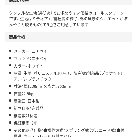
商品の特徴
シンプルな生地（非防炎）でお求めやすい価格のロールスクリーン
です。生地はミディアム（部屋内の様子、外の風景のシルエットがぼ
んやりと映るもの）で5色をご用意しています。
商品仕様
メーカー：ニチベイ
ブランド：ニチベイ
カラー：ホワイト
材質：生地：ポリエステル100％（非防炎）取付部品（ブラケット）：
アルミ・プラスチック
寸法：幅1220mm×高さ2700mm
質量：2.9kg
製造国：日本製
組立目安：完成品
梱包数：1梱包
保証期間：3年
その他商品仕様：●操作方式：スプリング式（プルコード式）●付
属品：カーテンレール取付ナット