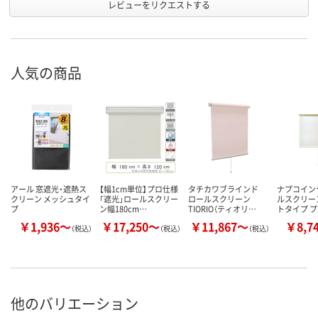
レビューをリクエストする
人気の商品
アール 窓遮光・遮熱ス
【幅1cm単位】プロ仕様
タチカワブラインド
ナプコイン
クリーン メッシュタイ
「遮光」ロールスクリー
ロールスクリーン
ルスクリー
プ
ン幅180cm…
TIORIO（ティオリ…
トタイプ 
￥1,936～
￥17,250～
￥11,867～
￥8,7
（税込）
（税込）
（税込）
他のバリエーション