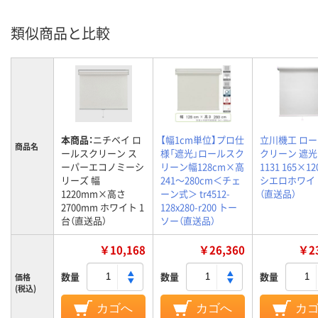
類似商品と比較
本商品：
ニチベイ ロ
【幅1cm単位】プロ仕
立川機工 ロ
商品名
ールスクリーン ス
様「遮光」ロールスク
クリーン 遮光 
ーパーエコノミーシ
リーン幅128cm×高
1131 165×1
リーズ 幅
241～280cm＜チェ
シエロホワイト
1220mm×高さ
ーン式＞ tr4512-
（直送品）
2700mm ホワイト 1
128x280-r200 トー
台（直送品）
ソー（直送品）
￥10,168
￥26,360
￥23
数量
数量
数量
価格
(税込)
カゴへ
カゴへ
カ