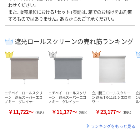
わせください。
また、販売単位における「セット」表記は、箱でのお届けをお約束
するものではありません。あらかじめご了承ください。
遮光ロールスクリーンの売れ筋ランキング
ニチベイ ロールスクリ
ニチベイ ロールスクリ
立川機工 ロールスクリー
立
ーン 遮光スーパーエコ
ーン 遮光スーパーエコ
ン 遮光 TR-1131 シエロホ
ン
ノミー グレイッ…
ノミー グレイッ…
ワ…
ル
￥11,722～
￥11,177～
￥23,177～
（税込）
（税込）
（税込）
ランキングをもっと見る