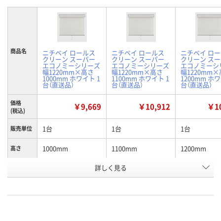
商品名
ニチベイ ロールス
ニチベイ ロールス
ニチベイ ロ
クリーン スーパー
クリーン スーパー
クリーン ス
エコノミーシリーズ
エコノミーシリーズ
エコノミーシ
幅1220mm×高さ
幅1220mm×高さ
幅1220mm
1000mm ホワイト 1
1100mm ホワイト 1
1200mm ホワ
台（直送品）
台（直送品）
台（直送品）
価格
￥9,669
￥10,912
￥10
(税込)
1台
1台
1台
販売単位
1000mm
1100mm
1200mm
高さ
お申込番
詳しく見る
H611020
H611021
H611022
号
直送品
直送品
直送品
在庫
8月24日（月）まで
8月24日（月）まで
8月24日（月）
お届け日