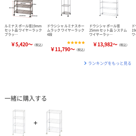
ルミナス ポール径19mm
ドウシシャ ルミナスホー
ドウシシャ ポール径
ド
セット品 ワイヤーラック
ムラック ワイヤーラック
25mm セット品 システム
1
ブラッ…
4段
ワイヤーラッ…
ワ
￥5,420～
￥13,982～
（税込）
（税込）
￥11,790～
（税込）
ランキングをもっと見る
一緒に購入する