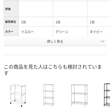
評価
1台
1台
1台
販売単位
イエロー
グリーン
ネイビー
カラー
お申込番
詳しく見る
H652728
H652724
H652725
号
直送品
直送品
直送品
在庫
お届け日
この商品を見た人はこちらも検討されていま
す
お取り扱い終了しま
お取り扱い終了しま
お取り扱い終
した
した
した