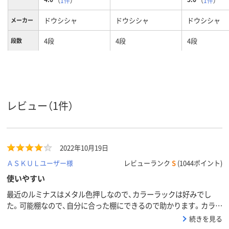
（
1件
）
（
1件
）
ドウシシャ
ドウシシャ
ドウシシャ
メーカー
4段
4段
4段
段数
カラーグ
ホワイト系
シルバー系
シルバー系
ループ
4.8kg
17．3kg
質量
レビュー（1件）
ラック（セット品／
ラック（セット品／
ラック（セッ
商品区分
本体）
本体）
本体）
2022年10月19日
ＡＳＫＵＬユーザー様
レビューランク
S
(1044ポイント)
使いやすい
最近のルミナスはメタル色押しなので、カラーラックは好みでし
た。可能棚なので、自分に合った棚にできるので助かります。カラー
の付属品があるといいいのですが。
続きを見る