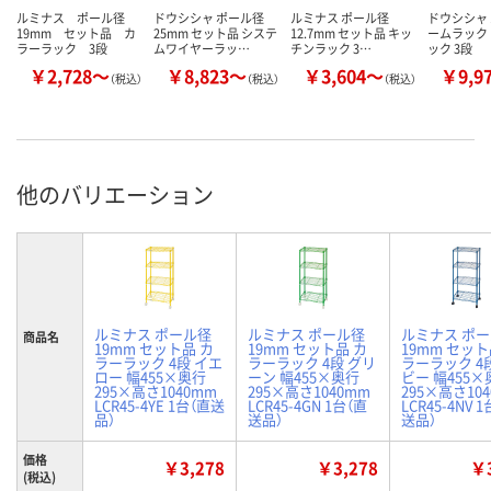
ルミナス ポール径
ドウシシャ ポール径
ルミナス ポール径
ドウシシャ
19mm セット品 カ
25mm セット品 システ
12.7mm セット品 キッ
ームラック
ラーラック 3段
ムワイヤーラッ…
チンラック 3…
ック 3段
￥2,728～
￥8,823～
￥3,604～
￥9,9
（税込）
（税込）
（税込）
他のバリエーション
ルミナス ポール径
ルミナス ポール径
ルミナス ポ
商品名
19mm セット品 カ
19mm セット品 カ
19mm セット
ラーラック 4段 イエ
ラーラック 4段 グリ
ラーラック 4
ロー 幅455×奥行
ーン 幅455×奥行
ビー 幅455×
295×高さ1040mm
295×高さ1040mm
295×高さ10
LCR45-4YE 1台（直送
LCR45-4GN 1台（直
LCR45-4NV 
品）
送品）
送品）
価格
￥3,278
￥3,278
￥3
(税込)