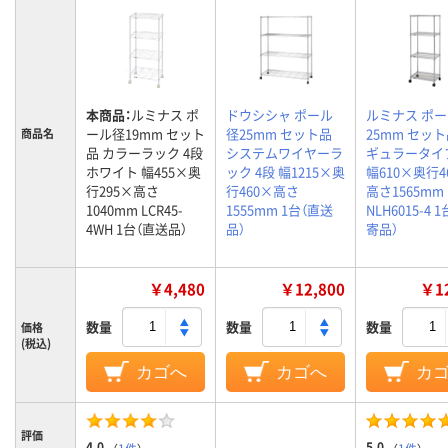
本商品：
ルミナス ポ
ドウシシャ ポール
ルミナス ポ
ール径19mm セット
径25mm セット品
25mm セット
商品名
品 カラーラック 4段
システムワイヤーラ
ギュラータイプ
ホワイト 幅455×奥
ック 4段 幅1215×奥
幅610×奥行4
行295×高さ
行460×高さ
高さ1565mm
1040mm LCR45-
1555mm 1台（直送
NLH6015-4 
4WH 1台（直送品）
品）
寄品）
￥4,480
￥12,800
￥12
数量
数量
数量
価格
(税込)
カゴへ
カゴへ
カ
評価
4.0
5.0