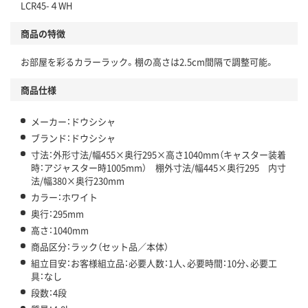
LCR45-４WH
商品の特徴
お部屋を彩るカラーラック。棚の高さは2.5cm間隔で調整可能。
商品仕様
メーカー：ドウシシャ
ブランド：ドウシシャ
寸法：外形寸法/幅455×奥行295×高さ1040mm（キャスター装着
時：アジャスター時1005mm） 棚外寸法/幅445×奥行295 内寸
法/幅380×奥行230mm
カラー：ホワイト
奥行：295mm
高さ：1040mm
商品区分：ラック（セット品／本体）
組立目安：お客様組立品：必要人数：1人、必要時間：10分、必要工
具：なし
段数：4段