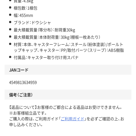
質量：4.8kg
梱包数：1梱包
幅：455mm
ブランド：ドウシシャ
最大積載質量（等分布）：耐荷重30kg
最大積載質量：本体耐荷重：30kg（棚板一枚あたり）
材質：本体、キャスターフレーム：スチール（紛体塗装）/ポールト
ップキャップ、キャスター：PP/取付パーツ（スリーブ）：ABS樹脂
付属品：キャスター取り付け用スパナ
JANコード
4549813634959
備考（ご注意）
【返品について】お客様のご都合による返品はお受けできません。
※お客様組立品です。
ご購入の際は、ご利用ガイド「
ご利用ガイド
」を必ずご確認の上、お
申し込みください。