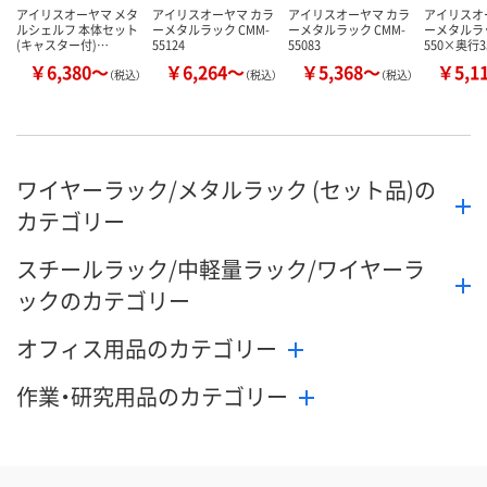
アイリスオーヤマ メタ
アイリスオーヤマ カラ
アイリスオーヤマ カラ
アイリスオ
ルシェルフ 本体セット
ーメタルラック CMM-
ーメタルラック CMM-
ーメタルラ
(キャスター付)…
55124
55083
550×奥行3
￥6,380～
￥6,264～
￥5,368～
￥5,1
（税込）
（税込）
（税込）
ワイヤーラック/メタルラック (セット品)の
カテゴリー
スチールラック/中軽量ラック/ワイヤーラ
ックのカテゴリー
オフィス用品のカテゴリー
作業・研究用品のカテゴリー