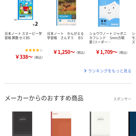
日本ノート スヌーピー学
日本ノート かんがえる
ショウワノート ジャポニ
シ
習帳 算数 セミB5
学習帳 さんすう Ｂ5
カフレンド 5mm方眼
モ
罫（リーダー…
ズ
￥1,250～
￥1,709～
（税込）
（税込）
￥338～
（税込）
ランキングをもっと見る
メーカーからのおすすめ商品
スポンサー