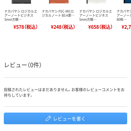
ナカバヤシ ロジカルエ
ナカバヤシ FSC-MX ロ
ナカバヤシ ロジカルエ
ナカバヤ
アーノートビジネス
ジカルノート B5 A罫…
アーノートビジネス
アーノー
5mm方眼…
5mm方眼…
80枚…
¥578（税込）
¥248（税込）
¥658（税込）
¥2,
レビュー（0件）
投稿されたレビューはまだありません。お客様のレビューコメントをお
待ちしています。
レビューを書く