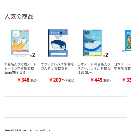
人気の商品
科目名入り方眼ノート
サクラクレパス 学習帳
日本ノート 科目名入り
日本ノート
ムーミン学習帳 算数
さんすう 算数 計算
スクールライン 算数 セ
学習帳 算数
5mm方眼 セミ…
ミB5 SL…
￥348
￥200～
￥445
￥3
（税込）
（税込）
（税込）