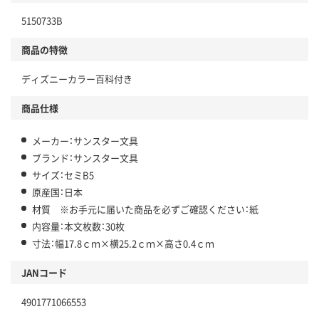
5150733B
商品の特徴
ディズニーカラー百科付き
商品仕様
メーカー：サンスター文具
ブランド：サンスター文具
サイズ：セミB5
原産国：日本
材質 ※お手元に届いた商品を必ずご確認ください：紙
内容量：本文枚数：30枚
寸法：幅17.8ｃｍ×横25.2ｃｍ×高さ0.4ｃｍ
JANコード
4901771066553