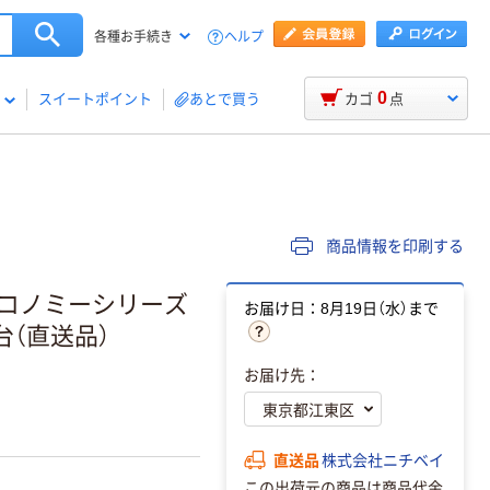
ヘルプ
各種お手続き
0
スイートポイント
あとで買う
カゴ
点
商品情報を印刷する
エコノミーシリーズ
お届け日：8月19日（水）まで
1台（直送品）
お届け先：
直送品
株式会社ニチベイ
この出荷元の商品は商品代金