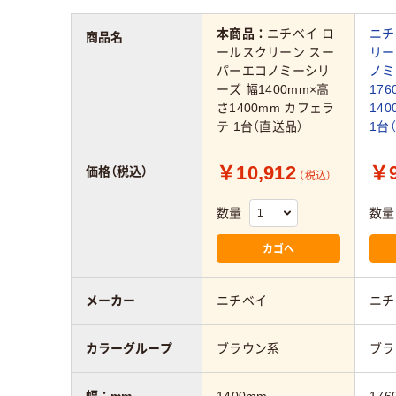
本商品：
ニチベイ ロ
ニチ
商品名
ールスクリーン スー
リー
パーエコノミーシリ
ノミ
ーズ 幅1400mm×高
17
さ1400mm カフェラ
14
テ 1台（直送品）
1台
￥10,912
￥9
価格（税込）
（税込）
数量
数量
カゴへ
メーカー
ニチベイ
ニチ
カラーグループ
ブラウン系
ブラ
幅：mm
1400mm
176