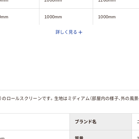
0mm
1000mm
1000mm
詳しく見る
g
3.3kg
2.4kg
3年
3年
）のロールスクリーンです。生地はミディアム（部屋内の様子、外の風景の
ブランド名
mm
質量