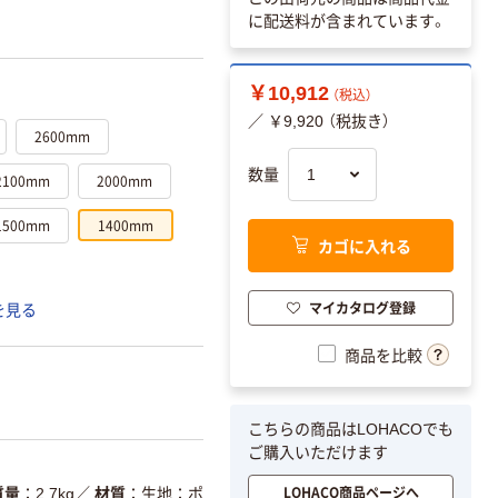
に配送料が含まれています。
￥10,912
（税込）
／ ￥9,920 （税抜き）
2600mm
数量
2100mm
2000mm
1500mm
1400mm
カゴに入れる
マイカタログ登録
を見る
商品を比較
こちらの商品はLOHACOでも
ご購入いただけます
LOHACO商品ページへ
質量
2.7kg
／
材質
生地：ポ