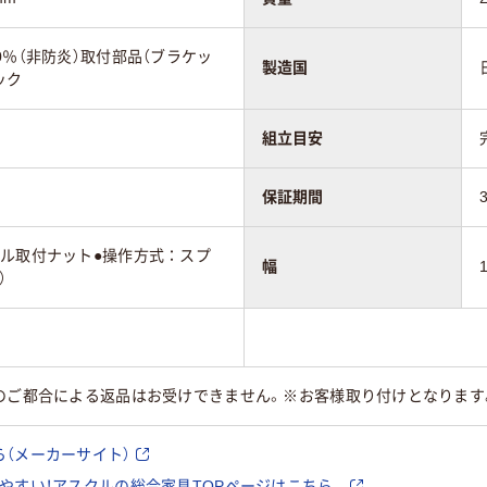
0％（非防炎）取付部品（ブラケッ
製造国
ック
組立目安
保証期間
ール取付ナット●操作方式：スプ
幅
）
様のご都合による返品はお受けできません。※お客様取り付けとなりま
（メーカーサイト）
やすい！アスクルの総合家具TOPページはこちら。