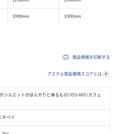
1000mm
1000mm
1000mm
2.5kg
2.5kg
2.5kg
3年
3年
3年
商品情報を印刷する
アスクル商品環境スコアとは
シルエットがぼんやりと映るもの）のS-603（カフェ
ニチベイ
2.7kg