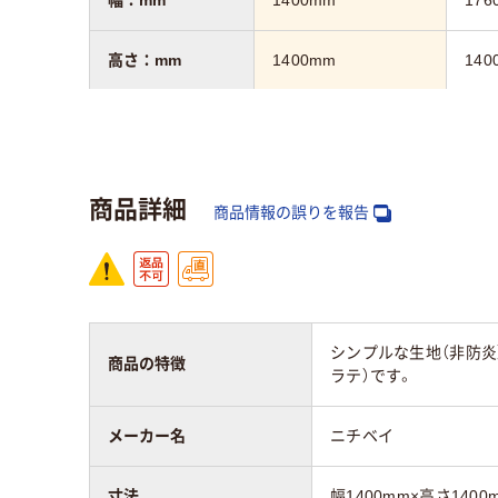
高さ：mm
1400mm
140
質量
2.7kg
3.2k
保証期間
3年
3年
商品詳細
商品情報の誤りを報告
シンプルな生地（非防炎
商品の特徴
ラテ）です。
メーカー名
ニチベイ
寸法
幅1400mm×高さ1400