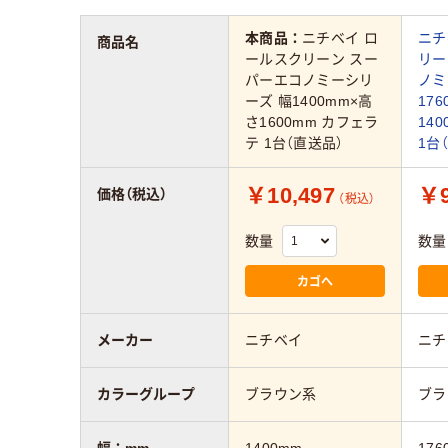
本商品：
ニチベイ ロ
ニチ
商品名
ールスクリーン スー
リー
パーエコノミーシリ
ノミ
ーズ 幅1400mm×高
17
さ1600mm カフェラ
14
テ 1台（直送品）
1台
￥10,497
￥9
価格（税込）
（税込）
数量
数量
カゴへ
メーカー
ニチベイ
ニチ
カラーグループ
ブラウン系
ブラ
幅：mm
1400mm
176