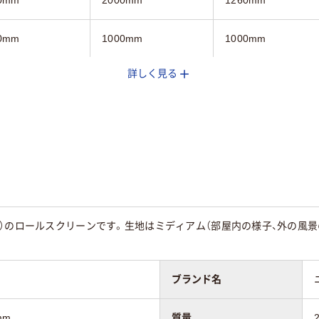
0mm
1000mm
1000mm
詳しく見る
g
3.3kg
2.4kg
3年
3年
）のロールスクリーンです。生地はミディアム（部屋内の様子、外の風景の
ブランド名
mm
質量