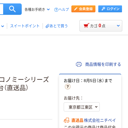
ヘルプ
各種お手続き
0
スイートポイント
あとで買う
カゴ
点
商品情報を印刷する
エコノミーシリーズ
お届け日：8月5日（水）まで
1台（直送品）
お届け先：
直送品
株式会社ニチベイ
この出荷元の商品は商品代金