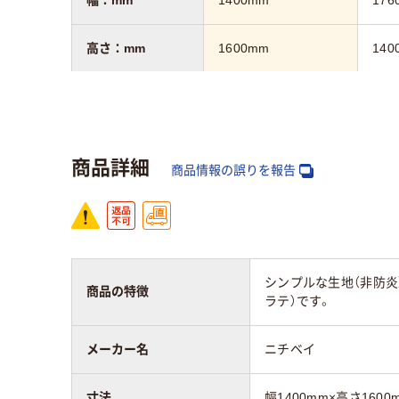
高さ：mm
1600mm
140
質量
2.8kg
3.2k
保証期間
3年
3年
商品詳細
商品情報の誤りを報告
シンプルな生地（非防炎
商品の特徴
ラテ）です。
メーカー名
ニチベイ
寸法
幅1400mm×高さ1600