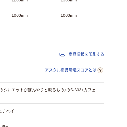
1000mm
1000mm
1000mm
2.5kg
2.5kg
2.5kg
3年
3年
3年
商品情報を印刷する
アスクル商品環境スコアとは
シルエットがぼんやりと映るもの）のS-603（カフェ
ニチベイ
2.8kg