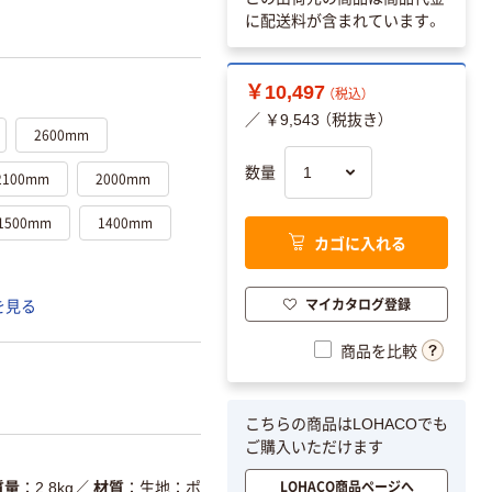
に配送料が含まれています。
￥10,497
（税込）
／ ￥9,543 （税抜き）
2600mm
数量
2100mm
2000mm
1500mm
1400mm
カゴに入れる
マイカタログ登録
を見る
商品を比較
こちらの商品はLOHACOでも
ご購入いただけます
LOHACO商品ページへ
質量
2.8kg
／
材質
生地：ポ