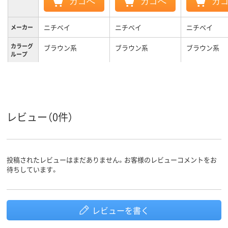
カゴへ
カゴへ
カ
ニチベイ
ニチベイ
ニチベイ
メーカー
カラーグ
ブラウン系
ブラウン系
ブラウン系
ループ
3.6kg
3.1kg
2.8kg
質量
3年
3年
3年
保証期間
レビュー（0件）
投稿されたレビューはまだありません。お客様のレビューコメントをお
待ちしています。
レビューを書く