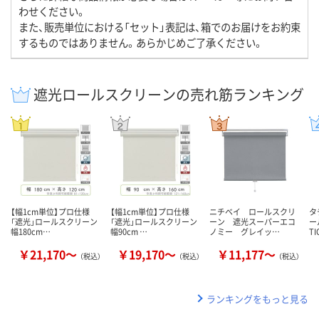
わせください。
また、販売単位における「セット」表記は、箱でのお届けをお約束
するものではありません。あらかじめご了承ください。
遮光ロールスクリーンの売れ筋ランキング
【幅1cm単位】プロ仕様
【幅1cm単位】プロ仕様
ニチベイ ロールスクリ
タ
「遮光」ロールスクリーン
「遮光」ロールスクリーン
ーン 遮光スーパーエコ
ー
幅180cm…
幅90cm …
ノミー グレイッ…
T
￥21,170～
￥19,170～
￥11,177～
（税込）
（税込）
（税込）
ランキングをもっと見る