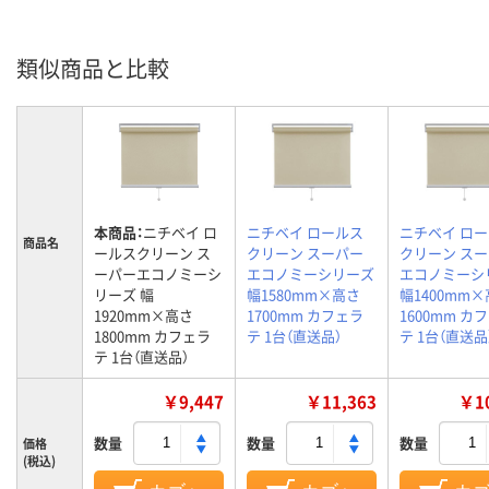
類似商品と比較
本商品：
ニチベイ ロ
ニチベイ ロールス
ニチベイ ロ
商品名
ールスクリーン ス
クリーン スーパー
クリーン ス
ーパーエコノミーシ
エコノミーシリーズ
エコノミーシ
リーズ 幅
幅1580mm×高さ
幅1400mm
1920mm×高さ
1700mm カフェラ
1600mm カ
1800mm カフェラ
テ 1台（直送品）
テ 1台（直送品
テ 1台（直送品）
￥9,447
￥11,363
￥10
数量
数量
数量
価格
(税込)