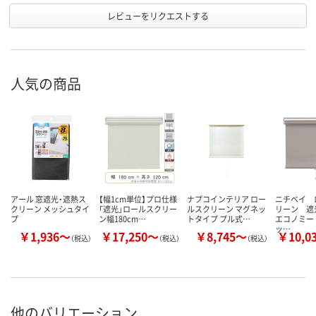
レビューをリクエストする
人気の商品
アール 窓遮光・遮熱ス
【幅1cm単位】プロ仕様
ナプコインテリア ロー
ニチベイ 
クリーン メッシュタイ
「遮光」ロールスクリー
ルスクリーン マグネッ
リーン 遮
プ
ン幅180cm…
トタイプ プル式…
エコノミー
ッ…
￥1,936～
￥17,250～
￥8,745～
￥10,0
（税込）
（税込）
（税込）
他のバリエーション