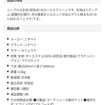
商品の特徴
シンプルな生地（非防炎）のロールスクリーンです。生地はミディア
ム（部屋内の様子、外の風景のシルエットがぼんやりと映るもの）の
S-603（カフェラテ）です。
商品仕様
メーカー：ニチベイ
ブランド：ニチベイ
カラー：カフェラテ
材質：生地：ポリエステル100％（非防炎）取付部品（ブラケット）：
アルミ・プラスチック
寸法：幅1920mm×高さ1800mm
質量：3.6kg
製造国：日本製
組立目安：完成品
梱包数：1梱包
保証期間：3年
その他商品仕様：●付属品：カーテンレール取付ナット●操作方
式：スプリング式（プルコード式）