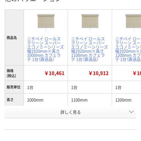
商品名
ニチベイ ロールス
ニチベイ ロールス
ニチベイ ロ
クリーン スーパー
クリーン スーパー
クリーン ス
エコノミーシリーズ
エコノミーシリーズ
エコノミーシ
幅1920mm×高さ
幅1920mm×高さ
幅1920mm
1000mm カフェラ
1100mm カフェラ
1200mm カ
テ 1台（直送品）
テ 1台（直送品）
テ 1台（直送品
価格
￥10,461
￥10,912
￥10
(税込)
1台
1台
1台
販売単位
1000mm
1100mm
1200mm
高さ
お申込番
詳しく見る
H854551
H854552
H854553
号
直送品
直送品
直送品
在庫
8月26日（水）まで
8月26日（水）まで
8月26日（水）
お届け日