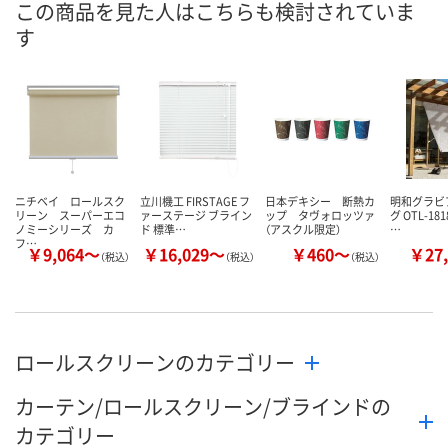
この商品を見た人はこちらも検討されていま
す
数量
数量
数量
カゴへ
カゴへ
カ
ニチベイ ロールスク
立川機工 FIRSTAGE フ
日本デキシー 断熱カ
明和グラビ
リーン スーパーエコ
ァーステージ ブライン
ップ タヴォロッツァ
グ OTL-181
ノミーシリーズ カ
ド 標準…
（アスクル限定）
…
フ…
￥9,064～
￥16,029～
￥460～
￥27,
（税込）
（税込）
（税込）
ロールスクリーンのカテゴリー
カーテン/ロールスクリーン/ブラインドの
カテゴリー