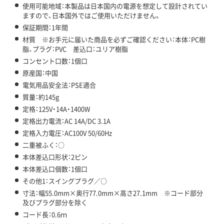
使用可能地域：本製品は日本国内の電源を想定して設計されてい
ますので、日本国外ではご使用いただけません。
保証期間：1年間
材質 ※お手元に届いた商品を必ずご確認ください：本体：PC樹
脂、プラグ：PVC 差込口：ユリア樹脂
コンセント口数：1個口
原産国：中国
電気用品安全法：PSE適合
質量：約145g
定格：125V・14A・1400W
定格出力電流：AC 14A/DC 3.1A
定格入力電圧：AC100V 50/60Hz
二重被ふく：○
本体差込口形状：2ピン
本体差込口個数：1個口
その他1：スイングプラグ／○
寸法：幅55.0mm×奥行77.0mm×高さ27.1mm ※コード部分
及びプラグ部分を除く
コード長：0.6ｍ