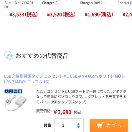
ジャータイプC62E3
Charger (3…
Charger (20W 2…
Charger 
00…
¥3,533（税込）
¥3,520（税込）
¥1,690（税込）
¥2,
おすすめの代替商品
USB充電器 電源タップ コンセント×1 USB-A×4 60cm ホワイト MOT-
U06-2144WH エレコム 1個
たこ足コンセントとUSBポートが一体になった、アダプタ
なしで簡単にパソコンやスマホ、タブレットを充電できる
モバイルUSBタップ（OAタップ）
販売価格：
￥3,680
(税込)
数量
カゴへ