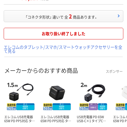
2
「コネクタ形状」 違いで 全
商品あります。
お取り扱い終了しました
エレコムのタブレット/スマホ/スマートウォッチアクセサリーを全
て見る
メーカーからのおすすめ商品
スポンサー
エレコム USB充電器
エレコム USB充電器
USB充電器 PD 65W
エレコム 
65W PD PPS対応 タ…
65W PD PPS対応 タ…
USB-C×1 タイプC…
65W PD