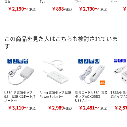
コム
Typ…
マ…
ホ…
￥2,190～
￥898
￥2,790～
￥
（税込）
（税込）
（税込）
この商品を見た人はこちらも検討されていま
す
USB付き電源タップ
Anker 電源タップ USB
延長コード USB付 電源
TESSAN 
0.6m USB×3ポート/4
Power Strip (1…
タップ AC×2個口
源タップ A
ポート …
USB-A×…
￥3,110～
￥2,989
￥2,481～
￥2,8
（税込）
（税込）
（税込）