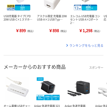
USB充電器 タイプC PD
アスクル限定 充電器 20W
エレコム USB充電器 コン
U
20W USB-C×1 スマホ…
USB-A×1 USB Typ…
セント USB-A×2ポート
応
2…
￥899
￥898
￥1,298
（税込）
（税込）
（税込）
ランキングをもっと見る
メーカーからのおすすめ商品
スポンサー
オーム電機 USBチャー
Anker 急速充電器 323
Anker 急速充電器
Anker 