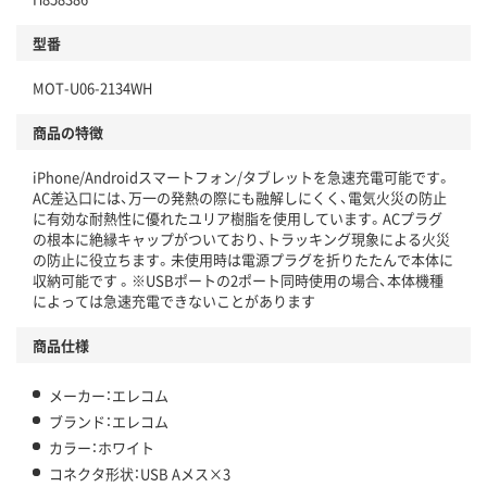
型番
MOT-U06-2134WH
商品の特徴
iPhone/Androidスマートフォン/タブレットを急速充電可能です。
AC差込口には、万一の発熱の際にも融解しにくく、電気火災の防止
に有効な耐熱性に優れたユリア樹脂を使用しています。ACプラグ
の根本に絶縁キャップがついており、トラッキング現象による火災
の防止に役立ちます。未使用時は電源プラグを折りたたんで本体に
収納可能です 。※USBポートの2ポート同時使用の場合、本体機種
によっては急速充電できないことがあります
商品仕様
メーカー：エレコム
ブランド：エレコム
カラー：ホワイト
コネクタ形状：USB Aメス×3