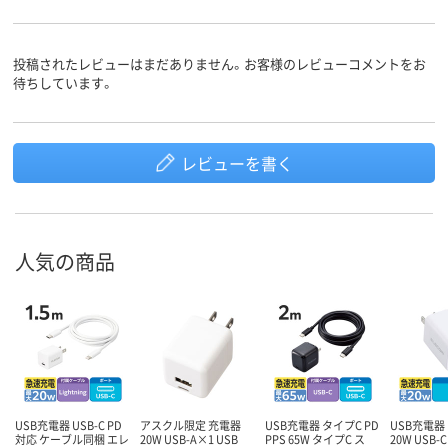
投稿されたレビューはまだありません。お客様のレビューコメントをお
待ちしています。
レビューを書く
人気の商品
USB充電器 USB-C PD
アスクル限定 充電器
USB充電器 タイプC PD
USB充電器 
対応 ケーブル同梱 エレ
20W USB-A×1 USB
PPS 65W タイプC ス
20W USB-