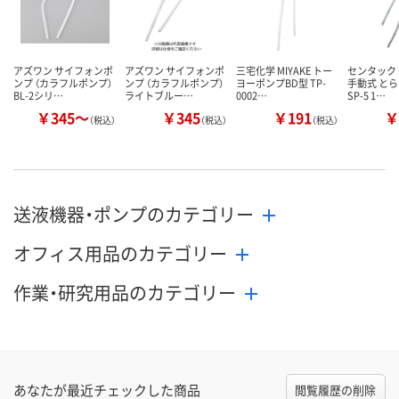
カゴへ
カゴへ
カ
アズワン サイフォンポ
アズワン サイフォンポ
三宅化学 MIYAKE トー
センタック
ンプ （カラフルポンプ）
ンプ （カラフルポンプ）
ヨーポンプBD型 TP-
手動式 と
BL-2シリ…
ライトブルー…
0002…
SP-5 1…
￥345～
￥345
￥191
￥
（税込）
（税込）
（税込）
送液機器・ポンプのカテゴリー
オフィス用品のカテゴリー
作業・研究用品のカテゴリー
あなたが最近チェックした商品
閲覧履歴の削除