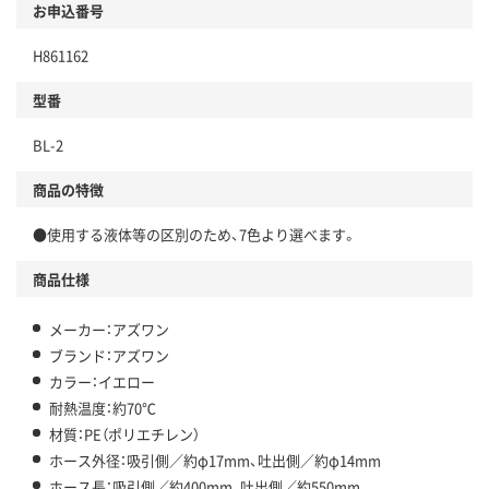
お申込番号
H861162
型番
BL-2
商品の特徴
●使用する液体等の区別のため、7色より選べます。
商品仕様
メーカー：アズワン
ブランド：アズワン
カラー：イエロー
耐熱温度：約70℃
材質：PE（ポリエチレン）
ホース外径：吸引側／約φ17mm、吐出側／約φ14mm
ホース長：吸引側／約400mm、吐出側／約550mm