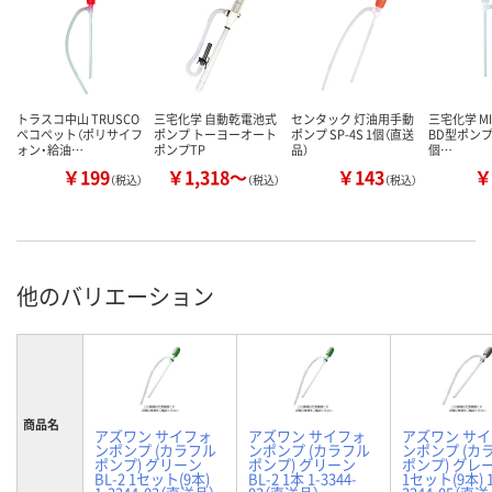
トラスコ中山 TRUSCO
三宅化学 自動乾電池式
センタック 灯油用手動
三宅化学 MI
ペコペット（ポリサイフ
ポンプ トーヨーオート
ポンプ SP-4S 1個（直送
BD型ポンプ T
ォン・給油…
ポンプTP
品）
個…
￥199
￥1,318～
￥143
￥
（税込）
（税込）
（税込）
他のバリエーション
商品名
アズワン サイフォ
アズワン サイフォ
アズワン サ
ンポンプ (カラフル
ンポンプ (カラフル
ンポンプ (カ
ポンプ) グリーン
ポンプ) グリーン
ポンプ) グレー 
BL-2 1セット(9本)
BL-2 1本 1-3344-
1セット(9本) 1