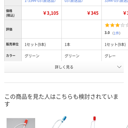
1-3344-03（直送品）
03（直送品）
3344-05（直送
価格
￥3,105
￥345
￥3
(税込)
評価
3.0
（
1件
）
1セット(9本)
1本
1セット(9本)
販売単位
グリーン
グリーン
グレー
カラー
お申込番
詳しく見る
JP88862
H861163
JP88867
号
あり
あり
あり
在庫
この商品を見た人はこちらも検討されていま
8月19日（水）まで
8月19日（水）まで
8月19日（水）
お届け日
す
数量
数量
数量