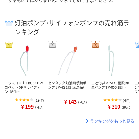
するものではありません。あらかじめご了承ください。
灯油ポンプ・サイフォンポンプの売れ筋ラ
ンキング
トラスコ中山 TRUSCO ペ
センタック 灯油用手動ポ
三宅化学 MIYAKE 耐酸BD
三
コペット（ポリサイフォ
ンプ SP-4S 1個（直送品）
型ポンプ TP-056 1個…
ン
ン・給油…
プ
(
13件
)
￥143
(
4件
)
（税込）
￥199
￥310
（税込）
（税込）
ランキングをもっと見る