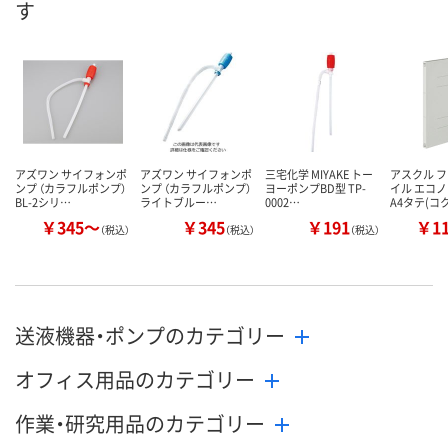
す
数量
数量
数量
カゴへ
カゴへ
カ
アズワン サイフォンポ
アズワン サイフォンポ
三宅化学 MIYAKE トー
アスクル 
ンプ （カラフルポンプ）
ンプ （カラフルポンプ）
ヨーポンプBD型 TP-
イル エコ
BL-2シリ…
ライトブルー…
0002…
A4タテ(コ
￥345～
￥345
￥191
￥1
（税込）
（税込）
（税込）
送液機器・ポンプのカテゴリー
オフィス用品のカテゴリー
作業・研究用品のカテゴリー