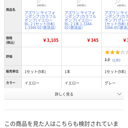
商品名
アズワン サイフォ
アズワン サイフォ
アズワン サ
ンポンプ (カラフル
ンポンプ (カラフル
ンポンプ (カ
ポンプ) イエロー
ポンプ) イエロー
ポンプ) グレー 
BL-2 1セット(9本)
BL-2 1本 1-3344-
1セット(9本) 1
1-3344-02（直送品）
02（直送品）
3344-05（直送
価格
￥3,105
￥345
￥3
(税込)
評価
3.0
（
1件
）
1セット(9本)
1本
1セット(9本)
販売単位
イエロー
イエロー
グレー
カラー
お申込番
詳しく見る
JP88861
H861162
JP88867
号
あり
あり
あり
在庫
この商品を見た人はこちらも検討されていま
8月21日（金）まで
8月21日（金）まで
8月21日（金）
お届け日