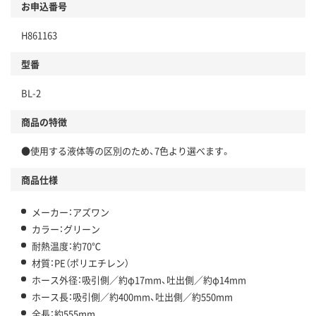
お申込番号
H861163
型番
BL-2
商品の特徴
●使用する液体等の区別のため、7色より選べます。
商品仕様
メーカー：アズワン
カラー：グリーン
耐熱温度：約70℃
材質：PE（ポリエチレン）
ホース外径：吸引側／約φ17mm、吐出側／約φ14mm
ホース長：吸引側／約400mm、吐出側／約550mm
全長：約555mm