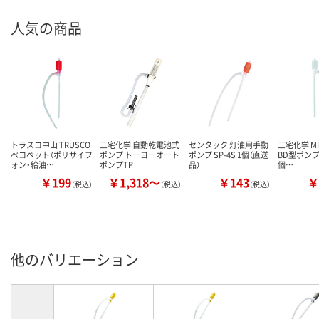
人気の商品
トラスコ中山 TRUSCO
三宅化学 自動乾電池式
センタック 灯油用手動
三宅化学 MI
ペコペット（ポリサイフ
ポンプ トーヨーオート
ポンプ SP-4S 1個（直送
BD型ポンプ T
ォン・給油…
ポンプTP
品）
個…
￥199
￥1,318～
￥143
￥
（税込）
（税込）
（税込）
他のバリエーション