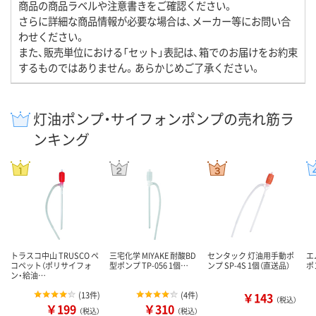
商品の商品ラベルや注意書きをご確認ください。
さらに詳細な商品情報が必要な場合は、メーカー等にお問い合
わせください。
また、販売単位における「セット」表記は、箱でのお届けをお約束
するものではありません。あらかじめご了承ください。
灯油ポンプ・サイフォンポンプの売れ筋ラ
ンキング
トラスコ中山 TRUSCO ペ
三宅化学 MIYAKE 耐酸BD
センタック 灯油用手動ポ
エ
コペット（ポリサイフォ
型ポンプ TP-056 1個…
ンプ SP-4S 1個（直送品）
ポ
ン・給油…
(
13件
)
(
4件
)
￥143
（税込）
￥199
￥310
（税込）
（税込）