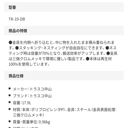
型番
TK-19-DB
商品の特徴
●金具を内側へ折り込むと、中に物を入れたまま積み重ねられま
す。●スタッキング・ネスティングが自由自在にできます。●ネス
ティング時は容量が70%となり、搬送効率がアップします。●金具
は三価クロムメッキで環境に優しい製品です。●本体は再生材
100%を使用しています。
商品仕様
メーカー：トラスコ中山
ブランド：トラスコ中山
容量：17.9L
材質：本体：ポリプロピレン（PP）、金具：スチール（金具表面処理：
三価クロムメッキ）
質量・質量単位：0.96kg