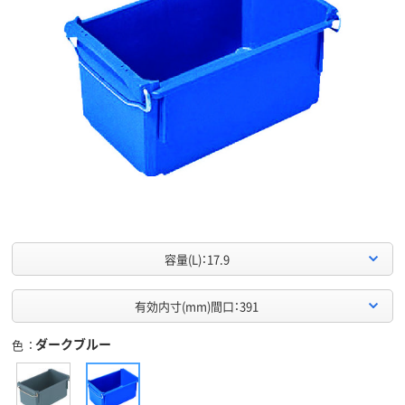
容量(L)：17.9
有効内寸(mm)間口：391
ダークブルー
色