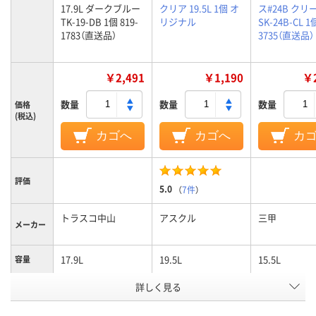
17.9L ダークブルー
クリア 19.5L 1個 オ
ス#24B クリ
TK-19-DB 1個 819-
リジナル
SK-24B-CL 1個
1783（直送品）
3735（直送品）
￥2,491
￥1,190
￥2
数量
数量
数量
価格
(税込)
カゴへ
カゴへ
カ
評価
5.0
（
7件
）
トラスコ中山
アスクル
三甲
メーカー
17.9L
19.5L
15.5L
容量
詳しく見る
ブルー系
クリア（透明）系
ホワイト系
カラーグ
ループ