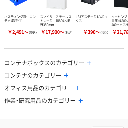
数量
数量
お取り扱い終了しま
した
カゴへ
カ
ネスティング再生コン
スマイル スチールス
JEJアステージ NVボッ
イーセンブ
テナ（取手付）
トレージ 幅800×奥
クス
書庫 幅88
行350mm
400mm 
￥2,491～
￥17,900～
￥390～
￥21,7
（税込）
（税込）
（税込）
コンテナボックスのカテゴリー
コンテナのカテゴリー
オフィス用品のカテゴリー
作業・研究用品のカテゴリー