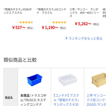
「現場のチカラ」 ASNVボ
「現場のチカラ」ASコンテ
三甲／サンコー サンボ
岐
ックス アスクル
ナ アスクル
ックス #60～#83シリー
R
ズ
B
￥5,262～
（税込）
￥527～
￥1,190～
（税込）
（税込）
ランキングをもっと見る
類似商品と比較
本商品：
トラスコ中
【コンテナ】 アスク
三甲 サンコー
商品名
山 TRUSCO ネステ
ル 「現場のチカラ」
クス型コンテ
ィングコンテナ
サンボックス＃20
201601 サ