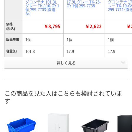
グコンテナ 101.3L
17.9L グレー TK-25-
グコンテナ 17.
グレー TK-110-GY 1
GY 1個 299-7738
レー TK-19-G
個 299-7703（直送
299-7711（直
品）
価格
￥8,795
￥2,622
￥2
(税込)
1個
1個
1個
販売単位
101.3
17.9
17.9
容量(L)
有効内寸
詳しく見る
625
369
391
(mm)間
口
グレー
グレー
グレー
色
この商品を見た人はこちらも検討されていま
お申込番
4393434
4393452
4392769
号
す
あり
入荷待ち
あり
在庫
8月12日（水）
8月12日（水）
お届け日