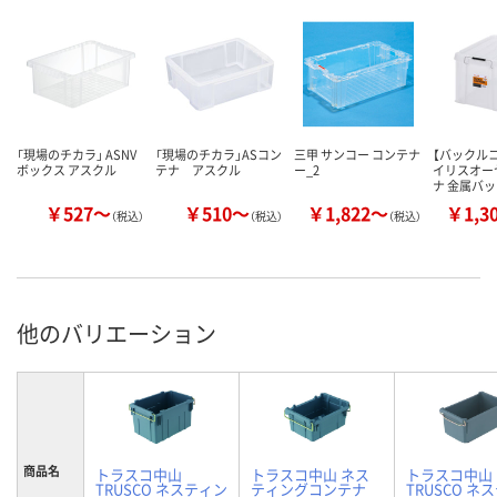
「現場のチカラ」 ASNV
「現場のチカラ」ASコン
三甲 サンコー コンテナ
【バックル
ボックス アスクル
テナ アスクル
ー_2
イリスオー
ナ 金属バ
￥527～
￥510～
￥1,822～
￥1,3
（税込）
（税込）
（税込）
他のバリエーション
商品名
トラスコ中山
トラスコ中山 ネス
トラスコ中山
TRUSCO ネスティン
ティングコンテナ
TRUSCO ネ