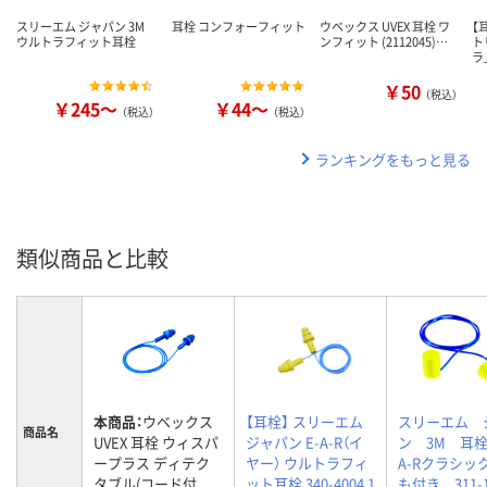
スリーエム ジャパン 3M
耳栓 コンフォーフィット
ウベックス UVEX 耳栓 ワ
【
ウルトラフィット耳栓
ンフィット (2112045)…
ト
ラ
￥50
（税込）
￥245～
￥44～
（税込）
（税込）
ランキングをもっと見る
類似商品と比較
本商品：
ウベックス
【耳栓】 スリーエム
スリーエム 
商品名
UVEX 耳栓 ウィスパ
ジャパン E-A-R（イ
ン 3M 耳栓
ープラス ディテク
ヤー） ウルトラフィ
A-Rクラシッ
タブル(コード付
ット耳栓 340-4004 1
も付き 311-