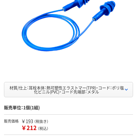
材質/仕上：耳栓本体：熱可塑性エラストマー(TPR)・コード：ポリ塩
化ビニル(PVC)・コード先端部：メタル
販売単位：1個(1組)
￥193
販売価格
（税抜き）
￥212
（税込）