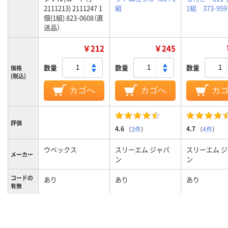
2111213) 2111247 1
組
1組 373-959
個(1組) 823-0608（直
送品）
￥212
￥245
数量
数量
数量
価格
(税込)
カゴへ
カゴへ
カ
評価
4.6
4.7
（
3件
）
（
4件
）
ウベックス
スリーエム ジャパ
スリーエム 
メーカー
ン
ン
コードの
あり
あり
あり
有無
耳栓
耳栓
種類
エラストマー
熱可塑性エラストマ
塩化ビニール