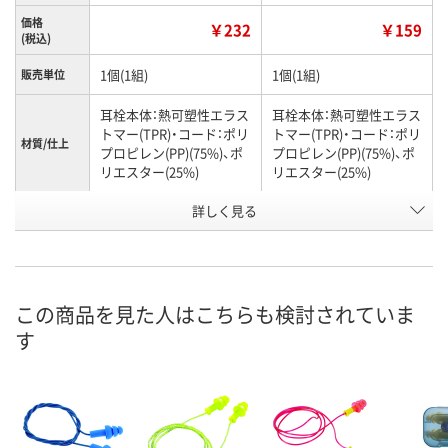
価格
￥232
￥159
(税込)
1個(1組)
1個(1組)
販売単位
耳栓本体：熱可塑性エラス
耳栓本体：熱可塑性エラス
トマー(TPR)・コード：ポリ
トマー(TPR)・コード：ポリ
材質/仕上
プロピレン(PP)(75%)、ポ
プロピレン(PP)(75%)、ポ
リエスター(25%)
リエスター(25%)
詳しく見る
25dB
NRR値
H909363
H909362
お申込番号
あり
あり
在庫
この商品を見た人はこちらも検討されていま
8月13日（木）
8月13日（木）
お届け日
す
数量
数量
カゴへ
カゴへ