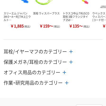
スリーエム ジャパン
耳栓 ウィスパープラス
トラスコ中山 TRUSCO
ウベックス U
3M EーAーR[[TM上]] ウ
耳栓 3段フランジタイ
ウィスパー
ルト…
プ 25d…
(コード付
￥1,885
￥159～
￥135～
￥
（税込）
（税込）
（税込）
耳栓/イヤーマフのカテゴリー
保護メガネ/耳栓のカテゴリー
オフィス用品のカテゴリー
作業・研究用品のカテゴリー