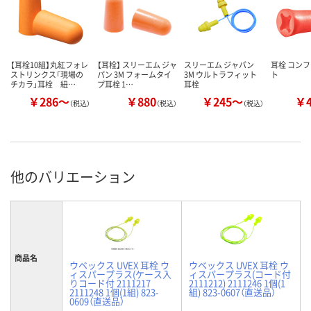
【耳栓10組】丸紅フォレ
【耳栓】 スリーエム ジャ
スリーエム ジャパン
耳栓 コン
ストリンクス「現場の
パン 3M フォームタイ
3M ウルトラフィット
ト
チカラ」耳栓 紐…
プ耳栓 1…
耳栓
￥286～
￥880
￥245～
￥
（税込）
（税込）
（税込）
他のバリエーション
商品名
ウベックス UVEX 耳栓 ウ
ウベックス UVEX 耳栓 ウ
ィスパープラス(ケース入
ィスパープラス(コード付
りコード付 2111217
2111212) 2111246 1個(1
2111248 1個(1組) 823-
組) 823-0607（直送品）
0609（直送品）