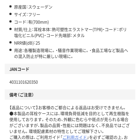
原産国：スウェーデン
サイズ：フリー
コード：有(700mm)
材質/仕上：耳栓本体：熱可塑性エラストマー(TPR)・コード：ポリ
塩化ビニル(PVC)・コード先端部：メタル
NRR値(dB)：25
用途：各種製造現場に。・騒音作業現場に。・食品工場など製品へ
の混入防止が特に厳しい現場に。
JANコード
4031101620350
備考（ご注意）
【返品について】お客様のご都合による返品はお受けできません。
●本製品の耳栓ケースには、環境負荷低減を目的として再生樹脂を
使用しております。そのため、外観に色むらや斑点が見られる場合
がございますが、製品の品質・性能には問題はなく、不良品ではござ
いません。環境配慮素材の特性としてご理解下さい。
ご購入の際は、ご利用ガイド「
ご利用ガイド
」を必ずご確認の上、お