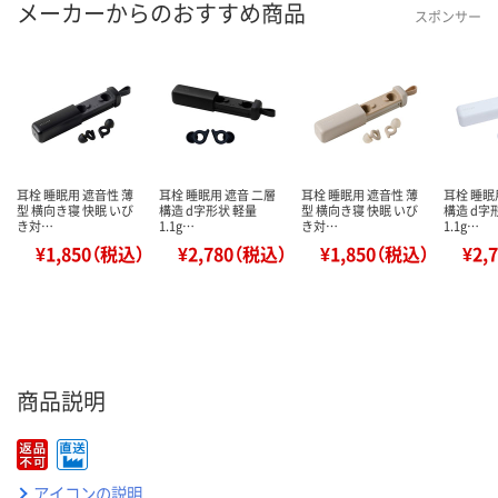
メーカーからのおすすめ商品
スポンサー
耳栓 睡眠用 遮音性 薄
耳栓 睡眠用 遮音 二層
耳栓 睡眠用 遮音性 薄
耳栓 睡眠
型 横向き寝 快眠 いび
構造 d字形状 軽量
型 横向き寝 快眠 いび
構造 d字
き対…
1.1g…
き対…
1.1g…
¥1,850（税込）
¥2,780（税込）
¥1,850（税込）
¥2,
商品説明
アイコンの説明