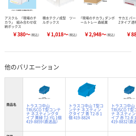
アスクル 「現場のチ
積水テクノ成型 ツー
「現場のチカラ」 ダンボ
サカエ パ
カラ」 組み合わせ収
ルボックス
ールトレー 森紙業
Zタイプ 透明
納ボックス
￥380～
￥1,018～
￥2,948～
￥8
（税込）
（税込）
（税込）
他のバリエーション
商品名
トラスコ中山
トラスコ中山 T型コ
トラスコ中山
TRUSCO T型コンテ
ンテナ ネスティン
TRUSCO T
ナ ネスティングタ
グタイプ 青 T2-B 1
ナ ネスティ
イプ 黄緑 T2-YG 1個
個 419-8824
イプ 赤 T2-R 
419-8859（直送品）
419-8832（直