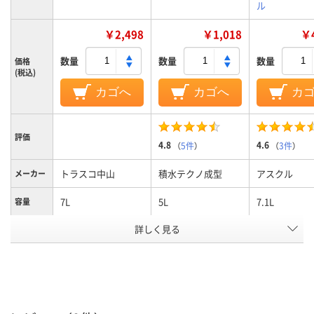
ル
￥2,498
￥1,018
￥4
数量
数量
数量
価格
(税込)
カゴへ
カゴへ
カ
評価
4.8
4.6
（
5件
）
（
3件
）
トラスコ中山
積水テクノ成型
アスクル
メーカー
7L
5L
7.1L
容量
カラーグ
詳しく見る
ブルー系
クリア(透明)
ループ
200mm
200mm
200mm
外寸幅
373mm
270mm
355mm
外寸奥行