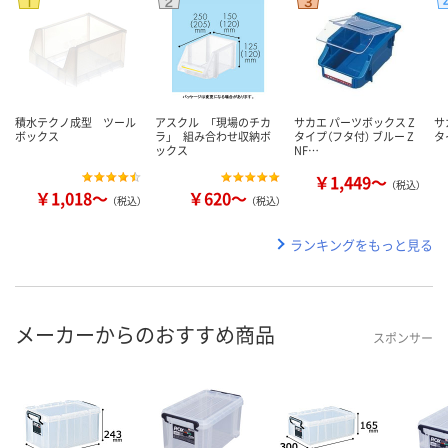
積水テクノ成型 ツール
アスクル 「現場のチカ
サカエ パーツボックス Z
サ
ボックス
ラ」 組み合わせ収納ボ
タイプ（フタ付） ブルー Z
タ
ックス
NF…
￥1,449～
（税込）
￥1,018～
￥620～
（税込）
（税込）
ランキングをもっと見る
メーカーからのおすすめ商品
スポンサー