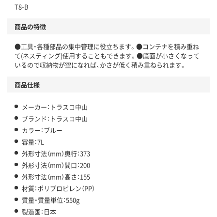
T8-B
商品の特徴
●工具・各種部品の集中管理に役立ちます。●コンテナを積み重ね
て(ネスティング)使用することもできます。●底面が小さくなって
いるので収納物が空になれば、かさが低く積み重ねられます。
商品仕様
メーカー：トラスコ中山
ブランド：トラスコ中山
カラー：ブルー
容量：7L
外形寸法（mm）奥行：373
外形寸法（mm）間口：200
外形寸法（mm）高さ：155
材質：ポリプロピレン（PP）
質量・質量単位：550g
製造国：日本