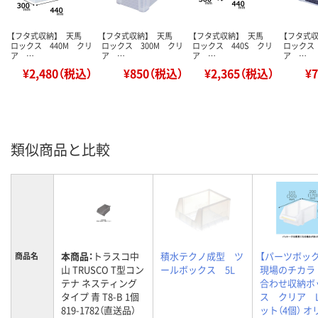
【フタ式収納】 天馬
【フタ式収納】 天馬
【フタ式収納】 天馬
【フタ式
ロックス 440M クリ
ロックス 300M クリ
ロックス 440S クリ
ロックス 
ア …
ア …
ア …
ア …
¥2,480（税込）
¥850（税込）
¥2,365（税込）
¥
類似商品と比較
本商品：
トラスコ中
積水テクノ成型 ツ
【パーツボッ
商品名
山 TRUSCO T型コン
ールボックス 5L
現場のチカラ
テナ ネスティング
合わせ収納ボ
タイプ 青 T8-B 1個
ス クリア 
819-1782（直送品）
ット（4個） 