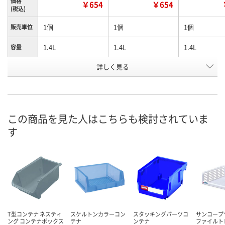
価格
￥654
￥654
(税込)
1個
1個
1個
販売単位
1.4L
1.4L
1.4L
容量
詳しく見る
イエローグリーン
ブルー
レッド
カラー
お申込番
K401981
K401869
K401870
号
あり
入荷待ち
あり
在庫
この商品を見た人はこちらも検討されていま
す
8月12日（水）
8月12日（水）
お届け日
数量
数量
お取り扱い終了しま
した
カゴへ
カ
T型コンテナ ネスティ
スケルトンカラーコン
スタッキングパーツコ
サンコープ
ング コンテナボックス
テナ
ンテナ
ファイルトレ