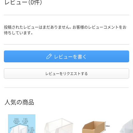
レビュー（0件）
155mm
145mm
145mm
外寸高さ
アスクル
商品環境
65
スコア
投稿されたレビューはまだありません。お客様のレビューコメントをお
待ちしています。
レビューを書く
レビューをリクエストする
人気の商品