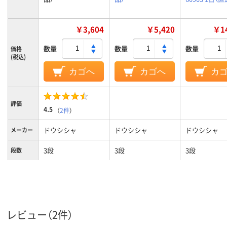
￥3,604
￥5,420
￥14
数量
数量
数量
価格
(税込)
カゴへ
カゴへ
カ
評価
4.5
（
2件
）
ドウシシャ
ドウシシャ
ドウシシャ
メーカー
3段
3段
3段
段数
カラーグ
シルバー系
ブラック系
ゴールド系
ループ
2.23kg
約5．2kg
9.3kg
質量
レビュー（2件）
ラック（セット品／
ラック（セット品／
ラック（セッ
商品区分
本体）
本体）
本体）