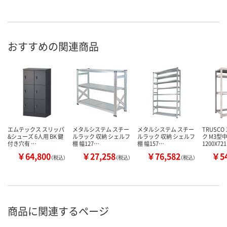
おすすめの関連商品
エムテックス スリッパ
メタルシステム スチー
メタルシステム スチー
TRUSC
&シューズ 6人用 BK 鍵
ルラック 収納 シェルフ
ルラック 収納 シェルフ
ク M3型
付き穴有 …
棚 幅127…
棚 幅157…
1200X72
￥64,800
￥27,258
￥76,582
￥54
（税込）
（税込）
（税込）
商品に関連するページ