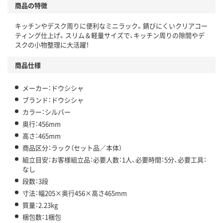
商品の特徴
キッチンやデスク周りに便利なミニラック。錆びにくいクリアコー
ティング仕上げ。スリム＆軽量サイズで、キッチン周りの隙間やデ
スクの小物整理に大活躍！
商品仕様
メーカー：ドウシシャ
ブランド：ドウシシャ
カラー：シルバー
奥行：456mm
高さ：465mm
商品区分：ラック（セット品／本体）
組立目安：お客様組立品：必要人数：1人、必要時間：5分、必要工具：
なし
段数：3段
寸法：幅205×奥行456×高さ465mm
質量：2.23kg
梱包数：1梱包