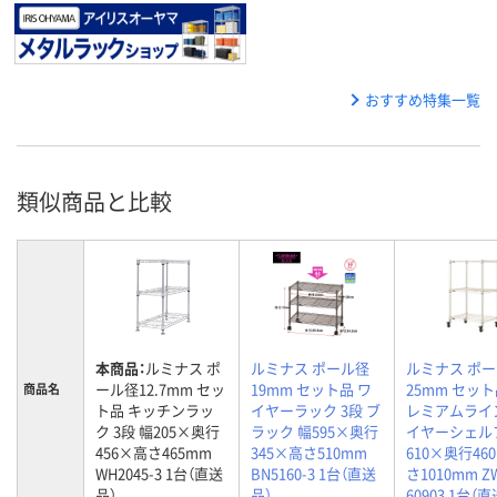
おすすめ特集一覧
類似商品と比較
本商品：
ルミナス ポ
ルミナス ポール径
ルミナス ポ
ール径12.7mm セッ
19mm セット品 ワ
25mm セット
商品名
ト品 キッチンラッ
イヤーラック 3段 ブ
レミアムライ
ク 3段 幅205×奥行
ラック 幅595×奥行
イヤーシェル
456×高さ465mm
345×高さ510mm
610×奥行46
WH2045-3 1台（直送
BN5160-3 1台（直送
さ1010mm Z
品）
品）
60903 1台（