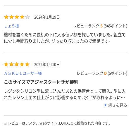
2024年1月19日
しょう様
レビューランク
S
(845ポイント)
機材を置くために長机の下に入る低い棚を探していました。組立て
に少し手間取りましたが、ぴったり収まったので満足です。
2022年1月10日
ＡＳＫＵＬユーザー様
レビューランク
D
(6ポイント)
このサイズでアジャスター付きが便利
レジンをシリコン型に流し込んだあとの保管台として購入。型に入
れたレジン上面の仕上がりに影響するため、水平が取れるようにア
ジャスターが付いているのが決め手でした。このサイズでアジャス
続きを見る
ターが付いていてこの価格はとても助かりました。
※
レビューはアスクルWebサイト、LOHACOに投稿された内容です。