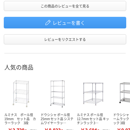
この商品のレビューを全て見る
レビューを書く
レビューをリクエストする
人気の商品
ルミナス ポール径
ドウシシャ ポール径
ルミナス ポール径
ドウシシャ
19mm セット品 カ
25mm セット品 システ
12.7mm セット品 キッ
ームラック
ラーラック 3段
ムワイヤーラッ…
チンラック 3…
ック 3段