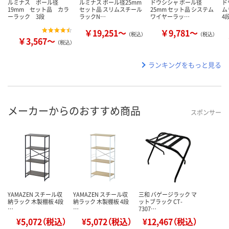
ルミナス ポール径
ルミナス ポール径25mm
ドウシシャ ポール径
ド
19mm セット品 カラ
セット品 スリムスチール
25mm セット品 システム
ム
ーラック 3段
ラックN…
ワイヤーラッ…
4
￥19,251～
￥9,781～
（税込）
（税込）
￥3,567～
（税込）
ランキングをもっと見る
メーカーからのおすすめ商品
スポンサー
YAMAZEN スチール収
YAMAZEN スチール収
三和 バゲージラック マ
納ラック 木製棚板 4段
納ラック 木製棚板 4段
ットブラック CT-
…
…
7307…
¥5,072（税込）
¥5,072（税込）
¥12,467（税込）