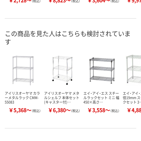
￥2,728～
￥8,823～
￥3,604～
￥9,9
（税込）
（税込）
（税込）
この商品を見た人はこちらも検討されていま
す
アイリスオーヤマ カラ
アイリスオーヤマ メタ
エイ・アイ・エス スチー
エイ・アイ・
ーメタルラック CMM-
ルシェルフ 本体セット
ルラックセット ミニ 幅
径19mm 
55083
(キャスター付)…
450×高さ…
クセット 3
￥5,368～
￥6,380～
￥3,558～
￥4,8
（税込）
（税込）
（税込）