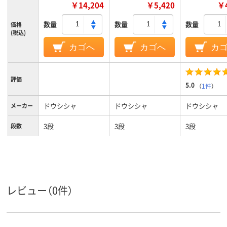
￥14,204
￥5,420
￥4
数量
数量
数量
価格
(税込)
カゴへ
カゴへ
カ
評価
5.0
（
1件
）
ドウシシャ
ドウシシャ
ドウシシャ
メーカー
3段
3段
3段
段数
カラーグ
ゴールド系
ブラック系
シルバー系
ループ
9.3kg
約5．2kg
2.5kg
質量
レビュー（0件）
ラック（セット品／
ラック（セット品／
ラック（セッ
商品区分
本体）
本体）
本体）