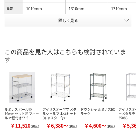
1010mm
1310mm
1310mm
高さ
詳しく見る
3梱包
3梱包
3梱包
梱包数
お申込番
W583062
W583055
W583051
号
直送品
直送品
直送品
在庫
この商品を見た人はこちらも検討されていま
す
8月14日（金）まで
8月14日（金）まで
8月14日（金）
お届け日
数量
数量
数量
カゴへ
カゴへ
カ
ルミナス ポール径
アイリスオーヤマ メタ
ドウシシャ ルミナスEX
アイリスオ
19mm セット品 フィー
ルシェルフ 本体セット
ラック
ーメタルラッ
ル 木棚付きワゴ…
(キャスター付)…
55083
￥11,520
￥6,380～
￥4,600～
￥5,3
（税込）
（税込）
（税込）