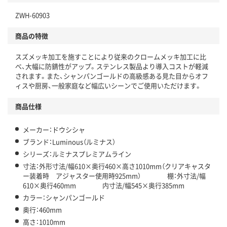
ZWH-60903
商品の特徴
スズメッキ加工を施すことにより従来のクロームメッキ加工に比
べ、大幅に防錆性がアップ。ステンレス製品より導入コストが軽減
されます。また、シャンパンゴールドの高級感ある見た目からオフ
ィスや厨房、一般家庭など幅広いシーンでご使用いただけます。
商品仕様
メーカー：ドウシシャ
ブランド：Luminous（ルミナス）
シリーズ：ルミナスプレミアムライン
寸法：外形寸法/幅610×奥行460×高さ1010mm（クリアキャスタ
ー装着時 アジャスター使用時925mm） 棚：外寸法/幅
610×奥行460mm 内寸法/幅545×奥行385mm
カラー：シャンパンゴールド
奥行：460mm
高さ：1010mm