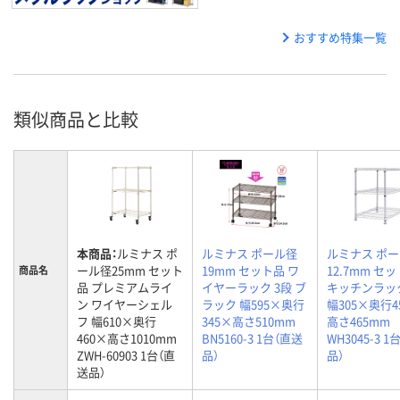
おすすめ特集一覧
類似商品と比較
本商品：
ルミナス ポ
ルミナス ポール径
ルミナス ポ
ール径25mm セット
19mm セット品 ワ
12.7mm セ
商品名
品 プレミアムライ
イヤーラック 3段 ブ
キッチンラック
ン ワイヤーシェル
ラック 幅595×奥行
幅305×奥行4
フ 幅610×奥行
345×高さ510mm
高さ465mm
460×高さ1010mm
BN5160-3 1台（直送
WH3045-3 
ZWH-60903 1台（直
品）
品）
送品）