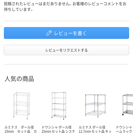
投稿されたレビューはまだありません。お客様のレビューコメントをお
待ちしています。
レビューを書く
レビューをリクエストする
人気の商品
ルミナス ポール径
ドウシシャ ポール径
ルミナス ポール径
ドウシシャ
19mm セット品 カ
25mm セット品 システ
12.7mm セット品 キッ
ームラック