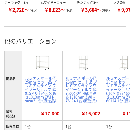
ラーラック 3段
ムワイヤーラッ…
チンラック 3…
ック 3段
￥2,728～
￥8,823～
￥3,604～
￥9,9
（税込）
（税込）
（税込）
他のバリエーション
ルミナス ポール径
ルミナス ポール径
ルミナス ポ
商品名
25mm セット品 プ
25mm セット品 プ
25mm セット
レミアムライン ワ
レミアムライン ワ
レミアムライ
イヤーシェルフ 幅
イヤーシェルフ 幅
イヤーシェル
915×奥行460×高
760×奥行460×高
610×奥行46
さ1010mm ZWH-
さ1310mm ZWH-
さ1310mm Z
90903 1台（直送品）
76124 1台（直送品）
60124 1台（
価格
￥17,800
￥16,002
￥17
(税込)
1台
1台
1台
販売単位