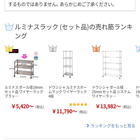
するものではありません。あらかじめご了承ください。
ルミナスラック (セット品)の売れ筋ランキ
ング
ルミナス ポール径19mm
ドウシシャ ルミナスホー
ドウシシャ ポール径
ド
セット品 ワイヤーラック
ムラック ワイヤーラック
25mm セット品 システム
1
ブラッ…
4段
ワイヤーラッ…
ワ
￥5,420～
￥13,982～
（税込）
（税込）
￥11,790～
（税込）
ランキングをもっと見る