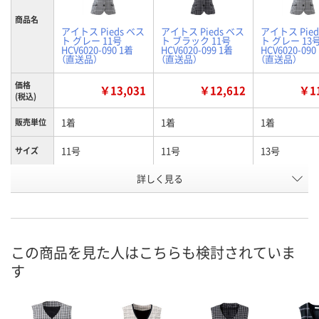
商品名
アイトス Pieds ベス
アイトス Pieds ベス
アイトス Pied
ト グレー 11号
ト ブラック 11号
ト グレー 13
HCV6020-090 1着
HCV6020-099 1着
HCV6020-090
（直送品）
（直送品）
（直送品）
価格
￥13,031
￥12,612
￥11
(税込)
1着
1着
1着
販売単位
11号
11号
13号
サイズ
詳しく見る
グレー
ブラック
グレー
カラー
お申込番
H926173
H926181
H926174
号
直送品
直送品
直送品
在庫
この商品を見た人はこちらも検討されていま
す
8月24日（月）まで
8月24日（月）まで
8月24日（月）
お届け日
数量
数量
数量