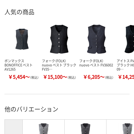
人気の商品
ボンマックス
フォーク（FOLK）
フォーク（FOLK）
アイトス Pi
BONOFFICE ベスト
nuovo ベスト ブラック
nuovo ベスト FV36002
ブラック HC
AV1265
FV35…
09…
￥5,454～
￥15,100～
￥6,205～
￥14,2
（税込）
（税込）
（税込）
他のバリエーション