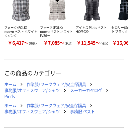
カゴへ
カゴへ
カ
フォーク（FOLK）
フォーク（FOLK）
アイトス Pieds ベスト
セロリー(Sel
nuovo ベスト ホワイト
nuovo ベスト ホワイト
HCV6020
ト ブラック 
×ピンク …
FV36…
￥6,417～
￥7,085～
￥11,545～
￥16,9
（税込）
（税込）
（税込）
この商品のカテゴリー
ホーム
作業服/ワークウェア/安全保護具
事務服/オフィスウェア/シャツ
メーカーカタログ
Pieds
ホーム
作業服/ワークウェア/安全保護具
事務服/オフィスウェア/シャツ
事務服 ベスト