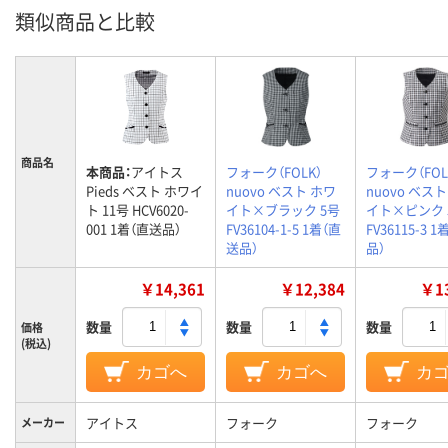
類似商品と比較
商品名
本商品：
アイトス
フォーク（FOLK）
フォーク（FOL
Pieds ベスト ホワイ
nuovo ベスト ホワ
nuovo ベス
ト 11号 HCV6020-
イト×ブラック 5号
イト×ピンク 
001 1着（直送品）
FV36104-1-5 1着（直
FV36115-3 
送品）
品）
￥14,361
￥12,384
￥13
数量
数量
数量
価格
(税込)
カゴへ
カゴへ
カ
アイトス
フォーク
フォーク
メーカー