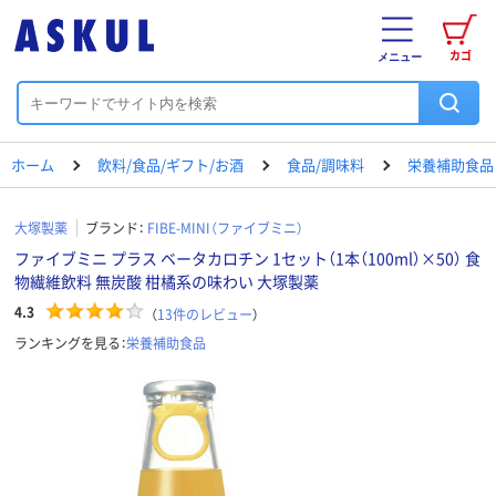
カゴ
メニュー
ホーム
飲料/食品/ギフト/お酒
食品/調味料
栄養補助食品
大塚製薬
ブランド：
FIBE-MINI（ファイブミニ）
ファイブミニ プラス ベータカロチン 1セット（1本（100ml）×50） 食
物繊維飲料 無炭酸 柑橘系の味わい 大塚製薬
4.3
（
13
件のレビュー
）
ランキングを見る：
栄養補助食品