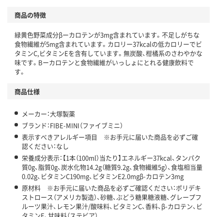
商品の特徴
緑黄色野菜成分βーカロテンが3mg含まれています。不足しがちな
食物繊維が5mg含まれています。カロリー37kcalの低カロリーでビ
タミンC,ビタミンEを含有しています。無炭酸、柑橘系のさわやかな
味です。Βーカロテンと食物繊維がいっしょにとれる健康飲料で
す。
商品仕様
メーカー：大塚製薬
ブランド：FIBE-MINI（ファイブミニ）
表示すべきアレルギー項目 ※お手元に届いた商品を必ずご確
認ください：なし
栄養成分表示：【1本（100ml）当たり】エネルギー37kcal、タンパク
質0g、脂質0g、炭水化物14.2g（糖質9.2g、食物繊維5g）、食塩相当量
0.02g、ビタミンC190mg、ビタミンE2.0mgβ-カロテン3mg
原材料 ※お手元に届いた商品を必ずご確認ください：ポリデキ
ストロース（アメリカ製造）、砂糖、ぶどう糖果糖液糖、グレープフ
ルーツ果汁、レモン果汁/酸味料、ビタミンC、香料、β-カロテン、ビ
タミンE、甘味料（ステビア）