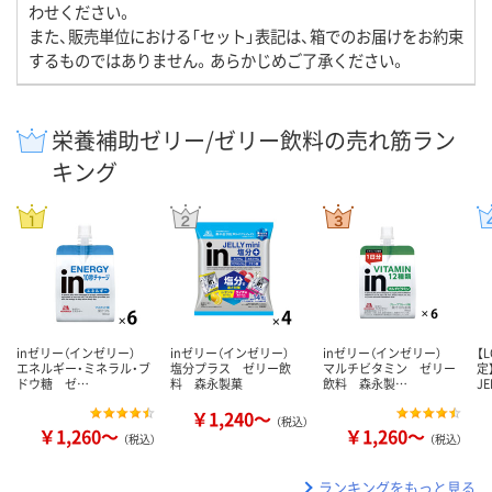
わせください。
また、販売単位における「セット」表記は、箱でのお届けをお約束
するものではありません。あらかじめご了承ください。
栄養補助ゼリー/ゼリー飲料の売れ筋ラン
キング
inゼリー（インゼリー）
inゼリー（インゼリー）
inゼリー（インゼリー）
【
エネルギー・ミネラル・ブ
塩分プラス ゼリー飲
マルチビタミン ゼリー
定
ドウ糖 ゼ…
料 森永製菓
飲料 森永製…
J
￥1,240～
（税込）
￥1,260～
￥1,260～
（税込）
（税込）
ランキングをもっと見る