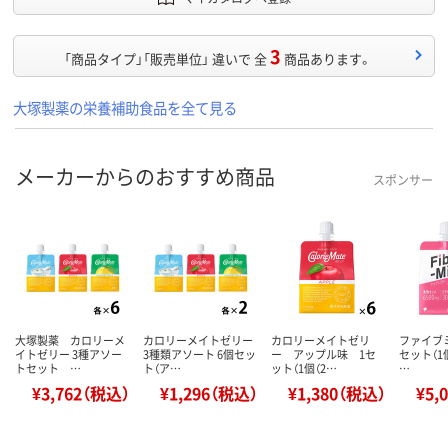
3
「商品タイプ」「販売単位」 違いで 全
商品あります。
大塚製薬の栄養補助食品を全て見る
メーカーからのおすすめ商品
スポンサー
大塚製薬 カロリーメ
カロリーメイトゼリー
カロリーメイトゼリ
ファイブミ
イトゼリー 3種アソー
3種類アソート 6個セッ
ー アップル味 1セ
セット（1個
トセット …
ト（ア…
ット（1個（2…
…
¥3,762（税込）
¥1,296（税込）
¥1,380（税込）
¥5,