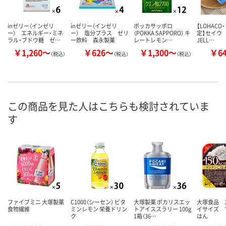
inゼリー（インゼリ
inゼリー（インゼリ
ポッカサッポロ
【LOHAC
ー） エネルギー・ミネ
ー） 塩分プラス ゼリ
（POKKA SAPPORO） キ
定】セイウ 
ラル・ブドウ糖 ゼ…
ー飲料 森永製菓
レートレモン…
JELL…
￥1,260～
￥626～
￥1,300～
￥6
（税込）
（税込）
（税込）
この商品を見た人はこちらも検討されていま
す
ファイブミニ 大塚製薬
C1000（シーセン） ビタ
大塚製薬 ポカリスエッ
大塚食品 15
食物繊維
ミンレモン 栄養ドリン
トアイススラリー 100g
イサイズ 
ク
1箱（36…
はん