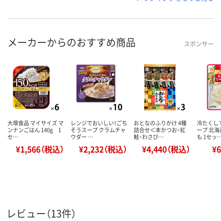
メーカーからのおすすめ商品
スポンサー
大塚食品 マイサイズ マ
レンジでおいしい！ごち
おとなのふりかけ 4種
冷たくし
ンナンごはん 140g 1
そうスープ クラムチャ
詰合せ＜本かつお・紅
ープ 北
セ…
ウダー …
鮭・わさび…
も 1セッ
¥1,566（税込）
¥2,232（税込）
¥4,440（税込）
¥
レビュー（13件）