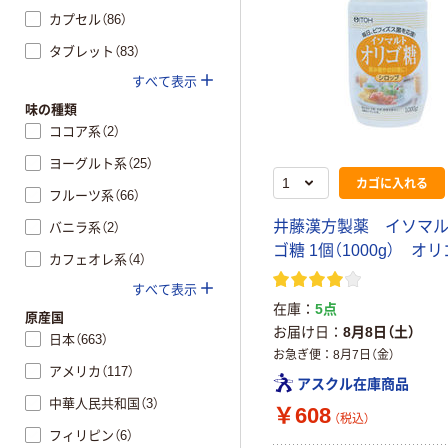
カプセル（86）
タブレット（83）
すべて表示
味の種類
ココア系（2）
ヨーグルト系（25）
カゴに入れる
フルーツ系（66）
井藤漢方製薬 イソマ
バニラ系（2）
ゴ糖 1個（1000g） オ
カフェオレ系（4）
すべて表示
在庫
5点
原産国
お届け日
8月8日（土）
日本（663）
お急ぎ便
8月7日（金）
アメリカ（117）
アスクル在庫商品
中華人民共和国（3）
￥608
（税込）
フィリピン（6）