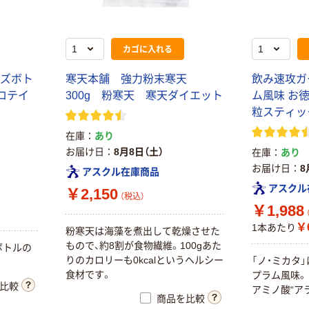
カゴに入れる
イズボト
寒天本舗 強力粉末寒天
飲み速攻ガ
プロテイ
300g 粉寒天 寒天ダイエット
ム風味 お徳
粒スティッ
在庫
あり
お届け日
8月8日（土）
在庫
あり
お届け日
8
アスクル在庫商品
アスクル
￥2,150
（税込）
￥1,988
￥6
1本あたり
粉寒天は海藻を煮出して乾燥させた
もので、約8割が食物繊維。100gあた
ボトルの
りのカロリーも0kcalというヘルシー
「ノ・ミカタ
食材です。
プラム風味。
比較
アミノ酸“ア
商品を比較