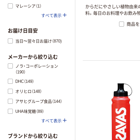
マレーシア（1）
からだにやさしい植物由来
料。毎日のお料理やお飲み
すべて表示
商品を
お届け日目安
当日〜翌々日お届け（870)
メーカーから絞り込む
ノラ・コーポレーション
（190）
DHC（149）
オリヒロ（148）
アサヒグループ食品（144）
UHA味覚糖（89）
すべて表示
ブランドから絞り込む