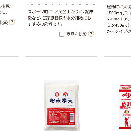
の甘味
運動時に大
スポーツ時に、お風呂上がりに、起床
物に。
1500mg（
後など、ご家族皆様の水分補給にお
520mg＋ア
比較
すすめの飲料です。
ミン490mg
かすタイプの
商品を比較