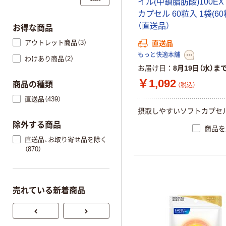
イル(中鎖脂肪酸)100EX
カプセル 60粒入 1袋(60
（直送品）
お得な商品
アウトレット商品（3）
直送品
もっと快適本舗
わけあり商品（2）
お届け日
8月19日（水）ま
￥1,092
商品の種類
（税込）
直送品（439）
摂取しやすいソフトカプセル
除外する商品
商品を
直送品、お取り寄せ品を除く
（870）
売れている新着商品