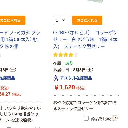
カゴに入れる
カゴに入れる
ード ノ・ミカタ プラ
ORBIS（オルビス） コラーゲン
用 1箱（30本入） 顆
ゼリー 白ぶどう味 1箱(14本
ク 味の素
入) スティック型ゼリー
在庫
あり
月8日（土）
お届け日
8月8日（土）
在庫商品
アスクル在庫商品
￥1,620
（税込）
（税込）
6.27
（税込）
おやつ感覚でコラーゲンを補給でき
」は、スッキリ飲みやすい
るスティック型ゼリー
しじみ160粒相当分の
商品を比較
ラニン”を速攻吸収。