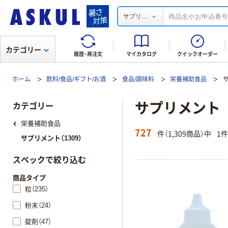
...
サプリ
カテゴリー
履歴・再注文
マイカタログ
クイックオーダー
ホーム
飲料/食品/ギフト/お酒
食品/調味料
栄養補助食品
サプリメント
カテゴリー
栄養補助食品
727
件（1,309商品）中
1
サプリメント（1309）
スペックで絞り込む
商品タイプ
粒（235）
粉末（24）
錠剤（47）