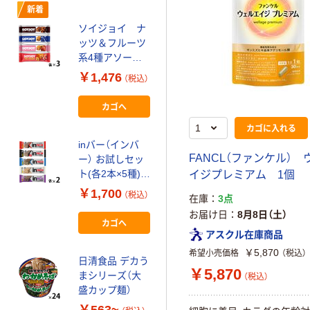
新着
アウトレット
ソイジョイ ナ
日清製粉ウェル
ッツ＆フルーツ
ナ 青の洞窟 パ
系4種アソート
スタソース
セット（12本入）
￥1,476
￥329~
（税込）
（税込）
カゴへ
新着
カゴに入れる
ハマダコンフェ
inバー（インバ
クト ヘルシーク
FANCL（ファンケル）
ー） お試しセッ
ラブ バランスパ
ト(各2本×5種)
イジプレミアム 1個
ワービッグ ほろ
￥140
（税込）
プロテイン 鉄
にがカカオ 2袋
￥1,700
（税込）
在庫
3点
分 森永製菓
(4本)入
カゴへ
お届け日
8月8日（土）
4
4902621005784
カゴへ
アスクル在庫商品
1個（直送品）
￥5,870
希望小売価格
（税込）
アウトレット
日清食品 デカう
￥5,870
ハウス食品 ご
まシリーズ（大
（税込）
ちレピライス レ
盛カップ麺）
トルト レンジ