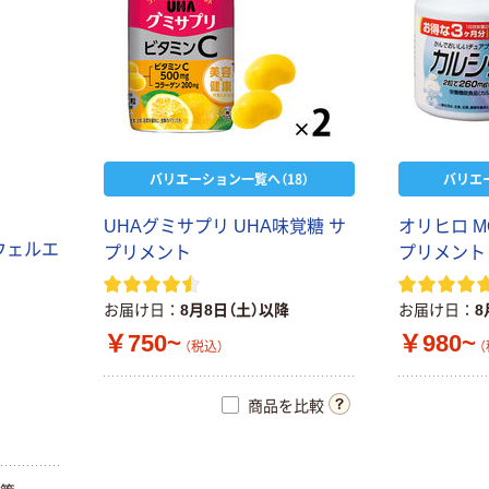
新着
ソイジョイ ナ
ッツ＆フルーツ
系4種アソート
セット（12本入）
￥1,476
（税込）
カゴへ
バリエーション一覧へ（18）
バリエ
UHAグミサプリ UHA味覚糖 サ
オリヒロ M
inバー（インバ
 ウェルエ
ー） お試しセッ
プリメント
プリメント
ト(各2本×5種)
プロテイン 鉄
￥1,700
（税込）
お届け日
8月8日（土）以降
お届け日
8
分 森永製菓
￥750~
￥980~
（税込）
（
カゴへ
商品を比較
日清食品 デカう
まシリーズ（大
盛カップ麺）