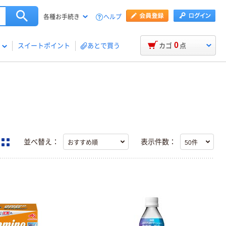
ヘルプ
各種お手続き
0
スイートポイント
あとで買う
カゴ
点
並べ替え：
表示件数：