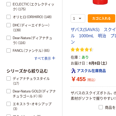
ECLECTIC（エクレクティッ
ク）（175）
オリヒロ（ORIHIRO）（148）
カゴに入れる
DHC（ディーエイチシー）
ザバス(SAVAS) スク
（139）
ル 1000mL 明治 
Dear-Natura（ディアナチュ
ン
ラ）（116）
FANCL（ファンケル）（65）
在庫
あり
すべて表示
お届け日
8月8日（土）
アスクル在庫商品
シリーズから絞り込む
￥455
ディアナチュラスタイル
（税込）
（17）
Dear-Natura GOLD（ディアナ
ザバスのスクイズボトル。
チュラゴールド）（6）
素材がソフトで握りやすい！
エキストラ・オキシアップ
商品を
（3）