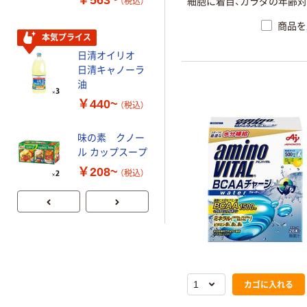
￥563~
細胞に着目、カラダの年齢対
（税込）
対応
￥250~
（税込）
商品を
本気プライス
日清オイリオ
日清キャノーラ
油
￥440~
（税込）
味の素 クノー
ル カップスープ
￥208~
（税込）
カゴに入れる