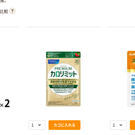
￥563~
策。
（税込）
比較
本気プライス
日清オイリオ
日清キャノーラ
油
￥440~
（税込）
味の素 クノー
ル カップスープ
￥208~
（税込）
カゴに入れる