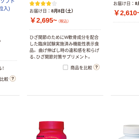
 ソフト
お届け日
8
粒入)
お届け日
8月8日（土）
￥2,610
￥2,695~
（税込）
ひざ関節のためにW軟骨成分を配合
で
した臨床試験実施済み機能性表示食
品。 曲げ伸ばし時の違和感を和らげ
る、ひざ関節対策サプリメント。
商品を比較
！
比較