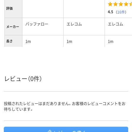
評価
4.5
（
16件
）
バッファロー
エレコム
エレコム
メーカー
1m
1m
1m
長さ
プラグ形
スイング型プラグ
スイング型
状
コンセン
2ピン式
2P(2ピン)タ
ト形状
レビュー（0件）
USBポー
ポートなし
ポートなし
無
ト数
スイッチ
個別
の種類
投稿されたレビューはまだありません。お客様のレビューコメントをお
待ちしています。
カラーグ
ホワイト系
ホワイト系
ホワイト系
ループ
150g
156g
156g
質量