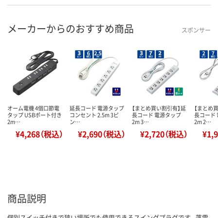
メーカーからのおすすめ商品
スポンサー
オーム電機 4個口節電
延長コード 電源タップ
【まとめ買い割引有】延
【まとめ
タップ USBポート付き
コンセント 2.5m 3ピ
長コード 電源タップ
長コード
2m…
ン…
2m 3…
2m 2…
¥4,268（税込）
¥2,690（税込）
¥2,720（税込）
¥1,
商品説明
個別スイッチ付きで狭い場所でも使用できるスイングプラグです。落雷