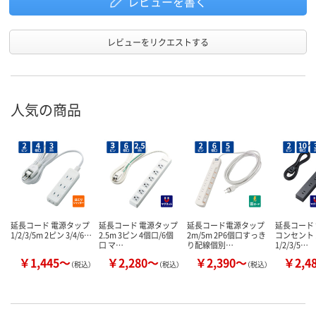
レビューを書く
レビューをリクエストする
人気の商品
延長コード 電源タップ
延長コード 電源タップ
延長コード電源タップ
延長コード
1/2/3/5m 2ピン 3/4/6…
2.5m 3ピン 4個口/6個
2m/5m 2P6個口すっき
コンセント 
口 マ…
り配線個別…
1/2/3/5…
￥1,445～
￥2,280～
￥2,390～
￥2,4
（税込）
（税込）
（税込）