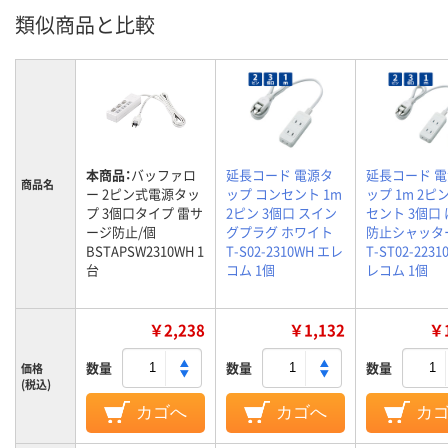
類似商品と比較
本商品：
バッファロ
延長コード 電源タ
延長コード 
商品名
ー 2ピン式電源タッ
ップ コンセント 1m
ップ 1m 2ピ
プ 3個口タイプ 雷サ
2ピン 3個口 スイン
セント 3個口
ージ防止/個
グプラグ ホワイト
防止シャッタ
BSTAPSW2310WH 1
T-S02-2310WH エレ
T-ST02-2231
台
コム 1個
レコム 1個
￥2,238
￥1,132
￥1
数量
数量
数量
価格
(税込)
カゴへ
カゴへ
カ