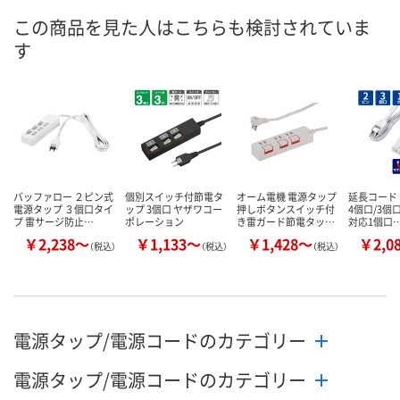
この商品を見た人はこちらも検討されていま
す
バッファロー ２ピン式
個別スイッチ付節電タ
オーム電機 電源タップ
延長コード
電源タップ ３個口タイ
ップ 3個口 ヤザワコー
押しボタンスイッチ付
4個口/3個口
プ 雷サージ防止…
ポレーション
き雷ガード節電タッ…
対応1個口
￥2,238～
￥1,133～
￥1,428～
￥2,0
（税込）
（税込）
（税込）
電源タップ/電源コードのカテゴリー
電源タップ/電源コードのカテゴリー