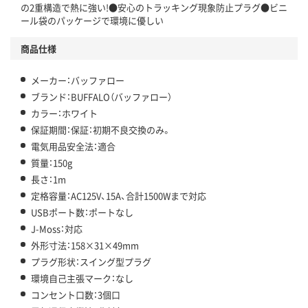
の2重構造で熱に強い!●安心のトラッキング現象防止プラグ●ビニ
ール袋のパッケージで環境に優しい
商品仕様
メーカー：バッファロー
ブランド：BUFFALO（バッファロー）
カラー：ホワイト
保証期間：保証：初期不良交換のみ。
電気用品安全法：適合
質量：150g
長さ：1m
定格容量：AC125V、15A、合計1500Wまで対応
USBポート数：ポートなし
J-Moss：対応
外形寸法：158×31×49mm
プラグ形状：スイング型プラグ
環境自己主張マーク：なし
コンセント口数：3個口