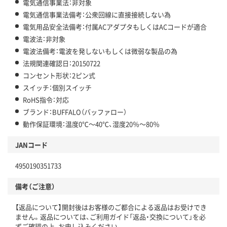
電気通信事業法：非対象
電気通信事業法備考：公衆回線に直接接続しない為
電気用品安全法備考：付属ACアダプタもしくはACコードが適合
電波法：非対象
電波法備考：電波を発しないもしくは微弱な製品の為
法規関連確認日：20150722
コンセント形状：2ピン式
スイッチ：個別スイッチ
RoHS指令：対応
ブランド：BUFFALO（バッファロー）
動作保証環境：温度0℃～40℃、湿度20％～80％
JANコード
4950190351733
備考（ご注意）
【返品について】開封後はお客様のご都合による返品はお受けでき
ません。返品については、ご利用ガイド「返品・交換について」を必
ずご確認の上、お申し込みください。