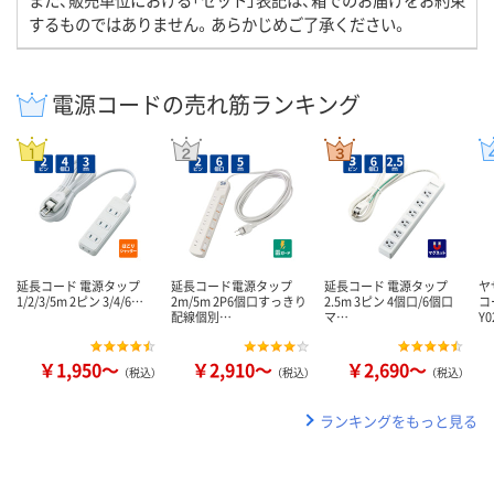
するものではありません。あらかじめご了承ください。
電源コードの売れ筋ランキング
延長コード 電源タップ
延長コード電源タップ
延長コード 電源タップ
ヤ
1/2/3/5m 2ピン 3/4/6…
2m/5m 2P6個口すっきり
2.5m 3ピン 4個口/6個口
コ
配線個別…
マ…
Y0
￥1,950～
￥2,910～
￥2,690～
（税込）
（税込）
（税込）
ランキングをもっと見る