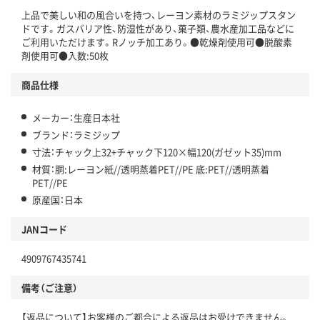
上品で美しい和の風合いを持つ、レーヨン素材のラミジップスタン
ドです。ガスバリア性、防湿性があり、菓子類、農水産加工品などに
ご利用いただけます。Rノッチ加工あり。●乾燥剤使用可●脱酸素
剤使用可●入数:50枚
商品仕様
メーカー：生産日本社
ブランド：ラミジップ
寸法：チャック上32+チャック下120×幅120(ガゼット35)mm
材質：胴:レーヨン紙//透明蒸着PET//PE 底:PET//透明蒸着
PET//PE
原産国：日本
JANコード
4909767435741
備考（ご注意）
【返品について】お客様のご都合による返品はお受けできません。