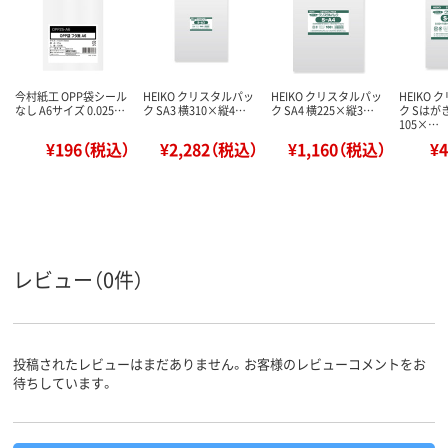
今村紙工 OPP袋シール
HEIKO クリスタルパッ
HEIKO クリスタルパッ
HEIKO
なし A6サイズ 0.025…
ク SA3 横310×縦4…
ク SA4 横225×縦3…
ク Sはが
105×…
¥196（税込）
¥2,282（税込）
¥1,160（税込）
¥
レビュー（0件）
投稿されたレビューはまだありません。お客様のレビューコメントをお
待ちしています。