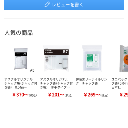
レビューを書く
人気の商品
アスクルオリジナル
アスクルオリジナル
伊藤忠リーテイルリン
ユニパック（
チャック袋（チャック付
チャック袋（チャック付
ク チャック袋
ク袋） 0.0
き袋） 0.04m…
き袋） 厚手タイプ…
日本社 …
￥370～
￥201～
￥269～
￥2
（税込）
（税込）
（税込）