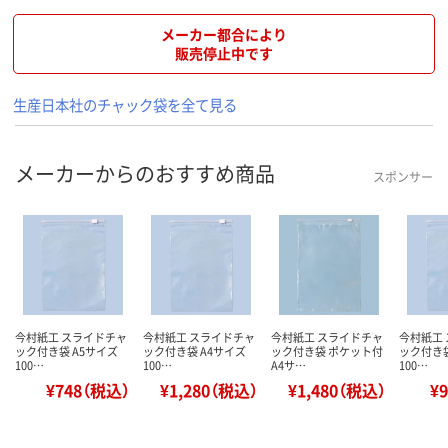
メーカー都合により
販売停止中です
生産日本社のチャック袋を全て見る
メーカーからのおすすめ商品
スポンサー
今村紙工 スライドチャ
今村紙工 スライドチャ
今村紙工 スライドチャ
今村紙工
ック付き袋 A5サイズ
ック付き袋 A4サイズ
ック付き袋 ポケット付
ック付き袋
100…
100…
A4サ…
100…
¥748（税込）
¥1,280（税込）
¥1,480（税込）
¥