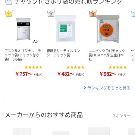
チャック付きポリ袋の売れ筋ランキング
アスクルオリジナル チ
伊藤忠リーテイルリン
ユニパック（R）（チャック
セ
ャック袋（チャック付き
ク チャック袋
袋） 0.04mm厚 生産日本
ス
袋） 0.04m…
社 …
ミ
￥757～
￥482～
￥982～
（税込）
（税込）
（税込）
ランキングをもっと見る
メーカーからのおすすめ商品
スポンサー