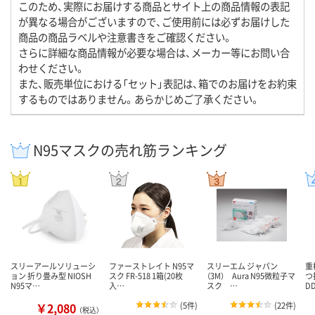
このため、実際にお届けする商品とサイト上の商品情報の表記
が異なる場合がございますので、ご使用前には必ずお届けした
商品の商品ラベルや注意書きをご確認ください。
さらに詳細な商品情報が必要な場合は、メーカー等にお問い合
わせください。
また、販売単位における「セット」表記は、箱でのお届けをお約束
するものではありません。あらかじめご了承ください。
N95マスクの売れ筋ランキング
スリーアールソリューシ
ファーストレイト N95マ
スリーエム ジャパン
重
ョン 折り畳み型 NIOSH
スク FR-518 1箱(20枚
（3M） Aura N95微粒子マ
つ
N95マ…
入…
スク …
D
￥2,080
(
5件
)
(
22件
)
（税込）