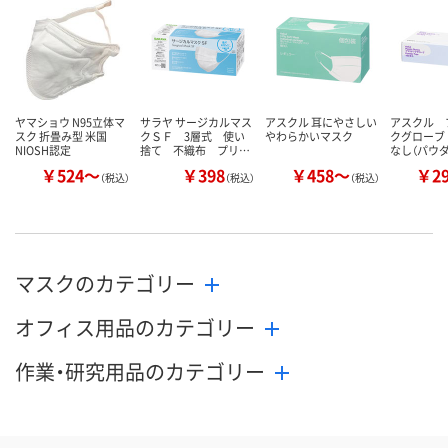
数量
数量
数量
カゴへ
カゴへ
カ
ヤマショウ N95立体マ
サラヤ サージカルマス
アスクル 耳にやさしい
アスクル 
スク 折畳み型 米国
クＳＦ 3層式 使い
やわらかいマスク
クグローブ
NIOSH認定
捨て 不織布 プリ…
なし（パウ
￥524～
￥398
￥458～
￥2
（税込）
（税込）
（税込）
マスクのカテゴリー
オフィス用品のカテゴリー
作業・研究用品のカテゴリー