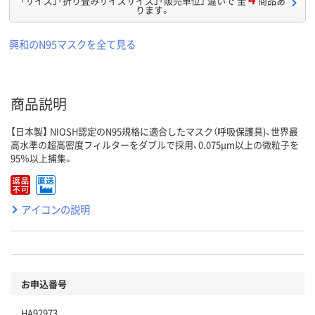
「サイズ」「折り畳みサイズサイズ」「販売単位」 違いで 全
商品あ
ります。
興和のN95マスクを全て見る
商品説明
【日本製】 NIOSH認定のN95規格に適合したマスク（呼吸保護具)、世界最
高水準の超高密度フィルターをダブルで採用、0.075μm以上の微粒子を
95％以上捕集。
アイコンの説明
お申込番号
HA92973