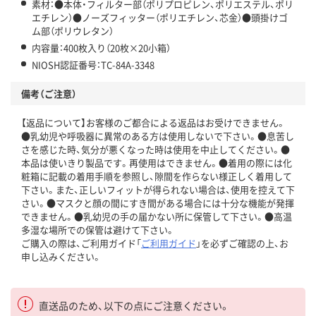
素材：●本体・フィルター部（ポリプロピレン、ポリエステル、ポリ
エチレン）●ノーズフィッター（ポリエチレン、芯金）●頭掛けゴ
ム部（ポリウレタン）
内容量：400枚入り（20枚×20小箱）
NIOSH認証番号：TC-84A-3348
備考（ご注意）
【返品について】お客様のご都合による返品はお受けできません。
●乳幼児や呼吸器に異常のある方は使用しないで下さい。●息苦し
さを感じた時、気分が悪くなった時は使用を中止してください。●
本品は使いきり製品です。再使用はできません。●着用の際には化
粧箱に記載の着用手順を参照し、隙間を作らない様正しく着用して
下さい。また、正しいフィットが得られない場合は、使用を控えて下
さい。●マスクと顔の間にすき間がある場合には十分な機能が発揮
できません。●乳幼児の手の届かない所に保管して下さい。●高温
多湿な場所での保管は避けて下さい。
ご購入の際は、ご利用ガイド「
ご利用ガイド
」を必ずご確認の上、お
申し込みください。
直送品のため、以下の点にご注意ください。