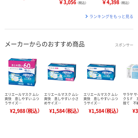
￥3,056
￥4,398
（税込）
（税込）
ランキングをもっと見る
メーカーからのおすすめ商品
スポンサー
エリエールマスク ムレ
エリエールマスク ムレ
エリエールマスク ムレ
サラヤ 
爽快 息しやすい ふつ
爽快 息しやすい 小さ
爽快 息しやすい ふつ
クＳＦ 
うサイズ…
めサイズ…
うサイズ…
捨て 不
¥2,988（税込）
¥1,584（税込）
¥1,584（税込）
¥