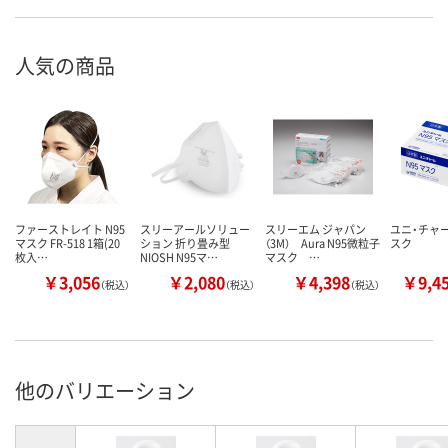
人気の商品
ファーストレイト N95
スリーアールソリュー
スリーエム ジャパン
ユニ・チャー
マスク FR-518 1箱(20
ション 折り畳み型
（3M） Aura N95微粒子
スク
枚入…
NIOSH N95マ…
マスク …
￥3,056
￥2,080
￥4,398
￥9,4
（税込）
（税込）
（税込）
他のバリエーション