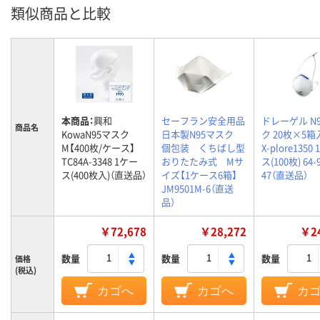
類似商品と比較
本商品：
興和
セーフラン安全用品
ドレーゲル N
商品名
KowaN95マスク
日本製N95マスク
ク 20枚×5箱入
M【400枚/ケース】
個包装 くちばし型
X-plore1350
TC84A-3348 1ケー
おりたたみ式 Mサ
ス(100枚) 64-
ス(400枚入)（直送品）
イズ【1ケース6箱】
47（直送品）
JM9501M-6（直送
品）
￥72,678
￥28,272
￥24
数量
数量
数量
価格
(税込)
カゴへ
カゴへ
カ