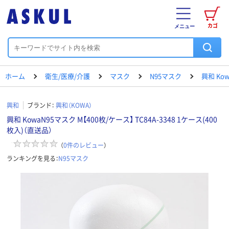
カゴ
メニュー
ホーム
衛生/医療/介護
マスク
N95マスク
興和 Kow
興和
ブランド：
興和（KOWA）
興和 KowaN95マスク M【400枚/ケース】 TC84A-3348 1ケース(400
枚入)（直送品）
（
0
件のレビュー
）
ランキングを見る：
N95マスク