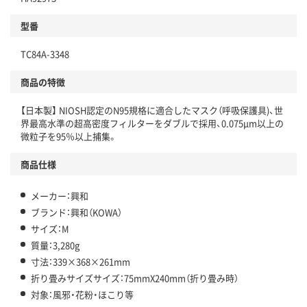
型番
TC84A-3348
商品の特徴
【日本製】 NIOSH認定のN95規格に適合したマスク（呼吸保護具)、世
界最高水準の超高密度フィルターをダブルで採用、0.075μm以上の
微粒子を95％以上捕集。
商品仕様
メーカー：興和
ブランド：興和（KOWA）
サイズ：M
質量：3,280g
寸法：339×368×261mm
折り畳みサイズサイズ：75mmX240mm（折り畳み時）
対象：風邪・花粉・ほこり等