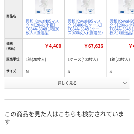
商品名
興和 KowaN95マス
興和 KowaN95マス
興和 KowaN
ク M【20枚/小箱】
ク S【400枚/ケース】
ク S【20枚/小
TC84A-3348 1箱(20
TC84A-3348 1ケー
TC84A-3348 
枚入)（直送品）
ス(400枚入)（直送品）
枚入)（直送品）
価格
￥4,400
￥67,626
￥4
(税込)
1箱(20枚入)
1ケース(400枚入)
1箱(20枚入)
販売単位
M
S
S
サイズ
折り畳み
詳しく見る
75mmX240mm（折
75mmX205mm（折
75mmX205m
サイズサ
り畳み時）
り畳み時）
り畳み時）
イズ
お申込番
HA92991
HA92977
HA92989
号
この商品を見た人はこちらも検討されていま
直送品
直送品
直送品
在庫
す
8月24日（月）まで
8月28日（金）まで
8月24日（月）
お届け日