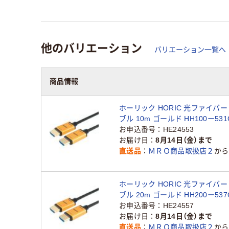
他のバリエーション
バリエーション一覧へ
商品情報
ホーリック HORIC 光ファイバー 
ブル 10m ゴールド HH100ー531
379-0850（直送品）
お申込番号
HE24553
お届け日
8月14日（金）まで
直送品
ＭＲＯ商品取扱店２
から
ホーリック HORIC 光ファイバー 
ブル 20m ゴールド HH200ー537
379-0848（直送品）
お申込番号
HE24557
お届け日
8月14日（金）まで
直送品
ＭＲＯ商品取扱店２
から