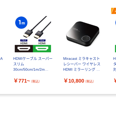
A
HDMIケーブル スーパー
Miracast ミラキャスト
スリム
レシーバー ワイヤレス
30cm/50cm/1m/2m
HDMI ミラーリング ア
対
4K/30Hz ハイスピード
クセスポイント LDT-
￥771~
￥10,800
エレコム
MRC03 エレコム 1個
（税込）
（税込）