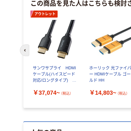
この商品を見た人はこちらも検討
アウトレット
前のスライドへ
サンワサプライ HDMI
ホーリック 光ファイ
ケーブル(ハイスピード
ー HDMIケーブル ゴー
対応/ロングタイプ)
ルド HH
HDMI[オス]-HDMI[オス]
￥37,074~
￥14,803~
（税込）
（税込）