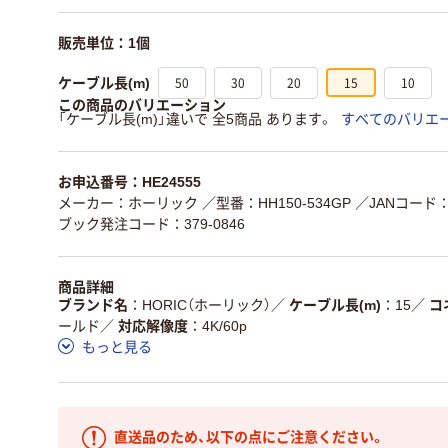
販売単位：1個
50
30
20
15
10
ケーブル長(m)
この商品のバリエーション
「ケーブル長(m)」違いで 全5商品 あります。
すべてのバリエ
お申込番号：HE24555
メーカー：ホーリック
／型番：HH150-534GP
／JANコード：4
ブック発注コード：379-0846
商品詳細
ブランド名
HORIC（ホーリック）
／
ケーブル長(m)
15
／
コ
ールド
／
対応解像度
4K/60p
もっと見る
直送品のため、以下の点にご注意ください。