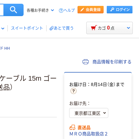
ヘルプ
各種お手続き
0
スイートポイント
あとで買う
カゴ
点
ド HH
商品情報を印刷する
ケーブル 15m ゴー
お届け日：8月14日（金）まで
直送品）
お届け先：
直送品
ＭＲＯ商品取扱店２