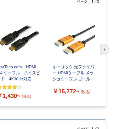
ページ：
1
／
3
次のスライド
tarTech.com HDMI
ホーリック 光ファイバ
HDMIケー
1.4 ケーブル ハイスピ
ー HDMIケーブル メッ
バー 極細
ード 4K30Hz対応 ス
シュケーブル ゴールド
4.5mm）
ターテック
HH
ル 4K/6
￥15,772~
Vodaview
（税込）
￥1,430~
￥12,92
（税込）
ページ：
1
／
2