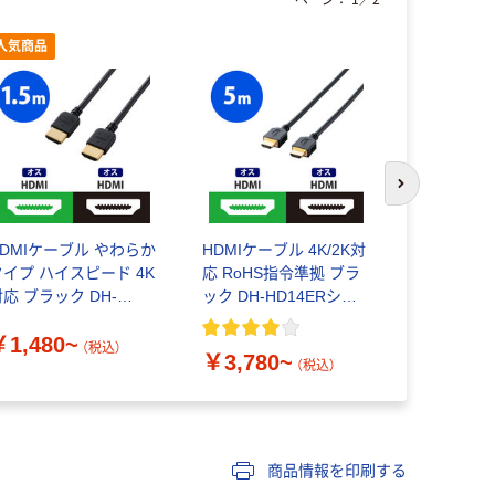
人気商品
次のスライド
HDMIケーブル やわらか
HDMIケーブル 4K/2K対
HDMIケー
タイプ ハイスピード 4K
応 RoHS指令準拠 ブラ
スピード 
応 ブラック DH-
ック DH-HD14ERシリ
ム 4K/30Hz 黒 ECDH
HD14EYシリーズ エレ
ーズ エレコム
HD14SS2
￥1,480~
￥1,180
コム
1個
（税込）
￥3,780~
（税込）
商品情報を印刷する