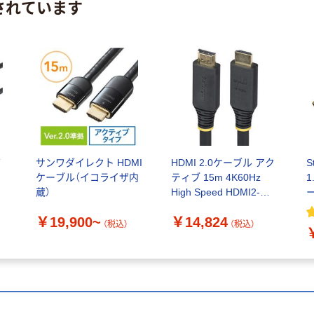
されています
バ
サンワダイレクト HDMI
HDMI 2.0ケーブル アク
S
ケーブル（イコライザ内
ティブ 15m 4K60Hz
蔵）
High Speed HDMI2-
CABLE-4K60-15M 1個
￥19,900~
￥14,824
（直送品）
（税込）
（税込）