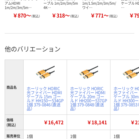
アムHDMI
ーブル 1m/2m/3m/5m
1m/1.5m/2m/3m/5m/
ケーブル HD
1m/2m/3m/5m…
4K…
ワイ…
…
￥870～
￥318～
￥771～
￥7
（税込）
（税込）
（税込）
他のバリエーション
商品名
ホーリック HORIC
ホーリック HORIC
ホーリック HO
光ファイバー HDMI
光ファイバー HDMI
光ファイバー 
ケーブル 15m ゴー
ケーブル 20m ゴー
ケーブル 30m
ルド HH150ー534GP
ルド HH200ー537GP
ルド HH300ー
1個 379-0846（直送
1個 379-0848（直送
1個 379-085
品）
品）
品）
価格
￥16,472
￥18,141
￥21
(税込)
1個
1個
1個
販売単位