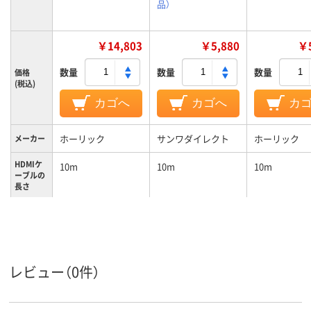
品）
￥14,803
￥5,880
￥5
数量
数量
数量
価格
(税込)
カゴへ
カゴへ
カ
ホーリック
サンワダイレクト
ホーリック
メーカー
HDMIケ
10m
10m
10m
ーブルの
長さ
レビュー（0件）