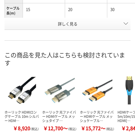
ケーブル
15
20
30
長(m)
お申込番
詳しく見る
HE24555
HE24557
HE24562
号
直送品
直送品
直送品
在庫
8月26日（水）まで
8月26日（水）まで
8月26日（水）
お届け日
この商品を見た人はこちらも検討されていま
す
数量
数量
数量
カゴへ
カゴへ
カ
ホーリック HDMIロン
ホーリック 光ファイバ
ホーリック 光ファイバ
HDMIケー
グケーブル 10m シルバ
ー HDMIケーブル メッ
ー HDMIケーブル メッ
5m/10m/1
ー HDM…
シュタイプ …
シュケーブル…
HDMI[…
￥8,920
￥12,700～
￥15,772～
￥2,8
（税込）
（税込）
（税込）