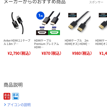
メーカーからのおすすめ商品
スポンサー
Anker HDMI 2.1 ケーブ
HDMIケーブル
HDMIケーブル 2m
HDMI
ル 1.8m ブ…
Premium プレミアム
HDMI[オス]-HDMI[…
HDMI[オス
HDMI…
¥2,790（税込）
¥870（税込）
¥980（税込）
¥1,
商品説明
アイコンの説明