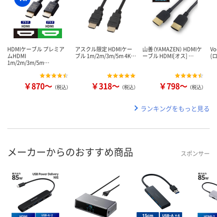
HDMIケーブル プレミア
アスクル限定 HDMIケー
山善（YAMAZEN） HDMIケ
V
ムHDMI
ブル 1m/2m/3m/5m 4K…
ーブル HDMI[オス] …
(
1m/2m/3m/5m…
￥870～
￥318～
￥798～
（税込）
（税込）
（税込）
ランキングをもっと見る
メーカーからのおすすめ商品
スポンサー