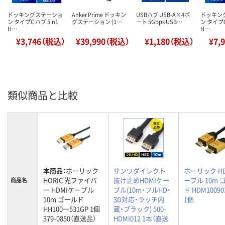
ドッキングステーショ
Anker Prime ドッキン
USBハブ USB-A×4ポ
ドッキン
ン タイプC ハブ 5in1
グステーション (1…
ート 5Gbps USB…
ン タイプC
H…
H…
¥3,746（税込）
¥39,990（税込）
¥1,180（税込）
¥7,
類似商品と比較
本商品：
ホーリック
サンワダイレクト
ホーリック H
HORIC 光ファイバ
抜け止めHDMIケー
ーブル 10m 
商品名
ー HDMIケーブル
ブル(10m・フルHD・
ド HDM10090
10m ゴールド
3D対応・ラッチ内
1個
HH100ー531GP 1個
蔵・ブラック) 500-
379-0850（直送品）
HDMI012 1本（直送