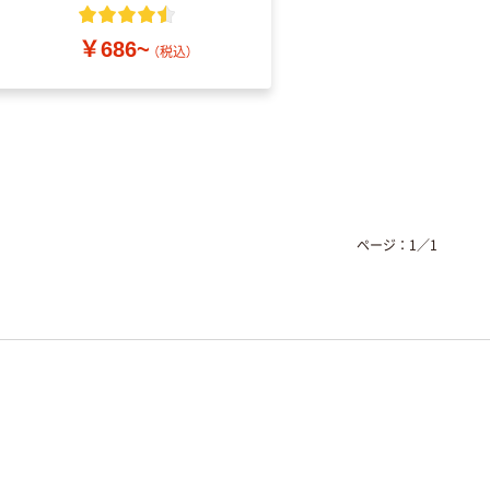
粉なし（パウダーフリ
ー）
￥686~
￥698~
（税込）
（税込）
ページ：
1
／
1