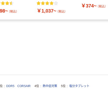
付き／2Lラベルレス
￥374~
10本
（税込）
98~
￥1,037~
（税込）
（税込）
3位
DDR5 CORSAIR
4位
熱中症対策
5位
塩分タブレット