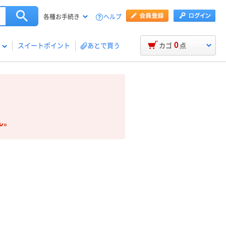
ヘルプ
各種お手続き
0
スイートポイント
あとで買う
カゴ
点
ん。