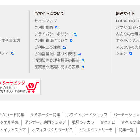
当サイトについて
関連サイト
アスクルについてお気軽にご質問ください
サイトマップ
LOHACO（ロ
ご利用規約
パプリ（印刷・
プライバシーポリシー
みんなの仕事
対する基本方
ご利用環境について
エシラボ（We
ご利用上の注意
アスクルの大
リティ
ション
古物営業法に基づく表記
酒類販売管理者標識の掲示
医薬品の販売に関する表示
イムカード特集
ラミネーター特集
ホワイトボードショップ
パーテーション
タオル特集
ダンボール専門ショップ
現場のチカラ
台車ナビ
すべての働
トイットストア
オフィスづくりサービス
ピンポイントサーチ
特集一覧