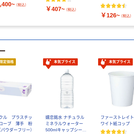
,400~
（税込）
￥407~
（税込）
￥126~
（税込）
ー
限定価格
本気プライス
本気プライス
クル プラスチッ
嬬恋銘水 ナチュラル
ファーストレイト
ローブ 薄手 粉
ミネラルウォーター
ワイト紙コップ
（パウダーフリー）
500mlキャップシール