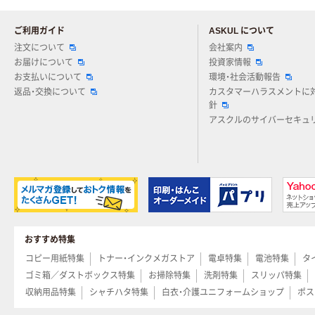
ご利用ガイド
ASKUL について
注文について
会社案内
お届けについて
投資家情報
お支払いについて
環境・社会活動報告
返品・交換について
カスタマーハラスメントに
針
アスクルのサイバーセキュ
おすすめ特集
コピー用紙特集
トナー・インクメガストア
電卓特集
電池特集
タ
ゴミ箱／ダストボックス特集
お掃除特集
洗剤特集
スリッパ特集
収納用品特集
シャチハタ特集
白衣・介護ユニフォームショップ
ポス