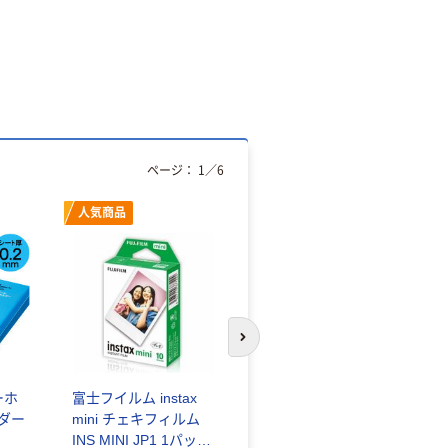
ページ：
1
／
6
人気商品
オリジナル
次のスライドへ
ーホ
富士フイルム instax
ゴミ袋 エコノミータ
ンダー
mini チェキフィルム
イプ 乳白半透明 高密
INS MINI JP1 1パック
度タイプ 詰替用 バイ