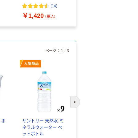
（10枚入り）
オマス素材10％配合
(
14
)
￥1,420
￥616~
（税込）
（税込）
ページ：
1
／
3
人気商品
オリジナル
次のスライドへ
 ホ
サントリー 天然水 ミ
【アスクル限定】ファー
ネラルウォーター ペ
ストレイト ニトリル
ットボトル
グローブ ホワイト