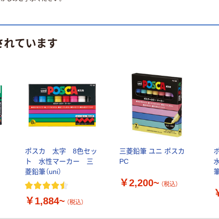
されています
ポスカ 太字 8色セッ
三菱鉛筆 ユニ ポスカ
三
ト 水性マーカー 三
PC
菱鉛筆（uni）
筆
￥2,200~
（税込）
￥1,884~
（税込）