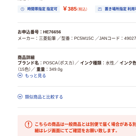
￥385
時間帯指定 指定可
置き場所指定 利用
（税込）
お申込番号：HE76656
メーカー：三菱鉛筆
／型番：PC5M15C
／JANコード：490277
商品詳細
ブランド名
POSCA（ポスカ）
／
インク種類
水性
／
インク
（15色）
／
重量
349.0g
もっと見る
類似商品と比較する
こちらの商品は一般商品とは別便で届く場合がある別
細はレジ画面にてご確認をお願い致します。