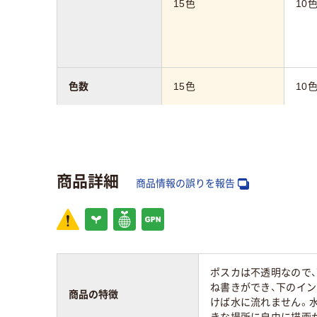
15色
10
色数
15色
10
インク種類
水性
水性
商品詳細
カラーグループ
マルチカラー／多色
マル
商品情報の誤りを報告
セット
セッ
タイプ
キャップ式
キャ
ポスカは不透明なので
ね書きができ、下のイン
商品の特徴
けば水に流れません。
きな場所に自由に描画