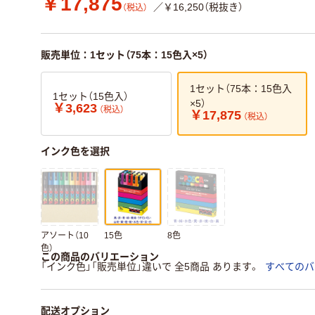
￥17,875
／￥16,250（税抜き）
（税込）
販売単位：1セット（75本：15色入×5）
1セット（75本：15色入
1セット（15色入）
×5）
￥3,623
（税込）
￥17,875
（税込）
インク色を選択
アソート（10
15色
8色
色）
この商品のバリエーション
「インク色」「販売単位」違いで 全5商品 あります。
すべてのバ
配送オプション