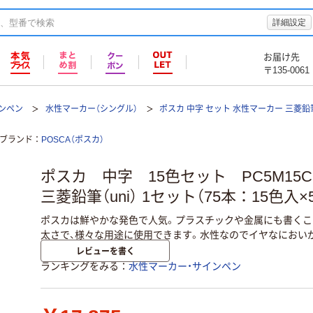
詳細設定
お届け先
〒135-0061
ンペン
水性マーカー（シングル）
ポスカ 中字 セット 水性マーカー 三菱鉛筆（
ブランド
POSCA（ポスカ）
ポスカ 中字 15色セット PC5M1
三菱鉛筆（uni） 1セット（75本：15色入×
ポスカは鮮やかな発色で人気。プラスチックや金属にも書くこ
太さで、様々な用途に使用できます。水性なのでイヤなにおい
レビューを書く
ランキングをみる
水性マーカー・サインペン