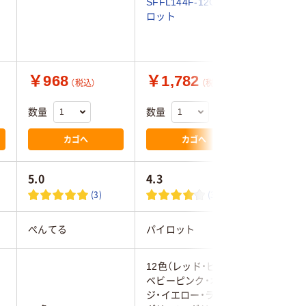
SFFL144F-12C パイ
ト 水性 M
ロット
￥968
￥1,782
￥1,1
（税込）
（税込）
数量
数量
数量
カゴへ
カゴへ
5.0
4.3
(3)
(3)
ぺんてる
パイロット
サクラク
12色（レッド・ピンク・
ベビーピンク・オレン
ジ・イエロー・ライト
あか・う