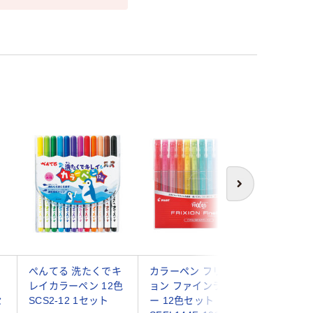
次へ
ト
ぺんてる 洗たくでキ
カラーペン フリクシ
サクラク
レイカラーペン 12色
ョン ファインライナ
くでおと
セ
SCS2-12 1セット
ー 12色セット
とマーカ