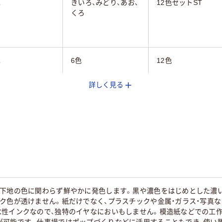
色
きいろ、みどり、あお、
12色セットST
くろ
色
6色
12色
詳しく見る
顔料インク
水性
水性
チカラー／多色
マルチカラー／多色
ホワイト系
ト
セット
ップ式
ノック式
、下地の色に関わらず鮮やかに発色します。黒や濃色をはじめとした濃
ク色が透けません。紙だけでなく、プラスチックや金属・ガラス・写真
水性インクなので、独特のイヤなにおいもしません。模造紙などでの工作
が可能です。仕事場ではポップづくりなどに活用することもでき、使い