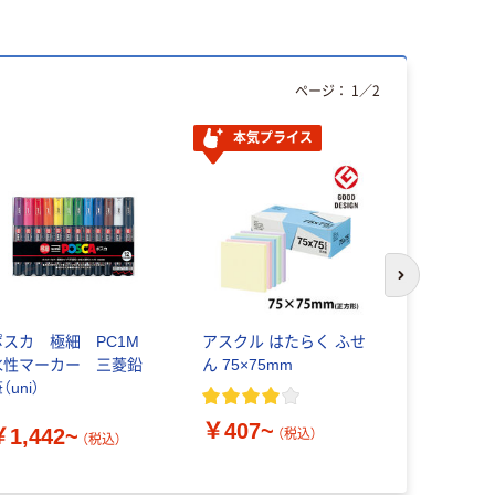
ページ：
1
／
2
本気プライス
人気商品
次のスライド
ポスカ 極細 PC1M
アスクル はたらく ふせ
ポスカ 極
水性マーカー 三菱鉛
ん 75×75mm
ーカー 三菱
（uni）
￥407~
￥184~
￥1,442~
（税込）
（税込）