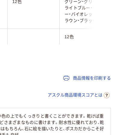
12色
グリーン・グリーン・
きいろ・
ライトブルー・ブル
くろ
ー・バイオレット・ブ
ラウン・ブラック）
12色
6色
水性イン
水性インク
フリクションインキ
インキ仕
マルチカラー／多色
マルチカ
商品情報を印刷する
セット
セット
アスクル商品環境スコアとは
キャップ式
キャップ
い色の上でもくっきりと書くことができます。乾けば重
などさまざまなものに書けます。耐水性に優れており、乾
はもちろん、石に絵を描いたりと、ポスカだからこそ好
勝手も良好。