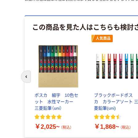
この商品を見た人はこちらも検討
人気商品
前のスライドへ
ポスカ 細字 10色セ
ブラックボードポス
ット 水性マーカー
カ カラーアソート 
三菱鉛筆（uni）
菱鉛筆(uni)
￥2,025~
￥1,868~
（税込）
（税込）