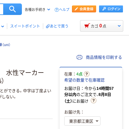
ヘルプ
各種お手続き
0
スイートポイント
あとで買う
カゴ
点
uni）
商品情報を印刷する
5C 水性マーカー
在庫：
4点
5）
希望の数量で在庫確認
お届け日：今から
14時間57
とができる。中字は丁度よい
分以内
のご注文で、
8月8日
がしない。
（土）
にお届け
お届け先：