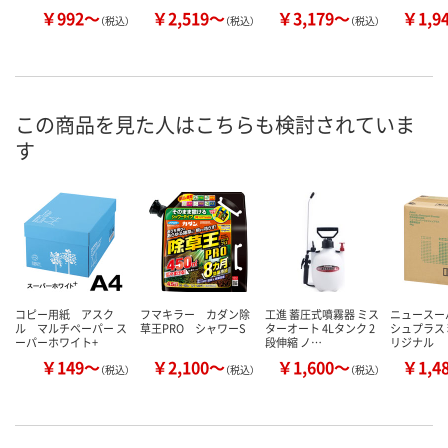
￥992～
￥2,519～
￥3,179～
￥1,9
（税込）
（税込）
（税込）
この商品を見た人はこちらも検討されていま
す
コピー用紙 アスク
フマキラー カダン除
工進 蓄圧式噴霧器 ミス
ニュースー
ル マルチペーパー ス
草王PRO シャワーS
ターオート 4Lタンク 2
シュプラス 
ーパーホワイト+
段伸縮 ノ…
リジナル
￥149～
￥2,100～
￥1,600～
￥1,4
（税込）
（税込）
（税込）