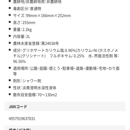
農耕地/非農耕地用：非農耕地
毒劇区分：普通物
サイズ：99mm×166mm×252mm
高さ：255mm
重量：2.2kg
内容量：2L
農林水産省登録：第24038号
成分：グリホサートカリウム塩:0.96%(カリウム=N-(ホスホノメ
チル)グリシナート) フルポキサム：0.25% 水、界面活性剤 等：
96.56%
適用場所：公園・庭園・堤とう・駐車場・道路・運動場・宅地・のり面
等
剤形：シャワー剤
性状：淡黄澄明水溶性液体
散布目安面積：70～130m2
JANコード
4957919637031