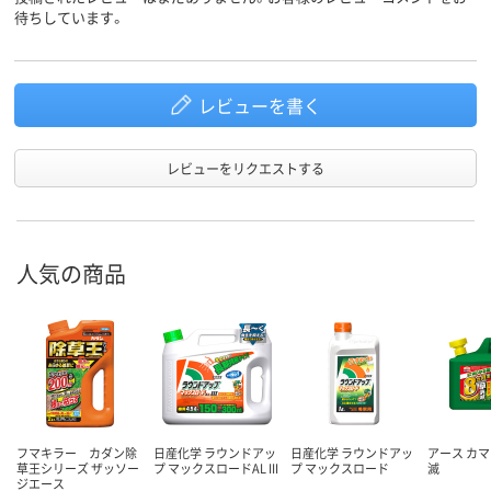
待ちしています。
レビューを書く
レビューをリクエストする
人気の商品
フマキラー カダン除
日産化学 ラウンドアッ
日産化学 ラウンドアッ
アース カマ
草王シリーズ ザッソー
プ マックスロードAL III
プ マックスロード
滅
ジエース