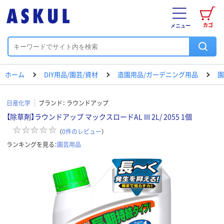
カゴ
メニュー
ホーム
DIY用品/園芸/資材
造園用品/ガーデニング用品
園
日産化学
ブランド：
ラウンドアップ
【除草剤】ラウンドアップ マックスロードAL III 2L/ 2055 1個
（
0
件のレビュー
）
ランキングを見る：
園芸用品