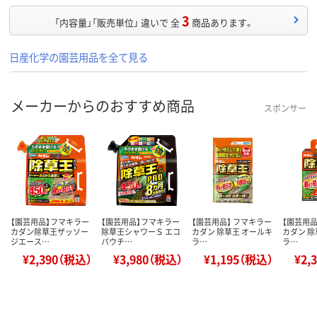
3
「内容量」「販売単位」 違いで 全
商品あります。
日産化学の園芸用品を全て見る
メーカーからのおすすめ商品
スポンサー
【園芸用品】フマキラー
【園芸用品】フマキラー
【園芸用品】 フマキラー
【園芸用品
カダン除草王ザッソー
除草王シャワーＳ エコ
カダン 除草王 オールキ
カダン 除
ジエース…
パウチ…
ラ…
ラ…
¥2,390（税込）
¥3,980（税込）
¥1,195（税込）
¥2,