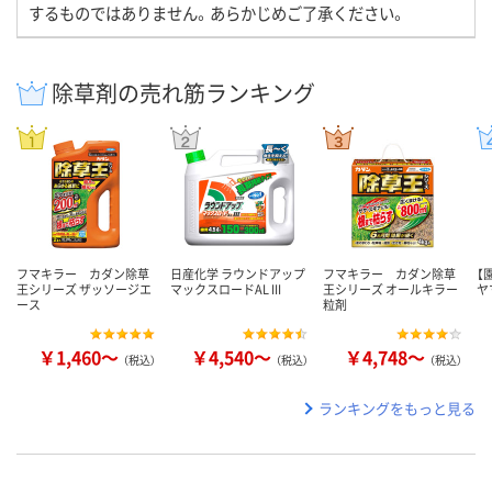
するものではありません。あらかじめご了承ください。
除草剤の売れ筋ランキング
フマキラー カダン除草
日産化学 ラウンドアップ
フマキラー カダン除草
【
王シリーズ ザッソージエ
マックスロードAL III
王シリーズ オールキラー
ヤ
ース
粒剤
￥1,460～
￥4,540～
￥4,748～
（税込）
（税込）
（税込）
ランキングをもっと見る