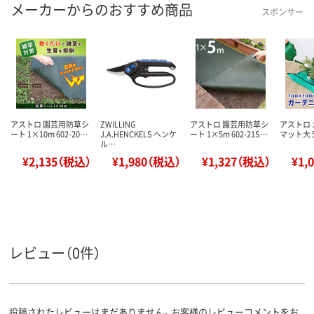
メーカーからのおすすめ商品
スポンサー
アストロ 園芸用防草シ
ZWILLING
アストロ 園芸用防草シ
アストロ
ート 1×10m 602-20…
J.A.HENCKELS ヘンケ
ート 1×5m 602-21S…
マット大 5
ル…
¥2,135（税込）
¥1,980（税込）
¥1,327（税込）
¥1,
レビュー（0件）
投稿されたレビューはまだありません。お客様のレビューコメントをお