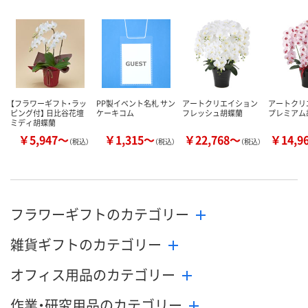
数量
数量
数量
カゴへ
カゴへ
カ
【フラワーギフト・ラッ
PP製イベント名札 サン
アートクリエイション
アートクリ
ピング付】 日比谷花壇
ケーキコム
フレッシュ胡蝶蘭
プレミアム
ミディ胡蝶蘭
￥5,947～
￥1,315～
￥22,768～
￥14,9
（税込）
（税込）
（税込）
フラワーギフトのカテゴリー
雑貨ギフトのカテゴリー
オフィス用品のカテゴリー
作業・研究用品のカテゴリー