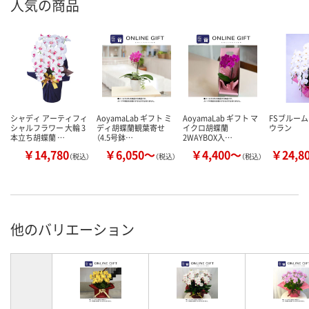
人気の商品
シャディ アーティフィ
AoyamaLab ギフト ミ
AoyamaLab ギフト マ
FSブルーム 
シャルフラワー 大輪 3
ディ胡蝶蘭観葉寄せ
イクロ胡蝶蘭
ウラン
本立ち胡蝶蘭 …
（4.5号鉢…
2WAYBOX入…
￥14,780
￥6,050～
￥4,400～
￥24,8
（税込）
（税込）
（税込）
他のバリエーション