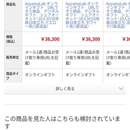
AoyamaLab オンラ
AoyamaLab オンラ
AoyamaLab
商品名
インギフト URLで
インギフト URLで
インギフト U
すぐ納品 デジタル
すぐ納品 デジタル
すぐ納品 デ
ギフト シェアオー
ギフト シェアオー
ギフト シェ
キッド・10人分(10号
キッド・10人分(10号
キッド・10人分
鉢10本立ち イエロ
鉢10本立ち ホワイ
鉢10本立ち 
ー系)（直送品）
ト系)（直送品）
ク)（直送品）
価格
￥36,300
￥36,300
￥36
(税込)
メール1通（商品お受
メール1通（商品お受
メール1通（商
け取り専用URLを記
け取り専用URLを記
け取り専用UR
販売単位
載）
載）
載）
商品タイ
オンラインギフト
オンラインギフト
オンラインギ
プ
詳しく見る
イエロー系
ホワイト系
淡ピンク
種類
お申込番
HH15093
HH15094
HH15092
号
直送品
直送品
直送品
在庫
この商品を見た人はこちらも検討されていま
す
8月24日（月）まで
8月24日（月）まで
8月24日（月）
お届け日