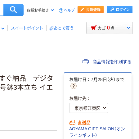
ヘルプ
各種お手続き
0
スイートポイント
あとで買う
カゴ
点
商品情報を印刷する
Lですぐ納品 デジタ
お届け日：7月28日（火）まで
号鉢3本立ち イエ
お届け先：
直送品
AOYAMA GIFT SALON（オン
ラインギフト）