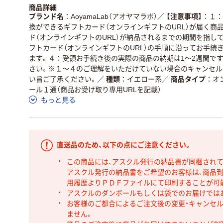
商品詳細
ブランド名
AoyamaLab（アオヤマラボ）
／
【注意事項】
１：
換ができるギフトカード（オンラインギフトのURL）が届く商
ド（オンラインギフトのURL）が納品されるまでの期間を指し
フトカード（オンラインギフトのURL）の手順に沿ってお手続
ます。４：受領お手続き後の実際の商品の納期は1～2週間で
さい。※１～４のご理解をいただけていない場合のキャンセル
い旨ご了承ください。
／
種類
イエロー系
／
商品タイプ
オ
ール１通（商品お受け取り専用URLを記載）
もっと見る
直送品のため、以下の点にご注意ください。
この商品には、アスクル発行の納品書が同梱され
アスクル発行の納品書をご希望のお客様は、商品到
用履歴よりＰＤＦファイルにて印刷することが可
アスクルのダンボールもしくは袋でのお届けでは
お客様のご都合によるご注文後の変更・キャンセル
ません。