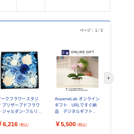
ページ：
1
／
2
次のスライド
アークフラワースタジ
AoyamaLab オンライン
AoyamaL
オ プリザーブドフラワ
ギフト URLですぐ納
ギフト U
ー ジャルダン・フルリ
品 デジタルギフト
品 デジ
026-pr-bl-op(ブルー) 1
テーブル胡蝶蘭(3号鉢2
ミディ胡蝶
￥6,216
￥5,500
￥13,20
個（直送品）
本立ち 淡ピンク)（直送
立ち イエロ
（税込）
（税込）
品）
品）