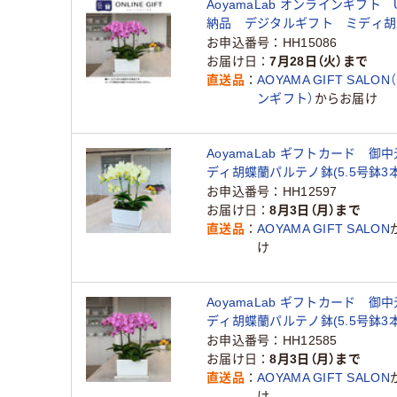
AoyamaLab オンラインギフト
納品 デジタルギフト ミディ胡
ノ鉢(5.5号鉢3本立ち 濃ピンク)（
お申込番号
HH15086
お届け日
7月28日（火）まで
直送品
AOYAMA GIFT SALO
ンギフト）
からお届け
AoyamaLab ギフトカード 御
ディ胡蝶蘭パルテノ鉢(5.5号鉢3
ロー系) 二重封筒（直送品）
お申込番号
HH12597
お届け日
8月3日（月）まで
直送品
AOYAMA GIFT SALON
け
AoyamaLab ギフトカード 御
ディ胡蝶蘭パルテノ鉢(5.5号鉢3
ンク) 二重封筒（直送品）
お申込番号
HH12585
お届け日
8月3日（月）まで
直送品
AOYAMA GIFT SALON
け