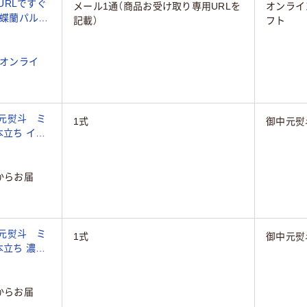
 URLですぐ
メール1通（商品お受け取り専用URLを
オンライ
蝶蘭パルテ
記載）
フト
直送品）
N（オンライ
中元熨斗 ミ
1式
御中元熨
本立ち イエ
からお届
中元熨斗 ミ
1式
御中元熨
本立ち 濃ピ
からお届