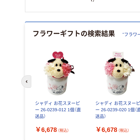
フラワーギフト
の検索結果
“
フラワ
前のスライドへ
リー スタン
シャディ お花スヌーピ
シャディ お花スヌー
ーケ ルー
ー 26-0239-012 1個（直
ー 26-0239-020 1個（
 タグ付き
送品）
送品）
ございま
￥6,678
￥6,678
C-D 1箱（直
（税込）
（税込）
（税込）