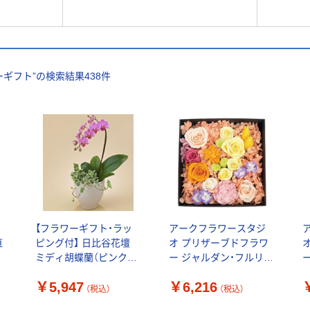
ーギフト
”の検索結果
438
件
ピ
【フラワーギフト・ラッ
アークフラワースタジ
直
ピング付】 日比谷花壇
オ プリザーブドフラワ
ミディ胡蝶蘭（ピンク）1
ー ジャルダン・フルリ
本立ち TR2462（直送品）
2026-pr-tr-op(トロピカ
2
￥5,947
￥6,216
ル) 1個（直送品）
（税込）
（税込）