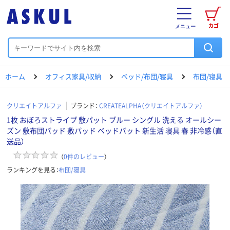
カゴ
メニュー
ホーム
オフィス家具/収納
ベッド/布団/寝具
布団/寝具
クリエイトアルファ
ブランド：
CREATEALPHA（クリエイトアルファ）
1枚 おぼろストライプ 敷パット ブルー シングル 洗える オールシー
ズン 敷布団パッド 敷パッド ベッドパット 新生活 寝具 春 非冷感（直
送品）
（
0
件のレビュー
）
ランキングを見る：
布団/寝具