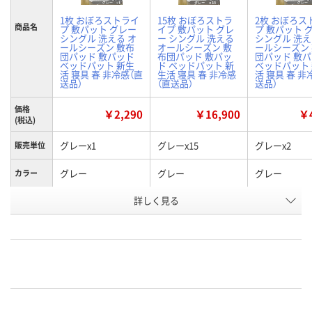
1枚 おぼろストライ
15枚 おぼろストラ
2枚 おぼろス
商品名
プ 敷パット グレー
イプ 敷パット グレ
プ 敷パット 
シングル 洗える オ
ー シングル 洗える
シングル 洗え
ールシーズン 敷布
オールシーズン 敷
ールシーズン
団パッド 敷パッド
布団パッド 敷パッ
団パッド 敷
ベッドパット 新生
ド ベッドパット 新
ベッドパット
活 寝具 春 非冷感（直
生活 寝具 春 非冷感
活 寝具 春 非
送品）
（直送品）
送品）
価格
￥2,290
￥16,900
￥4
(税込)
グレーx1
グレーx15
グレーx2
販売単位
グレー
グレー
グレー
カラー
お申込番
詳しく見る
HH16832
HH16836
HH16844
号
直送品
直送品
直送品
在庫
お届け日
メーカー都合により
メーカー都合により
メーカー都合
販売停止中です
販売停止中です
販売停止中で