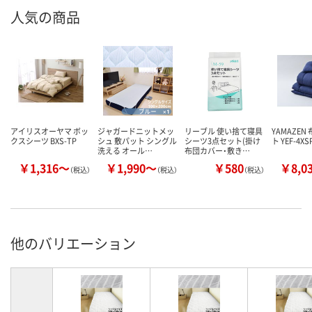
人気の商品
アイリスオーヤマ ボッ
ジャガードニットメッ
リーブル 使い捨て寝具
YAMAZEN
クスシーツ BXS-TP
シュ 敷パット シングル
シーツ3点セット(掛け
ト YEF-4XS
洗える オール…
布団カバー・敷き…
￥1,316～
￥1,990～
￥580
￥8,0
（税込）
（税込）
（税込）
他のバリエーション