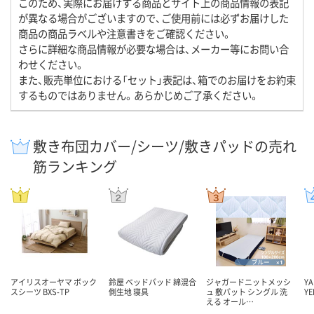
このため、実際にお届けする商品とサイト上の商品情報の表記
が異なる場合がございますので、ご使用前には必ずお届けした
商品の商品ラベルや注意書きをご確認ください。
さらに詳細な商品情報が必要な場合は、メーカー等にお問い合
わせください。
また、販売単位における「セット」表記は、箱でのお届けをお約束
するものではありません。あらかじめご了承ください。
敷き布団カバー/シーツ/敷きパッドの売れ
筋ランキング
アイリスオーヤマ ボック
鈴屋 ベッドパッド 綿混合
ジャガードニットメッシ
Y
スシーツ BXS-TP
側生地 寝具
ュ 敷パット シングル 洗
YE
える オール…