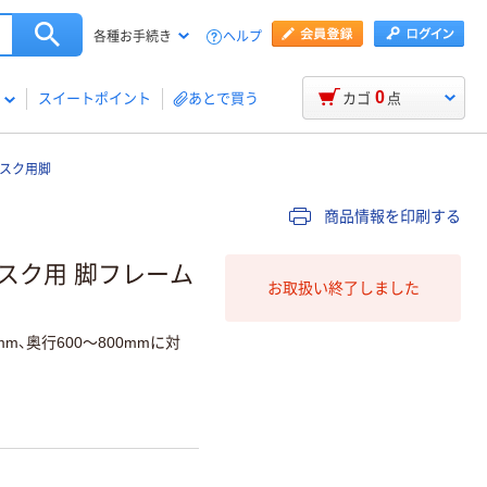
ヘルプ
各種お手続き
0
スイートポイント
あとで買う
カゴ
点
デスク用脚
商品情報を印刷する
スク用 脚フレーム
お取扱い終了しました
m、奥行600～800mmに対