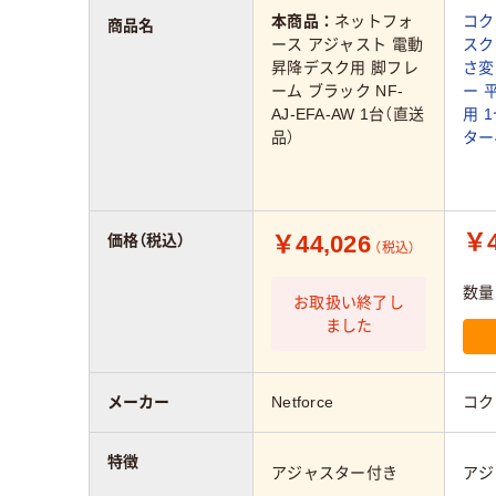
本商品：
ネットフォ
コク
商品名
ース アジャスト 電動
スク 
昇降デスク用 脚フレ
さ変
ーム ブラック NF-
ー 
AJ-EFA-AW 1台（直送
用 
品）
ター
￥4
￥44,026
価格（税込）
（税込）
数量
お取扱い終了し
ました
メーカー
Netforce
コク
特徴
アジャスター付き
アジ