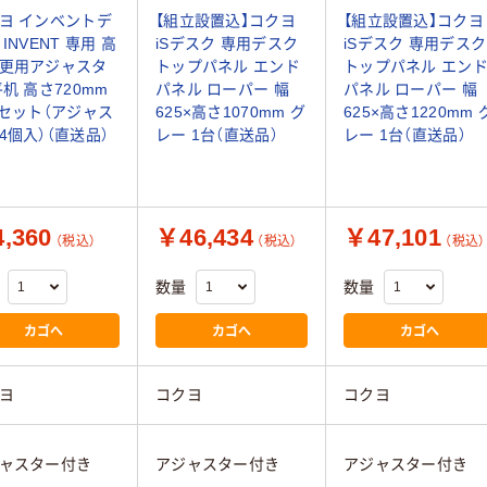
ヨ インベントデ
【組立設置込】コクヨ
【組立設置込】コクヨ
INVENT 専用 高
iSデスク 専用デスク
iSデスク 専用デスク
更用アジャスタ
トップパネル エンド
トップパネル エン
平机 高さ720mm
パネル ローパー 幅
パネル ローパー 幅
1セット（アジャス
625×高さ1070mm グ
625×高さ1220mm 
4個入）（直送品）
レー 1台（直送品）
レー 1台（直送品）
,360
￥46,434
￥47,101
（税込）
（税込）
（税込）
数量
数量
カゴへ
カゴへ
カゴへ
ヨ
コクヨ
コクヨ
ャスター付き
アジャスター付き
アジャスター付き