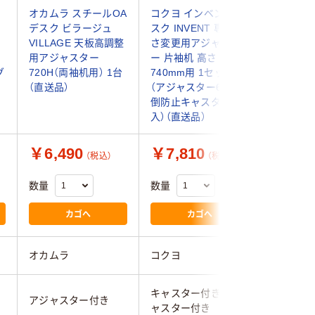
オカムラ スチールOA
コクヨ インベントデ
コクヨ 
デスク ビラージュ
スク INVENT 専用 高
スク INV
ド
VILLAGE 天板高調整
さ変更用アジャスタ
さ変更用
用アジャスター
ー 片袖机 高さ
ー 両袖机
グ
720H（両袖机用） 1台
740mm用 1セット
740mm
（直送品）
（アジャスター6個・転
（アジャ
倒防止キャスター1個
倒防止キ
入）（直送品）
入）（直送
￥6,490
￥7,810
￥11,
（税込）
（税込）
数量
数量
数量
カゴへ
カゴへ
オカムラ
コクヨ
コクヨ
キャスター付き、アジ
キャスタ
アジャスター付き
ャスター付き
ャスター