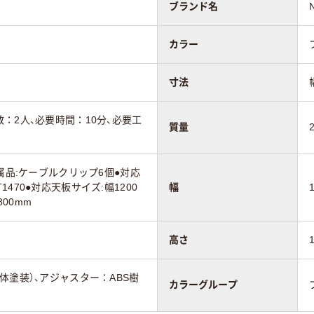
ブランド名
カラー
寸法
：2人、必要時間：10分、必要工
質量
属品:ケーブルクリップ6個●対応
-ET1470●対応天板サイズ:幅1200
幅
800mm
高さ
体塗装）、アジャスター：ABS樹
カラーグループ