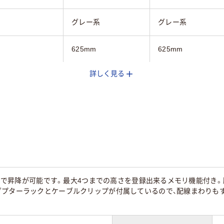
グレー系
グレー系
625mm
625mm
詳しく見る
1070mm
1220mm
4.4kg
5.9kg
625mm
625mm
cmまで昇降が可能です。最大4つまでの高さを登録出来るメモリ機能付き
ダプターラックとケーブルクリップが付属しているので、配線まわりも