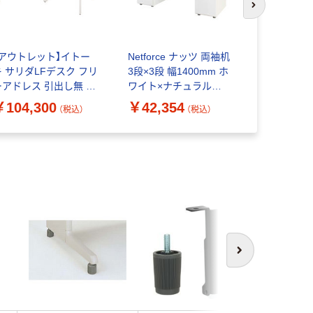
次のスライド
Netforc
スデスク 片
【アウトレット】イトー
Netforce ナッツ 両袖机
鍵付 幅14
キ サリダLFデスク フリ
3段×3段 幅1400mm ホ
700mm 
￥39,21
ーアドレス 引出し無 ナ
ワイト×ナチュラル
ル製 天板
チュラル 幅2400×奥行
LRD-146-AW-NAWH-33
￥104,300
￥42,354
体ホワイト
（税込）
（税込）
400×高さ720mm 1台
1台（直送品）
次へ