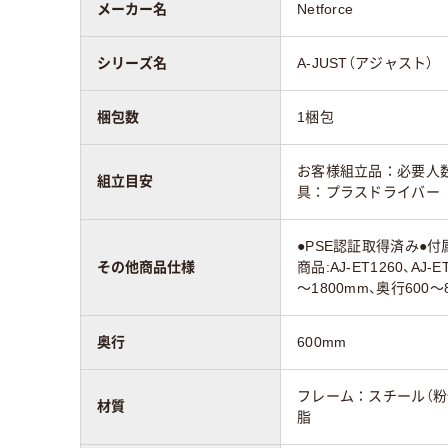
メーカー名
Netforce
シリーズ名
A-JUST（アジャスト）
梱包数
1梱包
お客様組立品：必要人数
組立目安
具：プラスドライバー
●PSE認証取得済み●付
その他商品仕様
商品:AJ-ET1260、AJ
～1800mm、奥行600～
奥行
600mm
フレーム：スチール（粉
材質
脂