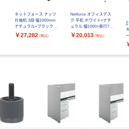
ィ
ネットフォース ナッツ
Netforce オフィスデス
片袖机 3段 幅1000mm
ク 平机 ホワイト×ナチ
ナチュラル×ブラック
ュラル 幅1000×奥行700
LKD-106B-AW-NABK-3
スチール製 1台（直送品）
￥27,282
￥20,013
（税込）
（税込）
体
1台（直送品）
1