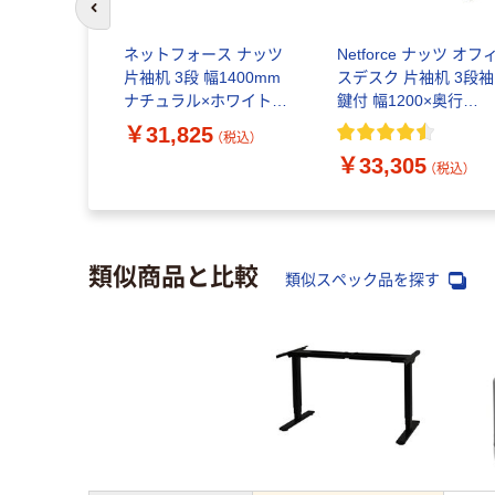
前のスライドへ
ワゴン 引き
ネットフォース ナッツ
Netforce ナッツ オフ
G01WD 1
片袖机 3段 幅1400mm
スデスク 片袖机 3段袖
ナチュラル×ホワイト
鍵付 幅1200×奥行
LKD-146-AW-NAWH-3 1
700mm 事務机 スチー
￥31,825
（税込）
（税込）
台（直送品）
ル製 天板ホワイト×本
￥33,305
ホワイト（直送品）
（税込）
類似商品と比較
類似スペック品を探す