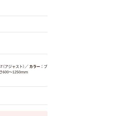
UST（アジャスト）
／
カラー
ブ
さ600～1250ｍｍ