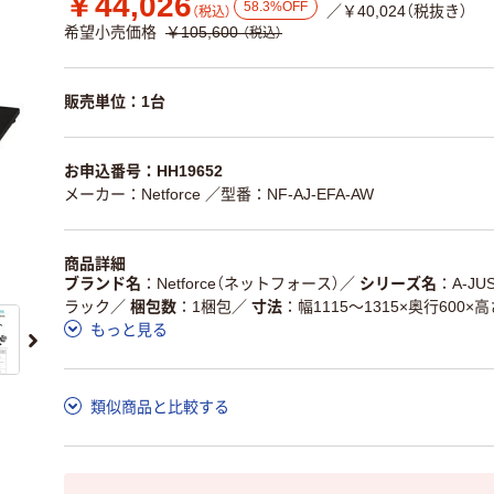
￥44,026
58.3%OFF
／￥40,024（税抜き）
（税込）
希望小売価格
￥105,600
（税込）
販売単位：1台
お申込番号：HH19652
メーカー：Netforce
／型番：NF-AJ-EFA-AW
商品詳細
ブランド名
Netforce（ネットフォース）
／
シリーズ名
A-J
ラック
／
梱包数
1梱包
／
寸法
幅1115～1315×奥行600×高
もっと見る
類似商品と比較する