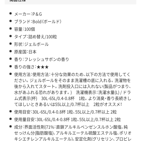
メーカー：P＆G
ブランド：Bold（ボールド）
容量：100個
タイプ：詰め替え/100粒
形状：ジェルボール
原産国：日本
香り：フレッシュサボンの香り
香りの強さ：★★★
使用方法：使用方法：十分な効果のため、以下の方法で使用してく
ださい。ジェルボールをそのまま洗濯槽の底に入れる。洗濯物を
後から入れてスタート。洗剤投入口には入れない(製品がつまり、
水があふれる恐れがあります。) 洗濯機表示：洗濯水量(L) / ドラ
ム式表示(杯) 30L-65L/0.4-0.8杯 1粒。より消臭・香り長続きし
てほしいときあるいは55L以上/0.7杯以上 2粒がオススメ！
使用目安：30L-65L/0.4-0.8杯 1粒、55L以上/0.7杯以上 2粒
使用量目安：30L-65L/0.4-0.8杯 1粒、55L以上/0.7杯以上 2粒
成分：界面活性剤(71%：直鎖アルキルベンゼンスルホン酸塩、純
せっけん分(脂肪酸塩)、アルキルエーテル硫酸エステル塩、ポリオ
キシエチレンアルキルエーテル)、安定化剤(グリセリン、プロピレ