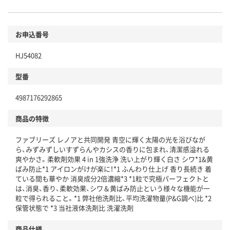
お申込番号
HJ54082
型番
4987176292865
商品の特徴
ファブリーズ レノアと共同開発 青空に輝く太陽の光を浴びなが
ら、みずみずしいすずらんやカシスの香りに包まれ、清潔感溢れる
爽やかさ。柔軟剤効果 4 in 1強洗浄 洗い上がり輝く白さ シワ*1&黄
ばみ防止*1 アイロンがけが楽に！*1 ふんわり仕上げ 香り長続き 着
ている間も華やか 消臭成分2倍濃縮*3 *1粒で究極パーフェクトと
は、消臭、香り、柔軟効果、シワ＆黄ばみ防止という様々な機能が一
粒で得られること。*1 弊社他洗剤比、平均洗濯物量(P&G調べ)比 *2
保管状態で *3 当社液体洗剤比 洗濯洗剤
商品仕様