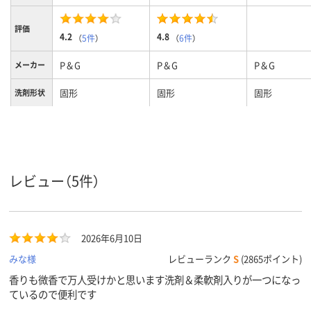
評価
4.2
4.8
（
5件
）
（
6件
）
P＆G
P＆G
P＆G
メーカー
固形
固形
固形
洗剤形状
ジェルボール
ジェルボール
ジェルボール
形状
フレッシュサボンの
プレミアムブロッサ
ホワイトティ
香り
香り
ムの香り
ローラルの香
レビュー（5件）
2026年6月10日
みな様
レビューランク
S
(2865ポイント)
香りも微香で万人受けかと思います洗剤＆柔軟剤入りが一つになっ
ているので便利です