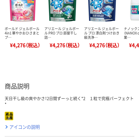
ボールド ジェルボール
アリエール ジェルボー
アリエール ジェルボー
ナノック
4in1 華やかおひさまと
ル PRO プロ 部屋干し
ル プロ 漂白剤つけおき
（NANOX 
プ…
詰…
級洗浄…
業…
¥4,276（税込）
¥4,276（税込）
¥4,276（税込）
¥4,
商品説明
天日干し級の爽やかさ！2日間ずーっと続く*2 １粒で究極パーフェクト
*
アイコンの説明