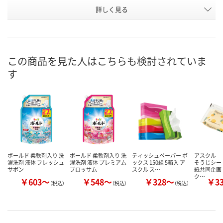
お申込番
詳しく見る
AR90756
AKE5964
EU53067
号
あり
あり
あり
在庫
8月11日（火）
8月11日（火）
8月11日（火）
お届け日
この商品を見た人はこちらも検討されていま
す
数量
数量
数量
カゴへ
カゴへ
カ
ボールド 柔軟剤入り 洗
ボールド 柔軟剤入り 洗
ティッシュペーパー ボ
アスクル 
濯洗剤 液体 フレッシュ
濯洗剤 液体 プレミアム
ックス 150組 5箱入 ア
そうじシー
サボン
ブロッサム
スクル ス…
紙共同企画
ク…
￥603～
￥548～
￥328～
￥3
（税込）
（税込）
（税込）