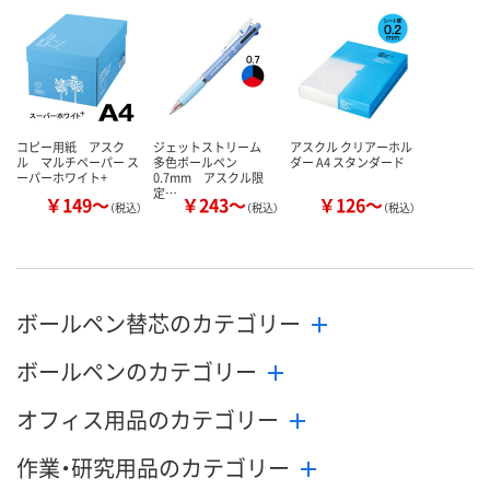
数量
数量
数量
カゴへ
カゴへ
カ
コピー用紙 アスク
ジェットストリーム
アスクル クリアーホル
ル マルチペーパー ス
多色ボールペン
ダー A4 スタンダード
ーパーホワイト+
0.7mm アスクル限
定…
￥149～
￥243～
￥126～
（税込）
（税込）
（税込）
ボールペン替芯のカテゴリー
ボールペンのカテゴリー
オフィス用品のカテゴリー
作業・研究用品のカテゴリー