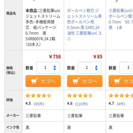
本商品：
三菱鉛筆uni
ボールペン替芯 ジ
三菱鉛筆(uni
商品名
ジェットストリーム
ェットストリーム単
ボールペン
多色・多機能用替
色ボールペン用
0.7mm SE
芯 紙パッケージ
0.5mm 黒 SXR5.24
黒 1本
0.7ｍｍ 黒
油性 三菱鉛筆uni ユ
SXR8007K.24 1箱
ニ
（10本入）
￥758
￥85
数量
数量
数量
価格
(税込)
カゴへ
カゴへ
カ
評価
4.5
4.6
4.7
（
45件
）
（
116件
）
（
4件
）
三菱鉛筆
三菱鉛筆
三菱鉛筆
メーカー
黒
黒
黒
インク色