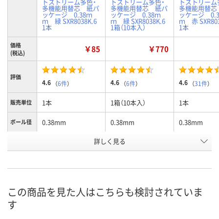
トストリーム多色・
トストリーム多色・
トストリーム
多機能用替芯 紙パ
多機能用替芯 紙パ
多機能用替芯
ッケージ 0.38ｍ
ッケージ 0.38ｍ
ッケージ 0.
ｍ 緑 SXR8038K.6
ｍ 緑 SXR8038K.6
ｍ 赤 SXR803
1本
1箱（10本入）
1本
価格
￥85
￥770
(税込)
評価
4.6
4.6
4.6
（
6件
）
（
6件
）
（
31件
）
1本
1箱（10本入）
1本
販売単位
0.38mm
0.38mm
0.38mm
ボール径
詳しく見る
緑インク
緑インク
赤インク
カラー
お申込番
HJ52260
HJ66989
HJ52262
号
あり
あり
あり
在庫
この商品を見た人はこちらも検討されていま
す
8月7日（金）
8月7日（金）
8月7日（金）
お届け日