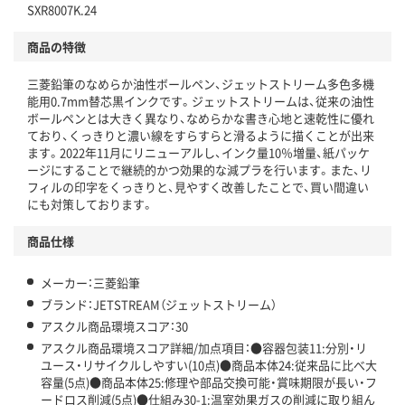
SXR8007K.24
仕組
アスクルで資源循環している
商品の特徴
温室効果ガスなどの削減
三菱鉛筆のなめらか油性ボールペン、ジェットストリーム多色多機
この商品の環境配慮ポイントです。下記商品詳細「
能用0.7mm替芯黒インクです。ジェットストリームは、従来の油性
アスクル商品環境スコア詳細／加点項目
」で確認できます。
ボールペンとは大きく異なり、なめらかな書き心地と速乾性に優れ
ており、くっきりと濃い線をすらすらと滑るように描くことが出来
ます。2022年11月にリニューアルし、インク量10％増量、紙パッケ
ージにすることで継続的かつ効果的な減プラを行います。また、リ
フィルの印字をくっきりと、見やすく改善したことで、買い間違い
にも対策しております。
商品仕様
メーカー：三菱鉛筆
ブランド：JETSTREAM（ジェットストリーム）
アスクル商品環境スコア：30
アスクル商品環境スコア詳細/加点項目：●容器包装11:分別・リ
ユース・リサイクルしやすい(10点)●商品本体24:従来品に比べ大
容量(5点)●商品本体25:修理や部品交換可能・賞味期限が長い・フ
ードロス削減(5点)●仕組み30-1:温室効果ガスの削減に取り組ん