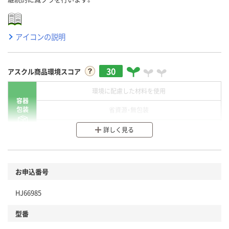
アイコンの説明
30
アスクル商品環境スコア
環境に配慮した材料を使用
容器
包装
省資源・無包装
分別・リサイクルしやすい設計
詳しく見る
環境に配慮した材料を使用
商品
お申込番号
本体
省資源・省エネ・節水
HJ66985
分別・リサイクルしやすい設計
型番
独自の回収スキームがある