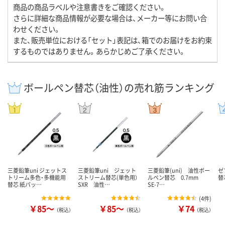
商品の商品ラベルや注意書きをご確認ください。
さらに詳細な商品情報が必要な場合は、メーカー等にお問い合
わせください。
また、販売単位における「セット」表記は、箱でのお届けをお約束
するものではありません。あらかじめご了承ください。
ボールペン替芯（油性）の売れ筋ランキング
三菱鉛筆uni ジェットス
三菱鉛筆uni ジェット
三菱鉛筆(uni) 油性ボー
ゼ
トリーム多色・多機能用
ストリーム替芯(単色用）
ルペン替芯 0.7mm
替芯
替芯 紙パッ…
SXR 油性…
SE-7…
(
4件
)
￥85～
￥85～
￥74
（税込）
（税込）
（税込）