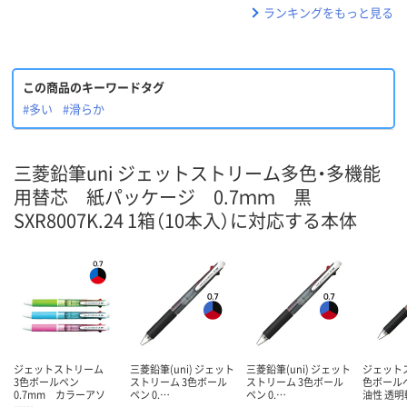
ランキングをもっと見る
この商品のキーワードタグ
#多い
#滑らか
三菱鉛筆uni ジェットストリーム多色・多機能
用替芯 紙パッケージ 0.7ｍｍ 黒
SXR8007K.24 1箱（10本入）に対応する本体
ジェットストリーム
三菱鉛筆(uni) ジェット
三菱鉛筆(uni) ジェット
ジェットス
3色ボールペン
ストリーム 3色ボール
ストリーム 3色ボール
色ボールペ
0.7mm カラーアソ
ペン 0.…
ペン 0.…
油性 透明