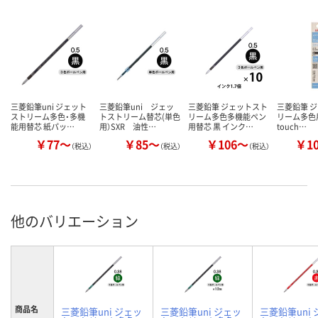
三菱鉛筆uni ジェット
三菱鉛筆uni ジェッ
三菱鉛筆 ジェットスト
三菱鉛筆 
ストリーム多色・多機
トストリーム替芯(単色
リーム多色多機能ペン
リーム多色用
能用替芯 紙パッ…
用）SXR 油性…
用替芯 黒 インク…
touch…
￥77～
￥85～
￥106～
￥1
（税込）
（税込）
（税込）
他のバリエーション
商品名
三菱鉛筆uni ジェッ
三菱鉛筆uni ジェッ
三菱鉛筆uni