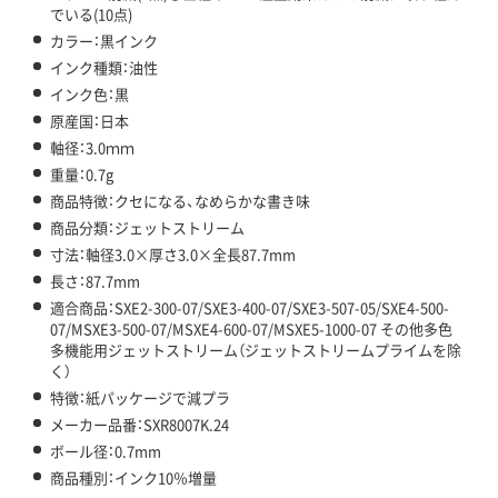
でいる(10点)
カラー：黒インク
インク種類：油性
インク色：黒
原産国：日本
軸径：3.0ｍｍ
重量：0.7g
商品特徴：クセになる、なめらかな書き味
商品分類：ジェットストリーム
寸法：軸径3.0×厚さ3.0×全長87.7mm
長さ：87.7mm
適合商品：SXE2-300-07/SXE3-400-07/SXE3-507-05/SXE4-500-
07/MSXE3-500-07/MSXE4-600-07/MSXE5-1000-07 その他多色
多機能用ジェットストリーム（ジェットストリームプライムを除
く）
特徴：紙パッケージで減プラ
メーカー品番：SXR8007K.24
ボール径：0.7mm
商品種別：インク10％増量