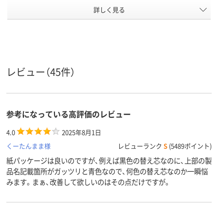
詳しく見る
0.7mm
0.5mm0.5mm
0.7mm0.7m
ボール径
3.0ｍｍ
4.4mm
2.3mm
軸径
インク種
油性
油性
油性
類
レビュー（45件）
アスクル
商品環境
30
25
スコア
参考になっている高評価のレビュー
4.0
2025年8月1日
くーたんまま様
レビューランク
S
(5489ポイント)
紙パッケージは良いのですが、例えば黒色の替え芯なのに、上部の製
品名記載箇所がガッツリと青色なので、何色の替え芯なのか一瞬悩
みます。まぁ、改善して欲しいのはその点だけですが。