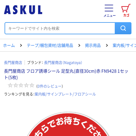
カゴ
メニュー
ホーム
テープ/梱包資材/店舗用品
掲示用品
案内板/サイ
長門屋商店
ブランド：
長門屋商店（Nagatoya）
長門屋商店 フロア誘導シール 足型丸(直径30cm)赤 FN9428 1セッ
ト(5枚)
（
0
件のレビュー
）
ランキングを見る：
案内板/サインプレート/フロアシール