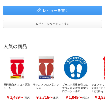
レビューを書く
レビューをリクエストする
人気の商品
長門屋商店 フロア誘導
ササガワ フロア案内シ
ブラスト興業 新型コロ
アルファ 
シール
ール 赤
ナウィルス対策 丸型フ
矢印 「こ
ロアーシール C…
ください」
￥1,489～
￥2,716～
￥1,048～
￥3,9
（税込）
（税込）
（税込）