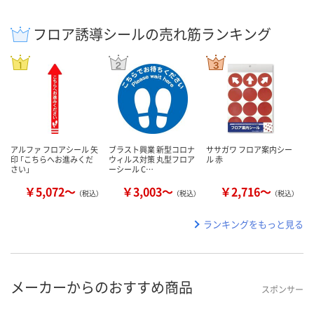
フロア誘導シールの売れ筋ランキング
アルファ フロアシール 矢
ブラスト興業 新型コロナ
ササガワ フロア案内シー
印 「こちらへお進みくだ
ウィルス対策 丸型フロア
ル 赤
さい」
ーシール C…
￥5,072～
￥3,003～
￥2,716～
（税込）
（税込）
（税込）
ランキングをもっと見る
メーカーからのおすすめ商品
スポンサー