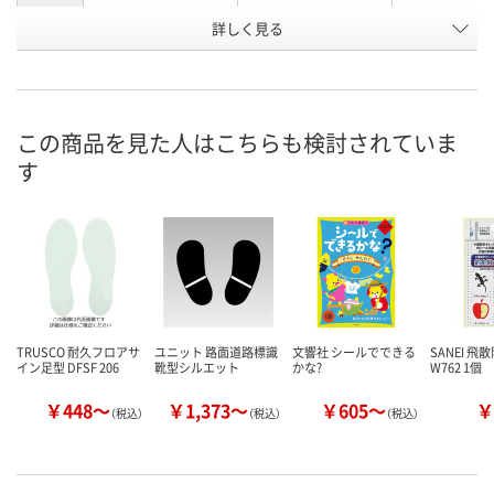
お申込番
詳しく見る
P391055
H973609
P391056
号
あり
あり
あり
在庫
8月11日（火）
8月11日（火）
8月11日（火）
お届け日
この商品を見た人はこちらも検討されていま
す
数量
数量
数量
カゴへ
カゴへ
カ
TRUSCO 耐久フロアサ
ユニット 路面道路標識
文響社 シールでできる
SANEI 
イン足型 DFSF 206
靴型シルエット
かな?
W762 1個
￥448～
￥1,373～
￥605～
￥
（税込）
（税込）
（税込）