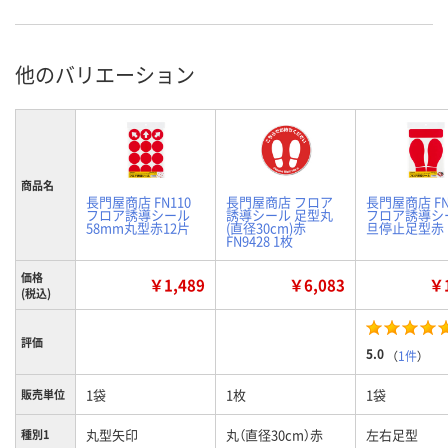
他のバリエーション
商品名
長門屋商店 FN110
長門屋商店 フロア
長門屋商店 FN
フロア誘導シール
誘導シール 足型丸
フロア誘導シ
58mm丸型赤12片
(直径30cm)赤
旦停止足型赤
FN9428 1枚
価格
￥1,489
￥6,083
￥1
(税込)
評価
5.0
（
1件
）
1袋
1枚
1袋
販売単位
丸型矢印
丸（直径30cm）赤
左右足型
種別1