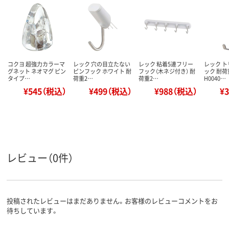
コクヨ 超強力カラーマ
レック 穴の目立たない
レック 粘着5連フリー
レック 
グネット ネオマグ ピン
ピンフック ホワイト 耐
フック（木ネジ付き） 耐
ック 耐荷
タイプ…
荷重2…
荷重2…
H0040…
¥545（税込）
¥499（税込）
¥988（税込）
¥
レビュー（0件）
投稿されたレビューはまだありません。お客様のレビューコメントをお
待ちしています。